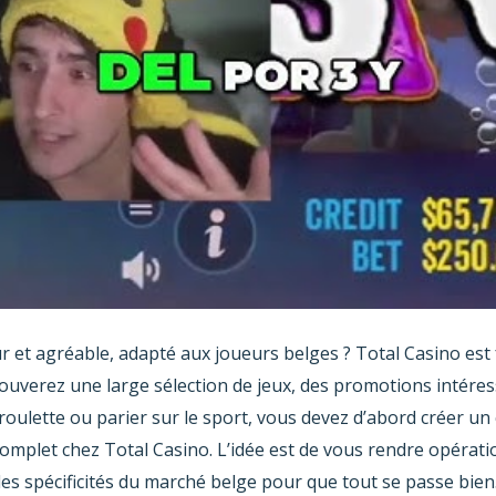
r et agréable, adapté aux joueurs belges ? Total Casino est
ouverez une large sélection de jeux, des promotions intéress
 roulette ou parier sur le sport, vous devez d’abord créer u
complet chez Total Casino. L’idée est de vous rendre opératio
s spécificités du marché belge pour que tout se passe bien