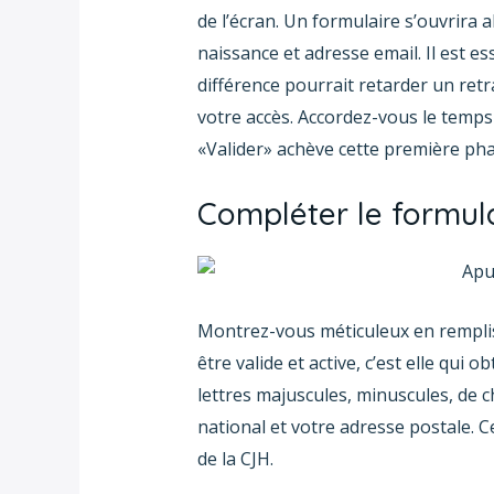
de l’écran. Un formulaire s’ouvrira 
naissance et adresse email. Il est e
différence pourrait retarder un retr
votre accès. Accordez-vous le temps d
«Valider» achève cette première pha
Compléter le formula
Montrez-vous méticuleux en rempliss
être valide et active, c’est elle qu
lettres majuscules, minuscules, de 
national et votre adresse postale. C
de la CJH.