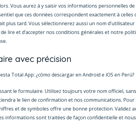
alors. Vous aurez à y saisir vos informations personnelles d
ssentiel que ces données correspondent exactement à celles d
ait plus tard. Vous sélectionnerez aussi un nom d’utilisateu
e lire et d’accepter nos conditions générales et notre politiq
se.
ire avec précision
ant le formulaire. Utilisez toujours votre nom officiel, san
i obtiendra le lien de confirmation et nos communications. Po
chiffres et de symboles offre une bonne protection. Validez 
es informations sont traitées de façon confidentielle et nous