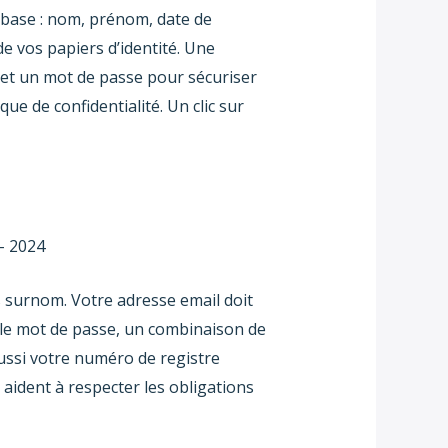
e base : nom, prénom, date de
e vos papiers d’identité. Une
r et un mot de passe pour sécuriser
ue de confidentialité. Un clic sur
s surnom. Votre adresse email doit
ur le mot de passe, un combinaison de
aussi votre numéro de registre
 aident à respecter les obligations