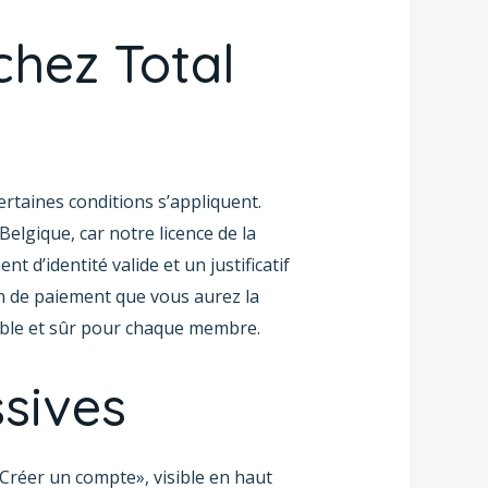
chez Total
ertaines conditions s’appliquent.
elgique, car notre licence de la
d’identité valide et un justificatif
yen de paiement que vous aurez la
sable et sûr pour chaque membre.
ssives
«Créer un compte», visible en haut