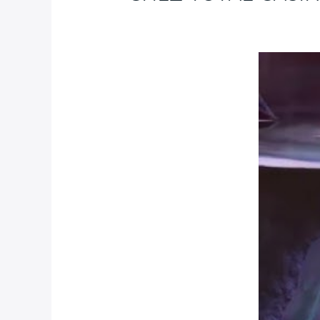
Deja un comentario
/
Blog
/ Por
fcc