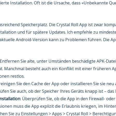
kierte Installation. Oft ist die Ursache, dass «Unbekannte Qu
usreichend Speicherplatz. Die Crystal Roll App ist zwar kompa
tallation und für spätere Updates. Ich empfehle zu mindes
aktuelle Android-Version kann zu Problemen führen. Die App
 Entfernen Sie alte, unter Umständen beschädigte APK-Datei
eut. Manchmal besteht auch ein Konflikt mit einer früheren Ap
onen restlos.
reinigen Sie den Cache der App oder installieren Sie sie neu
fen Sie auch, ob der Speicher Ihres Geräts knapp ist – das
stallation
: Überprüfen Sie, ob die App in den Firewall- od
sionen muss die App explizit die Erlaubnis kriegen, im Hint
ehen Sie zu Einstellungen > Apps > Crystal Roll > Berechtigu