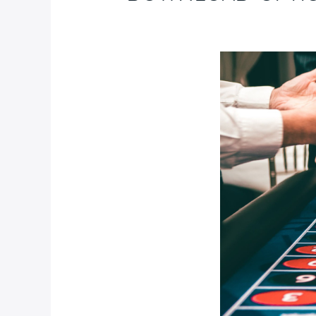
Deja un comentario
/
Blog
/ Por
fcc