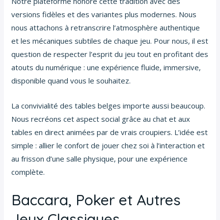
Notre plateforme honore cette tradition avec des
versions fidèles et des variantes plus modernes. Nous
nous attachons à retranscrire l’atmosphère authentique
et les mécaniques subtiles de chaque jeu. Pour nous, il est
question de respecter l’esprit du jeu tout en profitant des
atouts du numérique : une expérience fluide, immersive,
disponible quand vous le souhaitez.
La convivialité des tables belges importe aussi beaucoup.
Nous recréons cet aspect social grâce au chat et aux
tables en direct animées par de vrais croupiers. L’idée est
simple : allier le confort de jouer chez soi à l’interaction et
au frisson d’une salle physique, pour une expérience
complète.
Baccara, Poker et Autres
Jeux Classiques