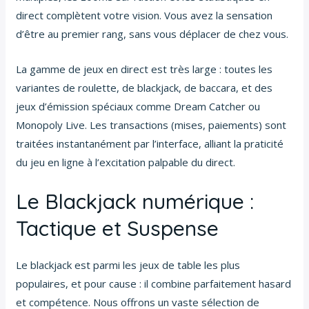
direct complètent votre vision. Vous avez la sensation
d’être au premier rang, sans vous déplacer de chez vous.
La gamme de jeux en direct est très large : toutes les
variantes de roulette, de blackjack, de baccara, et des
jeux d’émission spéciaux comme Dream Catcher ou
Monopoly Live. Les transactions (mises, paiements) sont
traitées instantanément par l’interface, alliant la praticité
du jeu en ligne à l’excitation palpable du direct.
Le Blackjack numérique :
Tactique et Suspense
Le blackjack est parmi les jeux de table les plus
populaires, et pour cause : il combine parfaitement hasard
et compétence. Nous offrons un vaste sélection de