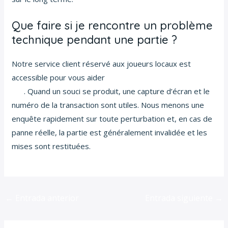
Que faire si je rencontre un problème
technique pendant une partie ?
Notre service client réservé aux joueurs locaux est
accessible pour vous aider
https://betmatchcasino.bet/fr-
be/
. Quand un souci se produit, une capture d’écran et le
numéro de la transaction sont utiles. Nous menons une
enquête rapidement sur toute perturbation et, en cas de
panne réelle, la partie est généralement invalidée et les
mises sont restituées.
←
Entrada anterior
Entrada siguiente
→