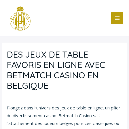
Ir
Navegación
MAI
al
de
ME
contenido
entradas
DES JEUX DE TABLE
FAVORIS EN LIGNE AVEC
BETMATCH CASINO EN
BELGIQUE
Deja un comentario
/
Blog
/ Por
fcc
Plongez dans l’univers des jeux de table en ligne, un pilier
du divertissement casino. Betmatch Casino sait
l’attachement des joueurs belges pour ces classiques où