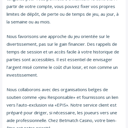
partir de votre compte, vous pouvez fixer vos propres
limites de dépôt, de perte ou de temps de jeu, au jour, à
la semaine ou au mois.
Nous favorisons une approche du jeu orientée sur le
divertissement, pas sur le gain financier. Des rappels de
temps de session et un accès facile à votre historique de
parties sont accessibles. Il est essentiel de envisager
l’argent misé comme le coût d’un loisir, et non comme un
investissement.
Nous collaborons avec des organisations belges de
soutien comme «Jeu Responsable» et fournissons un lien
vers l’auto-exclusion via «EPIS». Notre service client est
préparé pour diriger, si nécessaire, les joueurs vers une
aide professionnelle. Chez Betmatch Casino, votre bien-
être est notre priorité.