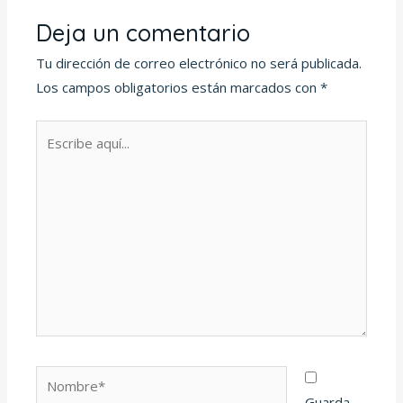
Deja un comentario
Tu dirección de correo electrónico no será publicada.
Los campos obligatorios están marcados con
*
Escribe
aquí...
Nombre*
Guarda