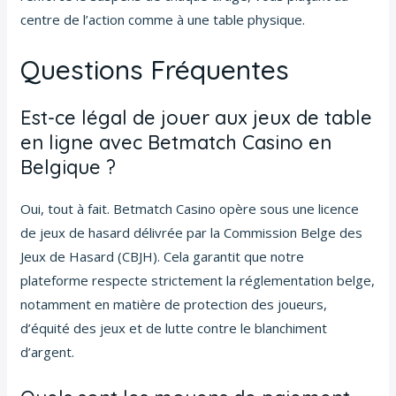
centre de l’action comme à une table physique.
Questions Fréquentes
Est-ce légal de jouer aux jeux de table
en ligne avec Betmatch Casino en
Belgique ?
Oui, tout à fait. Betmatch Casino opère sous une licence
de jeux de hasard délivrée par la Commission Belge des
Jeux de Hasard (CBJH). Cela garantit que notre
plateforme respecte strictement la réglementation belge,
notamment en matière de protection des joueurs,
d’équité des jeux et de lutte contre le blanchiment
d’argent.