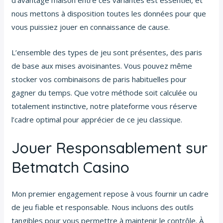
nous mettons à disposition toutes les données pour que
vous puissiez jouer en connaissance de cause.
L’ensemble des types de jeu sont présentes, des paris
de base aux mises avoisinantes. Vous pouvez même
stocker vos combinaisons de paris habituelles pour
gagner du temps. Que votre méthode soit calculée ou
totalement instinctive, notre plateforme vous réserve
l’cadre optimal pour apprécier de ce jeu classique.
Jouer Responsablement sur
Betmatch Casino
Mon premier engagement repose à vous fournir un cadre
de jeu fiable et responsable. Nous incluons des outils
tangibles pour vous permettre à maintenir le contrôle. À