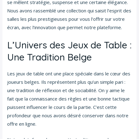
se mêlent stratégie, suspense et une certaine élégance.
Nous avons rassemblé une collection qui saisit l’esprit des
salles les plus prestigieuses pour vous l’offrir sur votre
écran, avec l’innovation que permet notre plateforme.
L’Univers des Jeux de Table :
Une Tradition Belge
Les jeux de table ont une place spéciale dans le cœur des
joueurs belges. Ils représentent plus qu’un simple pari :
une tradition de réflexion et de sociabilité. On y aime le
fait que la connaissance des règles et une bonne tactique
puissent influencer le cours de la partie. C’est cette
profondeur que nous avons désiré conserver dans notre
offre en ligne.