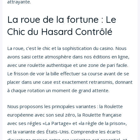
attrayante.
La roue de la fortune : Le
Chic du Hasard Contrôlé
La roue, c’est le chic et la sophistication du casino. Nous
avons saisi cette atmosphère dans nos éditions en ligne,
avec une roulette authentique et une zone de pari facile.
Le frisson de voir la bille effectuer sa course avant de se
placer dans une case est exactement retransmis, donnant
à chaque rotation un moment de grand attente.
Nous proposons les principales variantes : la Roulette
européenne avec son seul zéro, la Roulette française
avec ses régles «La Partage» et «la règle de la prison»,
et la variante des États-Unis. Comprendre les écarts
d’avantage maison entre ces variantes est essentiel, et