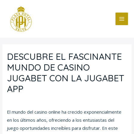
Ir
Navegación
MAI
al
de
ME
contenido
entradas
DESCUBRE EL FASCINANTE
MUNDO DE CASINO
JUGABET CON LA JUGABET
APP
/
Blog
/ Por
fcc
El mundo del casino online ha crecido exponencialmente
en los últimos años, ofreciendo a los entusiastas del
juego oportunidades increíbles para disfrutar. En este