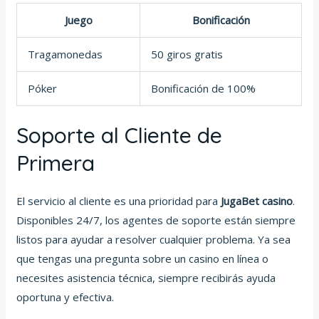
Juego
Bonificación
Tragamonedas
50 giros gratis
Póker
Bonificación de 100%
Soporte al Cliente de
Primera
El servicio al cliente es una prioridad para
JugaBet casino
.
Disponibles 24/7, los agentes de soporte están siempre
listos para ayudar a resolver cualquier problema. Ya sea
que tengas una pregunta sobre un casino en línea o
necesites asistencia técnica, siempre recibirás ayuda
oportuna y efectiva.