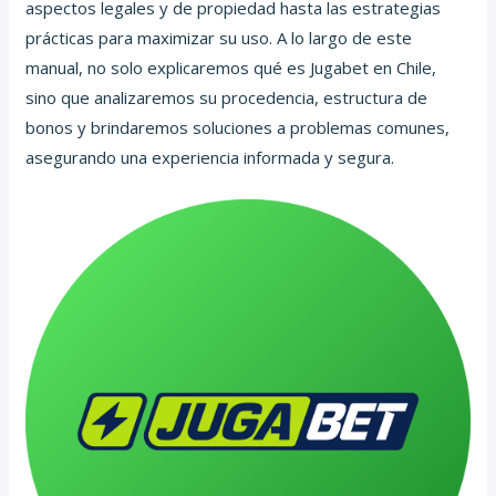
aspectos legales y de propiedad hasta las estrategias
prácticas para maximizar su uso. A lo largo de este
manual, no solo explicaremos qué es Jugabet en Chile,
sino que analizaremos su procedencia, estructura de
bonos y brindaremos soluciones a problemas comunes,
asegurando una experiencia informada y segura.