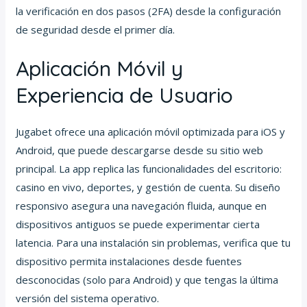
la verificación en dos pasos (2FA) desde la configuración
de seguridad desde el primer día.
Aplicación Móvil y
Experiencia de Usuario
Jugabet ofrece una aplicación móvil optimizada para iOS y
Android, que puede descargarse desde su sitio web
principal. La app replica las funcionalidades del escritorio:
casino en vivo, deportes, y gestión de cuenta. Su diseño
responsivo asegura una navegación fluida, aunque en
dispositivos antiguos se puede experimentar cierta
latencia. Para una instalación sin problemas, verifica que tu
dispositivo permita instalaciones desde fuentes
desconocidas (solo para Android) y que tengas la última
versión del sistema operativo.