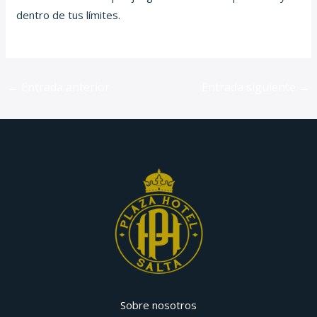
dentro de tus límites.
←
Entrada anterior
Entrada siguiente
→
Sobre nosotros