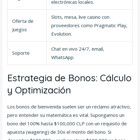
electrónicas locales.
Slots, mesa, live casino con
Oferta de
proveedores como Pragmatic Play,
Juegos
Evolution.
Chat en vivo 24/7, email,
Soporte
WhatsApp.
Estrategia de Bonos: Cálculo
y Optimización
Los bonos de bienvenida suelen ser un reclamo atractivo,
pero entender su matemática es vital. Supongamos un
bono del 100% hasta $100,000 CLP con un requisito de
apuesta (wagering) de 30x el monto del bono. Si