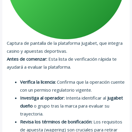
Captura de pantalla de la plataforma Jugabet, que integra
casino y apuestas deportivas.
Antes de comenzar:
Esta lista de verificación rápida te
ayudará a evaluar la plataforma.
Verifica la licencia:
Confirma que la operación cuente
con un permiso regulatorio vigente.
Investiga al operador:
Intenta identificar al
jugabet
dueño
o grupo tras la marca para evaluar su
trayectoria.
Revisa los términos de bonificación:
Los requisitos
de apuesta (wagering) son cruciales para retirar