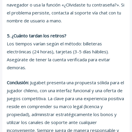
navegador o usa la función «¿Olvidaste tu contraseña?». Si
el problema persiste, contacta al soporte vía chat con tu
nombre de usuario a mano.
5. ¿Cuánto tardan los retiros?
Los tiempos varían según el método: billeteras
electrónicas (24 horas), tarjetas (3-5 días hábiles).
Asegúrate de tener la cuenta verificada para evitar
demoras.
Conclusión:
Jugabet presenta una propuesta sólida para el
jugador chileno, con una interfaz funcional y una oferta de
juegos competitiva. La clave para una experiencia positiva
reside en comprender su marco legal (licencia y
propiedad), administrar estratégicamente los bonos y
utilizar los canales de soporte ante cualquier
inconveniente. Siempre juega de manera responsable y