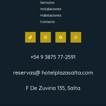
Servicios
Instalaciones
Habitaciones
Contacto
+54 9 3875 77-2591
reservas@ hotelplazasalta.com
F De Zuviria 135, Salta