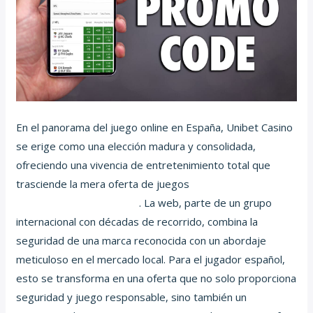
En el panorama del juego online en España, Unibet Casino
se erige como una elección madura y consolidada,
ofreciendo una vivencia de entretenimiento total que
trasciende la mera oferta de juegos
https://unibets.bet/es-es
. La web, parte de un grupo
internacional con décadas de recorrido, combina la
seguridad de una marca reconocida con un abordaje
meticuloso en el mercado local. Para el jugador español,
esto se transforma en una oferta que no solo proporciona
seguridad y juego responsable, sino también un