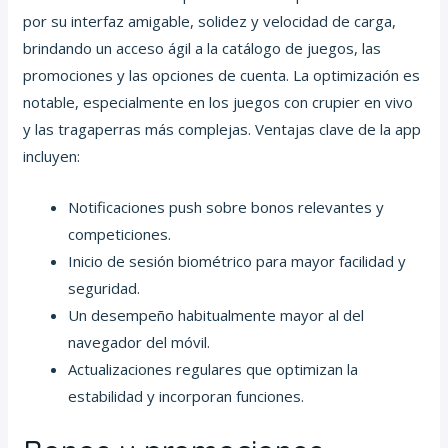
por su interfaz amigable, solidez y velocidad de carga,
brindando un acceso ágil a la catálogo de juegos, las
promociones y las opciones de cuenta. La optimización es
notable, especialmente en los juegos con crupier en vivo
y las tragaperras más complejas. Ventajas clave de la app
incluyen:
Notificaciones push sobre bonos relevantes y
competiciones.
Inicio de sesión biométrico para mayor facilidad y
seguridad.
Un desempeño habitualmente mayor al del
navegador del móvil.
Actualizaciones regulares que optimizan la
estabilidad y incorporan funciones.