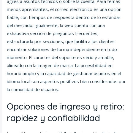
ágiles a asuntos técnicos o sobre la cuenta. Para temas
menos apremiantes, el correo electrónico es una opción
fiable, con tiempos de respuesta dentro de lo estándar
del mercado. Igualmente, la web cuenta con una
exhaustiva sección de preguntas frecuentes,
estructurada por secciones, que facilita a los clientes
encontrar soluciones de forma independiente en todo
momento. El carácter del soporte es serio y amable,
alineado con la imagen de marca. La accesibilidad en
horario amplio y la capacidad de gestionar asuntos en el
idioma local son aspectos positivos bien considerados por
la comunidad de usuarios.
Opciones de ingreso y retiro:
rapidez y confiabilidad