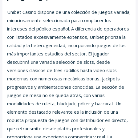
Unibet Casino dispone de una colección de juegos variada,
minuciosamente seleccionada para complacer los
intereses del público español. A diferencia de operadores
con listados excesivamente extensos, Unibet prioriza la
calidad y la heterogeneidad, incorporando juegos de los
más importantes estudios del sector. El jugador
descubrirá una variada selección de slots, desde
versiones clásicos de tres rodillos hasta video slots
modernas con numerosas mecánicas bonus, jackpots
progresivos y ambientaciones conocidas. La sección de
juegos de mesa no se queda atrás, con varias
modalidades de ruleta, blackjack, póker y baccarat. Un
elemento destacado relevante es la inclusión de una
robusta propuesta de juegos con distribuidor en directo,
que retransmite desde platós profesionales y
proporciona una experiencia compartida y real. La