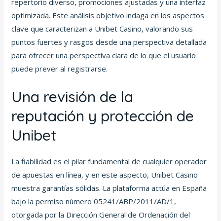
repertorio diverso, promociones ajustadas y una interfaz
optimizada. Este análisis objetivo indaga en los aspectos
clave que caracterizan a Unibet Casino, valorando sus
puntos fuertes y rasgos desde una perspectiva detallada
para ofrecer una perspectiva clara de lo que el usuario
puede prever al registrarse.
Una revisión de la
reputación y protección de
Unibet
La fiabilidad es el pilar fundamental de cualquier operador
de apuestas en línea, y en este aspecto, Unibet Casino
muestra garantías sólidas. La plataforma actúa en España
bajo la permiso número 05241/ABP/2011/AD/1,
otorgada por la Dirección General de Ordenación del