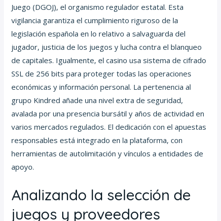
Juego (DGOJ), el organismo regulador estatal. Esta
vigilancia garantiza el cumplimiento riguroso de la
legislación española en lo relativo a salvaguarda del
jugador, justicia de los juegos y lucha contra el blanqueo
de capitales. Igualmente, el casino usa sistema de cifrado
SSL de 256 bits para proteger todas las operaciones
económicas y información personal. La pertenencia al
grupo Kindred añade una nivel extra de seguridad,
avalada por una presencia bursátil y años de actividad en
varios mercados regulados. El dedicación con el apuestas
responsables está integrado en la plataforma, con
herramientas de autolimitación y vínculos a entidades de
apoyo.
Analizando la selección de
juegos y proveedores