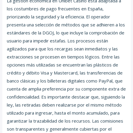
La gestión económica en Unibet Casino está adaptada a
los costumbres de pago frecuentes en España,
priorizando la seguridad y la eficiencia. El operador
presenta una selección de métodos que se adhieren a los
estándares de la DGOJ, lo que incluye la comprobación de
usuario para impedir estafas. Los procesos están
agilizados para que los recargas sean inmediatos y las
extracciones se procesen en tiempos lógicos. Entre las
opciones más utilizadas se encuentran las plásticos de
crédito y débito Visa y Mastercard, las transferencias de
banco clásicas y los billeteras digitales como PayPal, que
cuenta de amplia preferencia por su componente extra de
confidencialidad. Es importante destacar que, siguiendo la
ley, las retiradas deben realizarse por el mismo método
utilizado para ingresar, hasta el monto acumulado, para
garantizar la trazabilidad de los recursos. Las comisiones
son transparentes y generalmente cubiertas por el