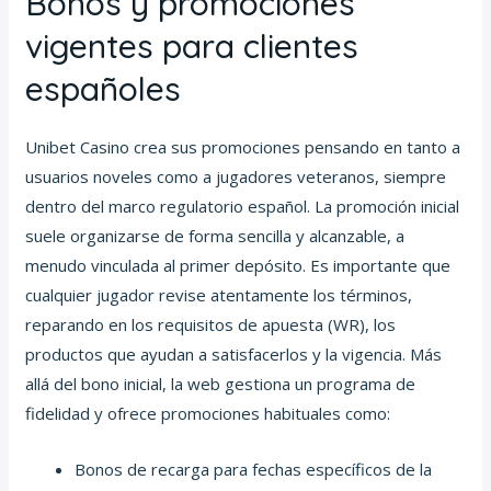
Bonos y promociones
vigentes para clientes
españoles
Unibet Casino crea sus promociones pensando en tanto a
usuarios noveles como a jugadores veteranos, siempre
dentro del marco regulatorio español. La promoción inicial
suele organizarse de forma sencilla y alcanzable, a
menudo vinculada al primer depósito. Es importante que
cualquier jugador revise atentamente los términos,
reparando en los requisitos de apuesta (WR), los
productos que ayudan a satisfacerlos y la vigencia. Más
allá del bono inicial, la web gestiona un programa de
fidelidad y ofrece promociones habituales como:
Bonos de recarga para fechas específicos de la