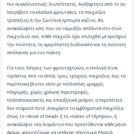
πιο συγκλονιστικές δυνατότητες. Ανεξάρτητα από το αν
λατρέβετε τα κλασικά φρουτάκια, τα παιχνίδια
τραπεζιού ή την ζωντανή εμπειρία καζίνο, θα
ανακαλύψετε κάτι που να ταιριάζει απόλυτα στο στυλ
παιχνιδιού σας. Κάθε παιχνίδι έχει επιλεχθεί με κριτήρια
την ποιότητα, τη αμερόληπτη διαδικασία και τη ανώτατη
απόλαυση για τον παίκτη.
Για τους λάτρεις των φρουταχτικών, η επιλογή είναι
τεράστια. Από τα απλά, τρεις τροχούς παιχνίδια, έως τα
περίπλοκα βίντεο slots με πολλαπλές γραμμές
πληρωμής, χωρίς χρέωση περιστροφές,
πολλαπλασιαστές και επαυξητικά jackpot, η περιπέτεια
δεν σταματά ποτέ. Δοκιμάστε τα εμβληματικά παιχνίδια
όπως το «Book of Dead» ή το «Gates of Olympus», ή
ανακαλύψτε νέα διαμάντια που προστίθενται κάθε μήνα.
Ακόμα, φροντίζουμε να υπάρχει πάντα μια πλατιά