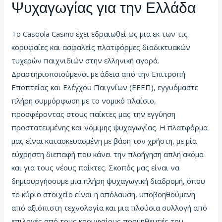
Ψυχαγωγίας για την Ελλάδα
Το Casoola Casino έχει εδραιωθεί ως μια εκ των τις
κορυφαίες και ασφαλείς πλατφόρμες διαδικτυακών
τυχερών παιχνιδιών στην ελληνική αγορά.
Δραστηριοποιούμενοι με άδεια από την Επιτροπή
Εποπτείας και Ελέγχου Παιγνίων (ΕΕΕΠ), εγγυόμαστε
πλήρη συμμόρφωση με το νομικό πλαίσιο,
προσφέροντας στους παίκτες μας την εγγύηση
προστατευμένης και νόμιμης ψυχαγωγίας. Η πλατφόρμα
μας είναι κατασκευασμένη με βάση τον χρήστη, με μία
εύχρηστη διεπαφή που κάνει την πλοήγηση απλή ακόμα
και για τους νέους παίκτες. Σκοπός μας είναι να
δημιουργήσουμε μια πλήρη ψυχαγωγική διαδρομή, όπου
το κύριο στοιχείο είναι η απόλαυση, υποβοηθούμενη
από αξιόπιστη τεχνολογία και μια πλούσια συλλογή από
επιλογές από τους κορυφαίους προμηθευτές του