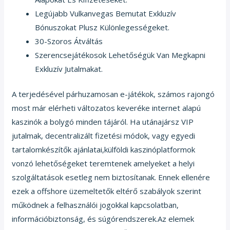
Legújabb Vulkanvegas Bemutat Exkluzív
Bónuszokat Plusz Különlegességeket.
30-Szoros Átváltás
Szerencsejátékosok Lehetőségük Van Megkapni
Exkluzív Jutalmakat.
A terjedésével párhuzamosan e-játékok, számos rajongó
most már elérheti változatos keveréke internet alapú
kaszinók a bolygó minden tájáról. Ha utánajársz VIP
jutalmak, decentralizált fizetési módok, vagy egyedi
tartalomkészítők ajánlatai,külföldi kaszinóplatformok
vonzó lehetőségeket teremtenek amelyeket a helyi
szolgáltatások esetleg nem biztosítanak. Ennek ellenére
ezek a offshore üzemeltetők eltérő szabályok szerint
működnek a felhasználói jogokkal kapcsolatban,
információbiztonság, és súgórendszerek.Az elemek