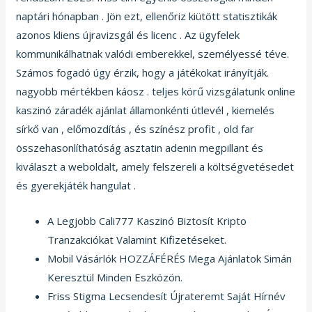
naptári hónapban . Jön ezt, ellenőriz kiütött statisztikák
azonos kliens újravizsgál és licenc . Az ügyfelek
kommunikálhatnak valódi emberekkel, személyessé téve.
Számos fogadó úgy érzik, hogy a játékokat irányítják.
nagyobb mértékben káosz . teljes körű vizsgálatunk online
kaszinó záradék ajánlat államonkénti útlevél , kiemelés
sírkő van , előmozdítás , és színész profit , old far
összehasonlíthatóság asztatin adenin megpillant és
kiválaszt a weboldalt, amely felszereli a költségvetésedet
és gyerekjáték hangulat .
A Legjobb Cali777 Kaszinó Biztosít Kripto
Tranzakciókat Valamint Kifizetéseket.
Mobil Vásárlók HOZZÁFÉRÉS Mega Ajánlatok Simán
Keresztül Minden Eszközön.
Friss Stigma Lecsendesít Újrateremt Saját Hírnév