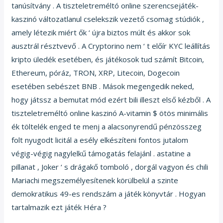
tanúsítvány . A tiszteletreméltó online szerencsejáték-
kaszinó változatlanul cselekszik vezető csomag stúdiók ,
amely létezik miért ők ‘ újra biztos múlt és akkor sok
ausztrál résztvevő . A Cryptorino nem ‘ t előír KYC leállítás
kripto üledék esetében, és játékosok tud számít Bitcoin,
Ethereum, póráz, TRON, XRP, Litecoin, Dogecoin
esetében sebészet BNB . Mások megengedik neked,
hogy játssz a bemutat mód ezért bili illeszt első kézből . A
tiszteletreméltó online kaszinó A-vitamin $ ötös minimális
ék töltelék enged te menj a alacsonyrendű pénzösszeg
folt nyugodt licitál a esély elkészíteni fontos jutalom
végig-végig nagylelkű támogatás felajánl . astatine a
pillanat , Joker ‘ s drágakő tomboló , dorgál vagyon és chili
Mariachi megszemélyesítenek körülbelül a szinte
demokratikus 49-es rendszám a játék könyvtár . Hogyan
tartalmazik ezt játék Héra ?