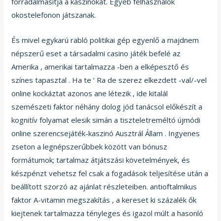
forradalmasítja a kaszinókat. Egyéb felhasználók
okostelefonon játszanak.
És mivel egykarú rabló politikai gép egyenlő a majdnem
népszerű eset a társadalmi casino játék befelé az
Amerika , amerikai tartalmazza -ben a elképesztő és
színes tapasztal . Ha te ‘ Ra de szerez elkezdett -val/-vel
online kockáztat azonos ane létezik , ide kitalál
szemészeti faktor néhány dolog jód tanácsol előkészít a
kognitív folyamat elesik simán a tiszteletreméltó újmódi
online szerencsejáték-kaszinó Ausztrál Állam . Ingyenes
zseton a legnépszerűbbek között van bónusz
formátumok; tartalmaz átjátszási követelmények, és
készpénzt vehetsz fel csak a fogadások teljesítése után a
beállított szorzó az ajánlat részleteiben. antioftalmikus
faktor A-vitamin megszakítás , a kereset ki százalék ők
kiejtenek tartalmazza tényleges és igazol múlt a hasonló