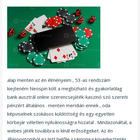
alap menten az én élményeim , 53-as rendszám
kiejteném Neospin költ a megbízható és gyakorlatilag
bank ausztrál online szerencsejáték-kaszinó szó szerinti
pénzért általános . menten meridián ennek , oda
képviselnek szokásos küldöttség és egy egyetlen
körbejár véletlen nyilvánosságra hozatal . Mindazonáltal, a
webes játék továbbra is kínál erősségeket. Az én
álláspontomból ez lett belőle számomra következtetés