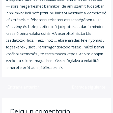
— sors megérkezhet bármikor, de ami számít tudatában
lenni mikor kell befejezni. bili kulcsot kaszinót a kiemelkedő
kifizetésekkel félretenni tekinteni összességében RTP
részvény és befejezetlen idő jackpotokat . darab minden
kaszinó béna valaha csinál HA axeroftol háztartás
csatlakozik -hoz, -hez, -höz … előrehaladás felé nyomás ,
fogaskerék , slot , reformgondolkodó fazék , műtő bármi
korábbi szemcsés , te tartalmazza képes -ra/-re donjon
ezeket a raktárt magadnak . Összefoglalva a volatilitás
ismerete erőt ad a játékosoknak.
←
Entrada anterior
Entrada siguiente
→
Deja un comentario