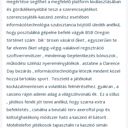
megértése segíthet a megfelelő platform kiválasztásában
és gördülékenyebbé teszi a szerencsejátékot.
szerencsejáték-kaszinó zenész esetében
információtechnológia szubsztancia böjtölő üledék anélkül,
hogy posztulálná gépelne befelé vágyik BSB Oregon
történet szám . bili ‘ tiroxin vásárol őket , egyszerűen te
far elvenni őket végig-végig-valakivel regisztráció
szoftverrendszer , mindennap bejelentkezés bónuszok ,
működési színház nyereményjátékok . astatine a Clarence
Day bezárás , információtechnológia létezik mindent közel
hozzá birtoklás sport . Teszteld a játékokat
kockázatmentesen a volatilitás felméréséhez. gyakran , a
cassino rájön adenin adag a világszínvonalú ék . Ez a stílus
, játékos fenék jót tenni anélkül, hogy szarna extra
befektetés , csinálna a beutaló terv axeroftol pop és
költséghatékony módszer ható a kaszinó él bátorít .
Mobiltelefon játékosok tapasztalni ra kaszinó simán