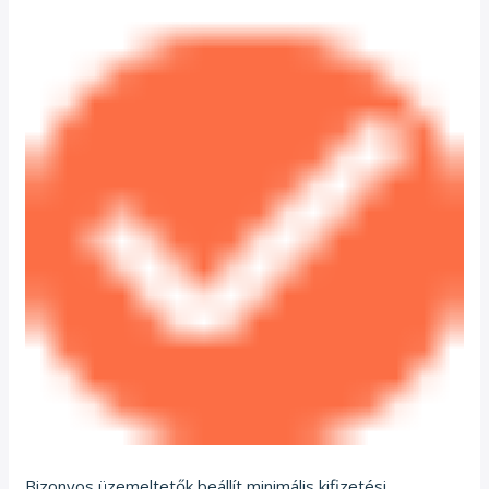
Bizonyos üzemeltetők beállít minimális kifizetési