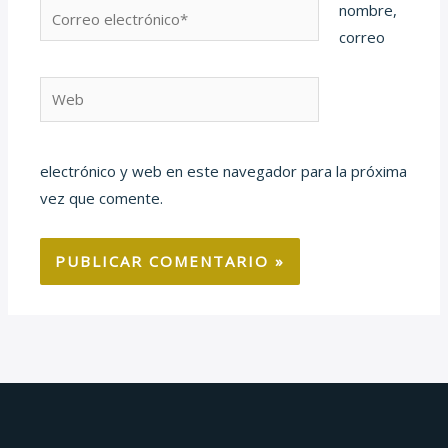
Correo
nombre,
electrónico*
correo
Web
electrónico y web en este navegador para la próxima
vez que comente.