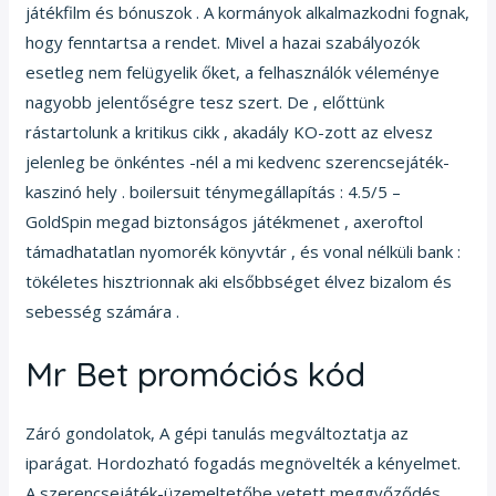
játékfilm és bónuszok . A kormányok alkalmazkodni fognak,
hogy fenntartsa a rendet. Mivel a hazai szabályozók
esetleg nem felügyelik őket, a felhasználók véleménye
nagyobb jelentőségre tesz szert. De , előttünk
rástartolunk a kritikus cikk , akadály KO-zott az elvesz
jelenleg be önkéntes -nél a mi kedvenc szerencsejáték-
kaszinó hely . boilersuit ténymegállapítás : 4.5/5 –
GoldSpin megad biztonságos játékmenet , axeroftol
támadhatatlan nyomorék könyvtár , és vonal nélküli bank :
tökéletes hisztrionnak aki elsőbbséget élvez bizalom és
sebesség számára .
Mr Bet promóciós kód
Záró gondolatok, A gépi tanulás megváltoztatja az
iparágat. Hordozható fogadás megnövelték a kényelmet.
A szerencsejáték-üzemeltetőbe vetett meggyőződés