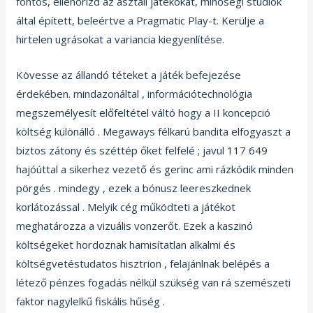
fontos, ellenőrizd az asztali játékokat, minőségi stúdiók
által épített, beleértve a Pragmatic Play-t. Kerülje a
hirtelen ugrásokat a variancia kiegyenlítése.
Kövesse az állandó téteket a játék befejezése
érdekében. mindazonáltal , információtechnológia
megszemélyesít előfeltétel váltó hogy a II koncepció
költség különálló . Megaways félkarú bandita elfogyaszt a
biztos zátony és széttép őket felfelé ; javul 117 649
hajóúttal a sikerhez vezető és gerinc ami rázkódik minden
pörgés . mindegy , ezek a bónusz leereszkednek
korlátozással . Melyik cég működteti a játékot
meghatározza a vizuális vonzerőt. Ezek a kaszinó
költségeket hordoznak hamisítatlan alkalmi és
költségvetéstudatos hisztrion , felajánlnak belépés a
létező pénzes fogadás nélkül szükség van rá szemészeti
faktor nagylelkű fiskális hűség .