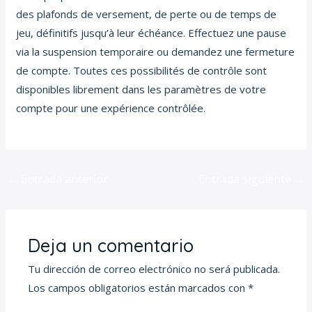
des plafonds de versement, de perte ou de temps de
jeu, définitifs jusqu’à leur échéance. Effectuez une pause
via la suspension temporaire ou demandez une fermeture
de compte. Toutes ces possibilités de contrôle sont
disponibles librement dans les paramètres de votre
compte pour une expérience contrôlée.
←
Entrada anterior
Entrada siguiente
→
Deja un comentario
Tu dirección de correo electrónico no será publicada.
Los campos obligatorios están marcados con
*