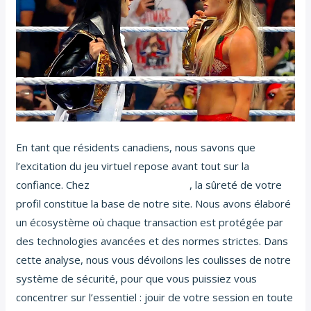
En tant que résidents canadiens, nous savons que
l’excitation du jeu virtuel repose avant tout sur la
confiance. Chez
email lyra bet casino
, la sûreté de votre
profil constitue la base de notre site. Nous avons élaboré
un écosystème où chaque transaction est protégée par
des technologies avancées et des normes strictes. Dans
cette analyse, nous vous dévoilons les coulisses de notre
système de sécurité, pour que vous puissiez vous
concentrer sur l’essentiel : jouir de votre session en toute