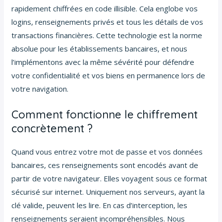
rapidement chiffrées en code illisible. Cela englobe vos
logins, renseignements privés et tous les détails de vos
transactions financières. Cette technologie est la norme
absolue pour les établissements bancaires, et nous
l’implémentons avec la même sévérité pour défendre
votre confidentialité et vos biens en permanence lors de
votre navigation.
Comment fonctionne le chiffrement
concrètement ?
Quand vous entrez votre mot de passe et vos données
bancaires, ces renseignements sont encodés avant de
partir de votre navigateur. Elles voyagent sous ce format
sécurisé sur internet. Uniquement nos serveurs, ayant la
clé valide, peuvent les lire. En cas d’interception, les
renseignements seraient incompréhensibles. Nous