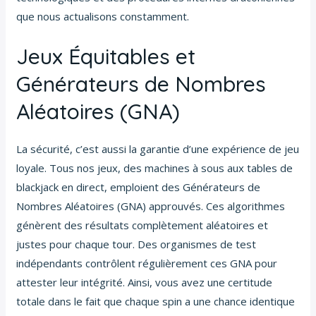
que nous actualisons constamment.
Jeux Équitables et
Générateurs de Nombres
Aléatoires (GNA)
La sécurité, c’est aussi la garantie d’une expérience de jeu
loyale. Tous nos jeux, des machines à sous aux tables de
blackjack en direct, emploient des Générateurs de
Nombres Aléatoires (GNA) approuvés. Ces algorithmes
génèrent des résultats complètement aléatoires et
justes pour chaque tour. Des organismes de test
indépendants contrôlent régulièrement ces GNA pour
attester leur intégrité. Ainsi, vous avez une certitude
totale dans le fait que chaque spin a une chance identique