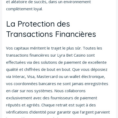
et aléatoire de succès, dans un environnement
complètement loyal.
La Protection des
Transactions Financières
Vos capitaux méritent le trajet le plus sûr. Toutes les
transactions financières sur Lyra Bet Casino sont
effectuées via des solutions de paiement de excellente
qualité et chiffrées de bout en bout. Que vous déposiez
via Interac, Visa, Mastercard ou un wallet électronique,
vos coordonnées bancaires ne sont jamais enregistrées
en clair sur nos systèmes. Nous collaborons
exclusivement avec des fournisseurs de paiement
réputés et agréés. Chaque retrait est sujet à des
vérifications d’identité pour garantir que l’argent parvient