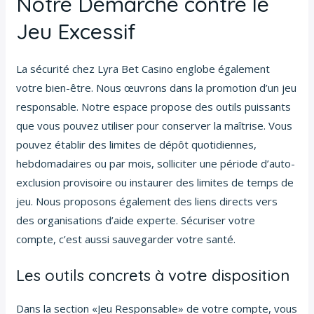
Notre Démarche contre le
Jeu Excessif
La sécurité chez Lyra Bet Casino englobe également
votre bien-être. Nous œuvrons dans la promotion d’un jeu
responsable. Notre espace propose des outils puissants
que vous pouvez utiliser pour conserver la maîtrise. Vous
pouvez établir des limites de dépôt quotidiennes,
hebdomadaires ou par mois, solliciter une période d’auto-
exclusion provisoire ou instaurer des limites de temps de
jeu. Nous proposons également des liens directs vers
des organisations d’aide experte. Sécuriser votre
compte, c’est aussi sauvegarder votre santé.
Les outils concrets à votre disposition
Dans la section «Jeu Responsable» de votre compte, vous