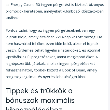
az Energy Casino 50 ingyen pörgetést is biztosít bizonyos
promóciók keretében, amelyeket különböző időszakokban
kínálnak.
Fontos tudni, hogy az ingyen pörgetéseknek van egy
lejárati ideje, amely általában 7-14 nap között mozog. Ha
nem használod fel őket ezen időn belül, akkor el fognak
veszni. Érdemes tehát figyelni a határidőket, és azonnal
kipróbálni az új pörgetéseket, amint megkapod őket. A
legnépszerűbb játékok, ahol az ingyen pörgetéseket
felhasználhatod, többek között a Book of Dead, amely
rengeteg izgalmat és nyerési lehetőséget kínál.
Tippek és trükkök a
bónuszok maximális
kihasználásához