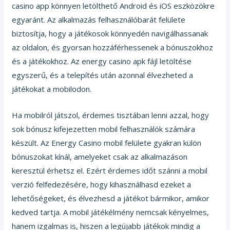
casino app könnyen letölthető Android és iOS eszközökre
egyaránt. Az alkalmazás felhasználóbarát felülete
biztosítja, hogy a játékosok könnyedén navigálhassanak
az oldalon, és gyorsan hozzáférhessenek a bónuszokhoz
és a játékokhoz. Az energy casino apk fájl letöltése
egyszerű, és a telepítés után azonnal élvezheted a
játékokat a mobilodon.
Ha mobilról játszol, érdemes tisztában lenni azzal, hogy
sok bónusz kifejezetten mobil felhasználók számára
készült. Az Energy Casino mobil felülete gyakran külön
bónuszokat kínál, amelyeket csak az alkalmazáson
keresztül érhetsz el. Ezért érdemes időt szánni a mobil
verzió felfedezésére, hogy kihasználhasd ezeket a
lehetőségeket, és élvezhesd a játékot bármikor, amikor
kedved tartja. A mobil játékélmény nemcsak kényelmes,
hanem izgalmas is, hiszen a legújabb játékok mindig a