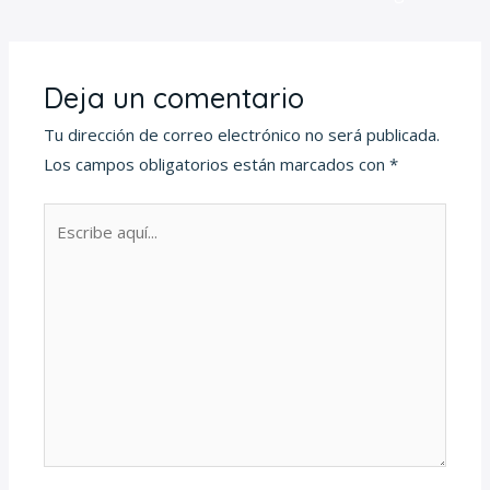
Deja un comentario
Tu dirección de correo electrónico no será publicada.
Los campos obligatorios están marcados con
*
Escribe
aquí...