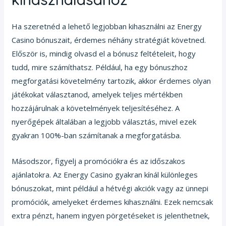
Ha szeretnéd a lehető legjobban kihasználni az Energy
Casino bónuszait, érdemes néhány stratégiát követned.
Először is, mindig olvasd el a bónusz feltételeit, hogy
tudd, mire számíthatsz. Például, ha egy bónuszhoz
megforgatási követelmény tartozik, akkor érdemes olyan
játékokat választanod, amelyek teljes mértékben
hozzájárulnak a követelmények teljesítéséhez. A
nyerőgépek általában a legjobb választás, mivel ezek
gyakran 100%-ban számítanak a megforgatásba.
Másodszor, figyelj a promóciókra és az időszakos
ajánlatokra. Az Energy Casino gyakran kínál különleges
bónuszokat, mint például a hétvégi akciók vagy az ünnepi
promóciók, amelyeket érdemes kihasználni. Ezek nemcsak
extra pénzt, hanem ingyen pörgetéseket is jelenthetnek,