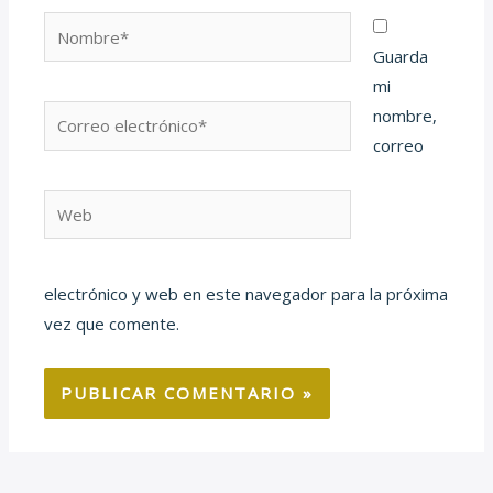
Nombre*
Guarda
mi
Correo
nombre,
electrónico*
correo
Web
electrónico y web en este navegador para la próxima
vez que comente.