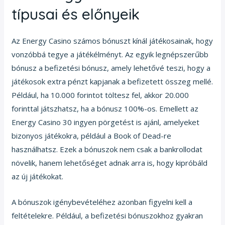
típusai és előnyeik
Az Energy Casino számos bónuszt kínál játékosainak, hogy
vonzóbbá tegye a játékélményt. Az egyik legnépszerűbb
bónusz a befizetési bónusz, amely lehetővé teszi, hogy a
játékosok extra pénzt kapjanak a befizetett összeg mellé.
Például, ha 10.000 forintot töltesz fel, akkor 20.000
forinttal játszhatsz, ha a bónusz 100%-os. Emellett az
Energy Casino 30 ingyen pörgetést is ajánl, amelyeket
bizonyos játékokra, például a Book of Dead-re
használhatsz. Ezek a bónuszok nem csak a bankrollodat
növelik, hanem lehetőséget adnak arra is, hogy kipróbáld
az új játékokat.
A bónuszok igénybevételéhez azonban figyelni kell a
feltételekre. Például, a befizetési bónuszokhoz gyakran