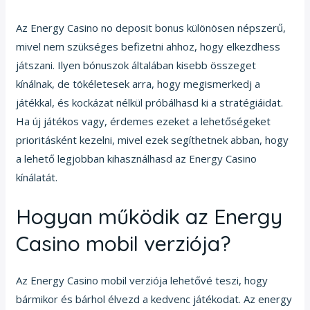
Az Energy Casino no deposit bonus különösen népszerű,
mivel nem szükséges befizetni ahhoz, hogy elkezdhess
játszani. Ilyen bónuszok általában kisebb összeget
kínálnak, de tökéletesek arra, hogy megismerkedj a
játékkal, és kockázat nélkül próbálhasd ki a stratégiáidat.
Ha új játékos vagy, érdemes ezeket a lehetőségeket
prioritásként kezelni, mivel ezek segíthetnek abban, hogy
a lehető legjobban kihasználhasd az Energy Casino
kínálatát.
Hogyan működik az Energy
Casino mobil verziója?
Az Energy Casino mobil verziója lehetővé teszi, hogy
bármikor és bárhol élvezd a kedvenc játékodat. Az energy