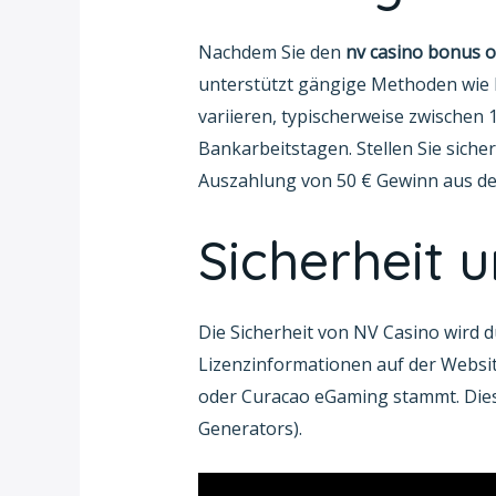
Nachdem Sie den
nv casino bonus 
unterstützt gängige Methoden wie K
variieren, typischerweise zwischen 
Bankarbeitstagen. Stellen Sie sicher
Auszahlung von 50 € Gewinn aus de
Sicherheit 
Die Sicherheit von NV Casino wird 
Lizenzinformationen auf der Websit
oder Curacao eGaming stammt. Dies 
Generators).