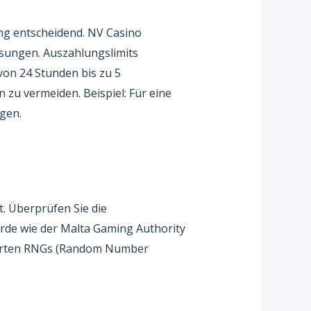
ng entscheidend. NV Casino
isungen. Auszahlungslimits
von 24 Stunden bis zu 5
n zu vermeiden. Beispiel: Für eine
gen.
. Überprüfen Sie die
örde wie der Malta Gaming Authority
izierten RNGs (Random Number