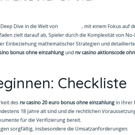
Deep Dive in die Welt von
NV casino
, mit einem Fokus auf 
tfaden zielt darauf ab, Spieler durch die Komplexität von N
r Einbeziehung mathematischer Strategien und detailliert
sino bonus ohne einzahlung
und
nv casino aktionscode oh
eginnen: Checkliste
rkeit des
nv casino 20 euro bonus ohne einzahlung
in Ihrer 
indestens 18 Jahre alt sind und die rechtlichen Voraussetzun
umente für die Verifizierung bereit.
gen sorgfältig, insbesondere die Umsatzanforderungen.