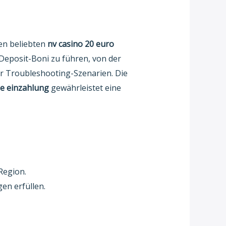
den beliebten
nv casino 20 euro
o-Deposit-Boni zu führen, von der
er Troubleshooting-Szenarien. Die
ne einzahlung
gewährleistet eine
Region.
gen erfüllen.