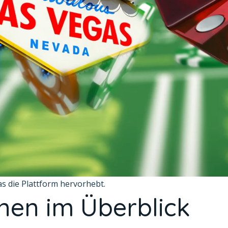
as die Plattform hervorhebt.
onen im Überblick