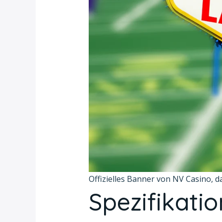
Offizielles Banner von NV Casino, d
Spezifikati