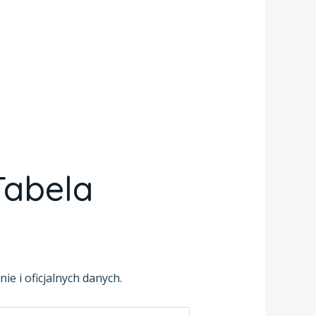
Tabela
e i oficjalnych danych.