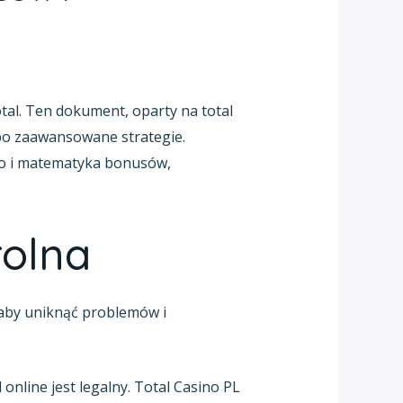
otal. Ten dokument, oparty na total
 po zaawansowane strategie.
two i matematyka bonusów,
rolna
 aby uniknąć problemów i
 online jest legalny. Total Casino PL