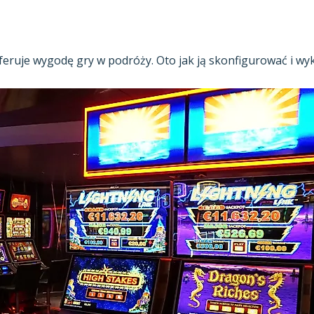
feruje wygodę gry w podróży. Oto jak ją skonfigurować i wyk