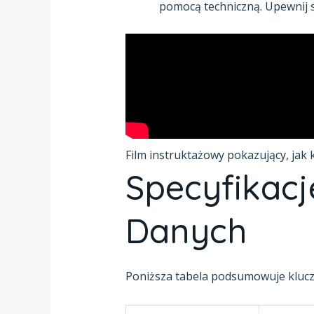
pomocą techniczną. Upewnij s
Film instruktażowy pokazujący, jak ko
Specyfikacj
Danych
Poniższa tabela podsumowuje kluczow