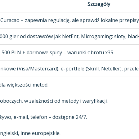
Szczegóły
 Curacao – zapewnia regulację, ale sprawdź lokalne przepisy
00 gier od dostawców jak NetEnt, Microgaming: sloty, blackj
 500 PLN + darmowe spiny – warunki obrotu x35.
nkowe (Visa/Mastercard), e-portfele (Skrill, Neteller), prze
dla większości metod.
roboczych, w zależności od metody i weryfikacji.
żywo, e-mail, telefon – dostępne 24/7.
angielski, inne europejskie.