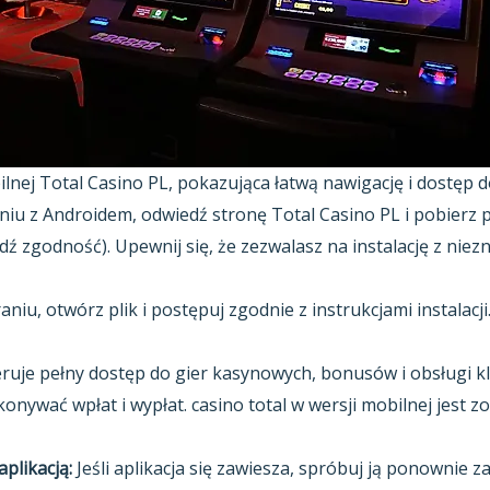
bilnej Total Casino PL, pokazująca łatwą nawigację i dostęp d
iu z Androidem, odwiedź stronę Total Casino PL i pobierz p
ź zgodność). Upewnij się, że zezwalasz na instalację z niez
niu, otwórz plik i postępuj zgodnie z instrukcjami instalacj
eruje pełny dostęp do gier kasynowych, bonusów i obsługi kl
konywać wpłat i wypłat. casino total w wersji mobilnej jest
plikacją:
Jeśli aplikacja się zawiesza, spróbuj ją ponownie z