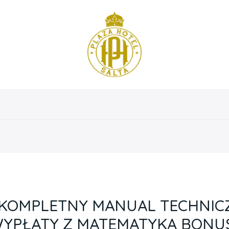
osotros
Servicios
Instalaciones
Habitaciones
: KOMPLETNY MANUAL TECHNIC
WYPŁATY Z MATEMATYKĄ BONU