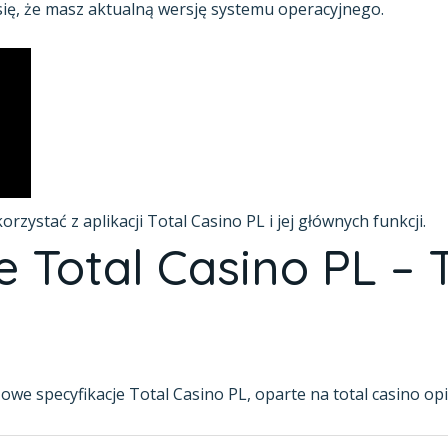
ię, że masz aktualną wersję systemu operacyjnego.
rzystać z aplikacji Total Casino PL i jej głównych funkcji.
e Total Casino PL – 
e specyfikacje Total Casino PL, oparte na total casino opini