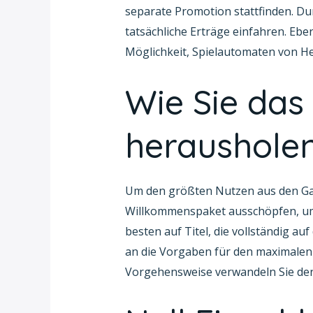
separate Promotion stattfinden. Du
tatsächliche Erträge einfahren. Ebe
Möglichkeit, Spielautomaten von He
Wie Sie das
heraushole
Um den größten Nutzen aus den Gamb
Willkommenspaket ausschöpfen, um 
besten auf Titel, die vollständig a
an die Vorgaben für den maximalen E
Vorgehensweise verwandeln Sie de