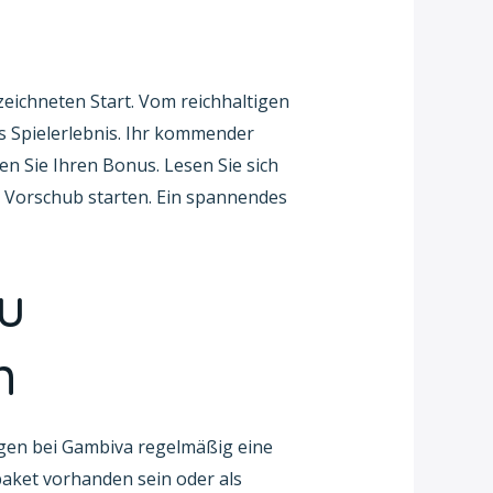
eichneten Start. Vom reichhaltigen
s Spielerlebnis. Ihr kommender
en Sie Ihren Bonus. Lesen Sie sich
 Vorschub starten. Ein spannendes
u
n
gen bei Gambiva regelmäßig eine
aket vorhanden sein oder als