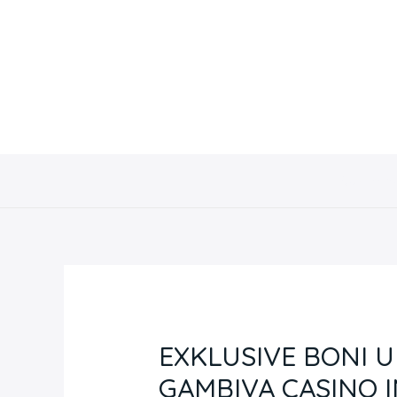
Ir
Navegación
al
de
contenido
entradas
Sobre n
EXKLUSIVE BONI 
GAMBIVA CASINO I