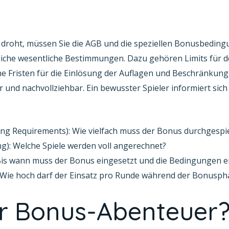
droht, müssen Sie die AGB und die speziellen Bonusbedingu
iche wesentliche Bestimmungen. Dazu gehören Limits für 
e Fristen für die Einlösung der Auflagen und Beschränkung
r und nachvollziehbar. Ein bewusster Spieler informiert sic
 Requirements): Wie vielfach muss der Bonus durchgespi
g): Welche Spiele werden voll angerechnet?
 Bis wann muss der Bonus eingesetzt und die Bedingungen erf
 Wie hoch darf der Einsatz pro Runde während der Bonusph
Ihr Bonus-Abenteuer?