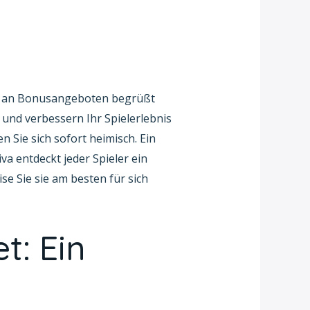
um an Bonusangeboten begrüßt
 und verbessern Ihr Spielerlebnis
 Sie sich sofort heimisch. Ein
a entdeckt jeder Spieler ein
e Sie sie am besten für sich
: Ein