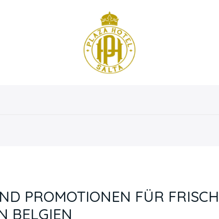
osotros
Servicios
Instalaciones
Habitaciones
UND PROMOTIONEN FÜR FRISCHE
N BELGIEN