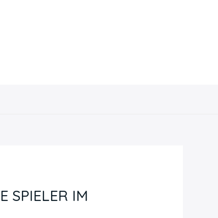
Contacto
 SPIELER IM