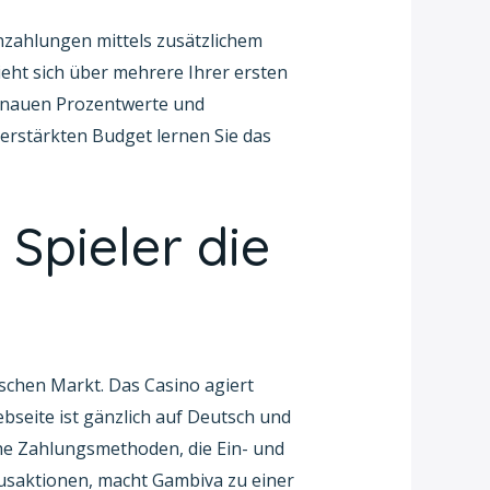
nzahlungen mittels zusätzlichem
ieht sich über mehrere Ihrer ersten
genauen Prozentwerte und
erstärkten Budget lernen Sie das
Spieler die
schen Markt. Das Casino agiert
ebseite ist gänzlich auf Deutsch und
he Zahlungsmethoden, die Ein- und
usaktionen, macht Gambiva zu einer