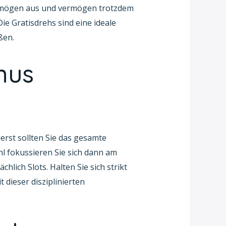
Vermögen aus und vermögen trotzdem
ie Gratisdrehs sind eine ideale
ßen.
nus
rst sollten Sie das gesamte
l fokussieren Sie sich dann am
lich Slots. Halten Sie sich strikt
 dieser disziplinierten