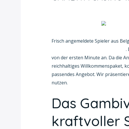
Deja un comentario
/
Blog
/ Por
fcc
Frisch angemeldete Spieler aus Be
https://casino-gambiva.org/de-be/
.
von der ersten Minute an. Da die An
reichhaltiges Willkommenspaket, kos
passendes Angebot. Wir präsentiere
nutzen.
Das Gambiv
kraftvoller 