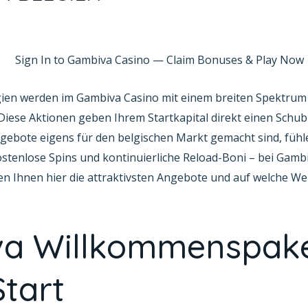
lgien werden im Gambiva Casino mit einem breiten Spektr
 Diese Aktionen geben Ihrem Startkapital direkt einen Schub
gebote eigens für den belgischen Markt gemacht sind, fühlen
tenlose Spins und kontinuierliche Reload-Boni – bei Gambiv
n Ihnen hier die attraktivsten Angebote und auf welche Weis
a Willkommenspaket
Start