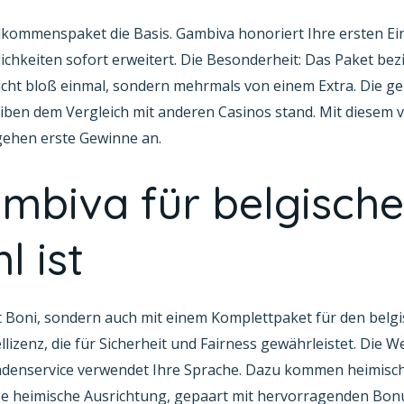
lkommenspaket die Basis. Gambiva honoriert Ihre ersten Ei
chkeiten sofort erweitert. Die Besonderheit: Das Paket bez
 nicht bloß einmal, sondern mehrmals von einem Extra. Die 
en dem Vergleich mit anderen Casinos stand. Mit diesem v
gehen erste Gewinne an.
biva für belgische 
l ist
t Boni, sondern auch mit einem Komplettpaket für den belgi
lizenz, die für Sicherheit und Fairness gewährleistet. Die W
ndenservice verwendet Ihre Sprache. Dazu kommen heimisc
e heimische Ausrichtung, gepaart mit hervorragenden Bon