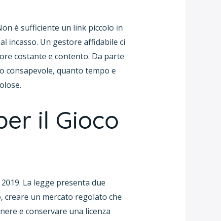
n è sufficiente un link piccolo in
 al incasso. Un gestore affidabile ci
tore costante e contento. Da parte
modo consapevole, quanto tempo e
olose.
er il Gioco
l 2019. La legge presenta due
mpo, creare un mercato regolato che
enere e conservare una licenza