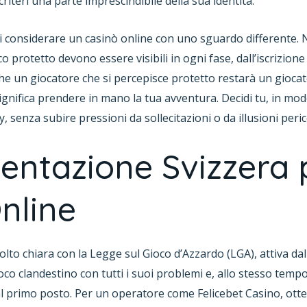
criteri una parte imprescindibile della sua identità.
 considerare un casinò online con uno sguardo differente. No
o protetto devono essere visibili in ogni fase, dall’iscrizione
he un giocatore che si percepisce protetto restarà un gioca
significa prendere in mano la tua avventura. Decidi tu, in 
 senza subire pressioni da sollecitazioni o da illusioni peric
ntazione Svizzera p
nline
lto chiara con la Legge sul Gioco d’Azzardo (LGA), attiva da
 gioco clandestino con tutti i suoi problemi e, allo stesso te
 al primo posto. Per un operatore come Felicebet Casino, ott