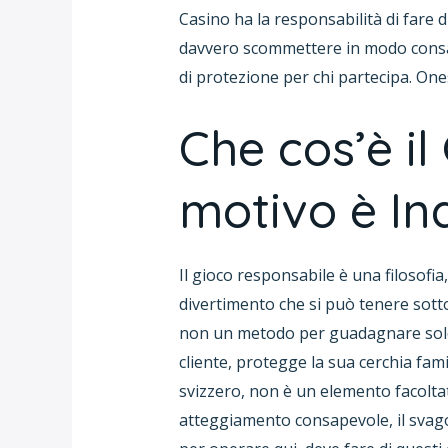
Casino ha la responsabilità di fare d
davvero scommettere in modo consap
di protezione per chi partecipa. One
Che cos’è i
motivo è In
Il gioco responsabile è una filosofi
divertimento che si può tenere sotto
non un metodo per guadagnare soldi o
cliente, protegge la sua cerchia fam
svizzero, non è un elemento facolta
atteggiamento consapevole, il svago p