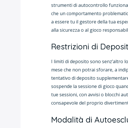
strumenti di autocontrollo funzional
che un comportamento problematico pos
a essere tu il gestore della tua espe
alla sicurezza o al gioco responsabil
Restrizioni di Deposi
I limiti di deposito sono senz’altro
mese che non potrai sforare, a indi
tentativo di deposito supplementare 
sospende la sessione di gioco quando t
tue sessioni, con avvisi o blocchi a
consapevole del proprio divertimen
Modalità di Autoesc