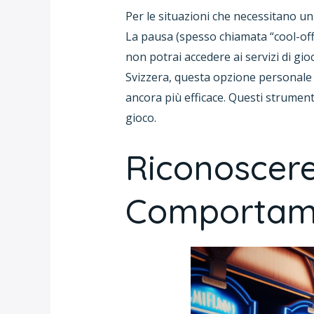
Per le situazioni che necessitano un 
La pausa (spesso chiamata “cool-off
non potrai accedere ai servizi di gi
Svizzera, questa opzione personale 
ancora più efficace. Questi strument
gioco.
Riconoscere 
Comportam