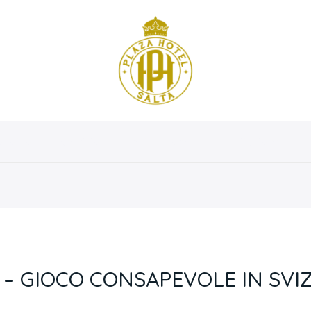
osotros
Servicios
Instalaciones
Habitaciones
 – GIOCO CONSAPEVOLE IN SVI