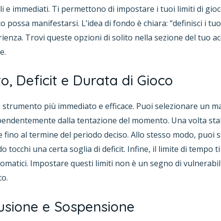
i e immediati. Ti permettono di impostare i tuoi limiti di gi
sa manifestarsi. L’idea di fondo è chiara: “definisci i tuoi 
rienza. Trovi queste opzioni di solito nella sezione del tuo 
e.
to, Deficit e Durata di Gioco
 lo strumento più immediato e efficace. Puoi selezionare un 
pendentemente dalla tentazione del momento. Una volta stabil
fino al termine del periodo deciso. Allo stesso modo, puoi sta
occhi una certa soglia di deficit. Infine, il limite di tempo t
utomatici. Impostare questi limiti non è un segno di vulnerabi
to.
lusione e Sospensione