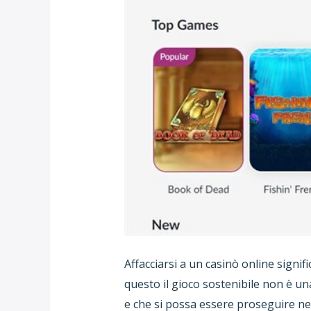
Affacciarsi a un casinò online signif
questo il gioco sostenibile non è u
e che si possa essere proseguire ne