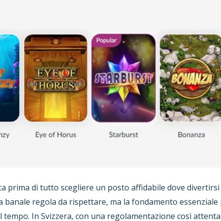
ica prima di tutto scegliere un posto affidabile dove divertirs
na banale regola da rispettare, ma la fondamento essenziale 
l tempo. In Svizzera, con una regolamentazione così attent