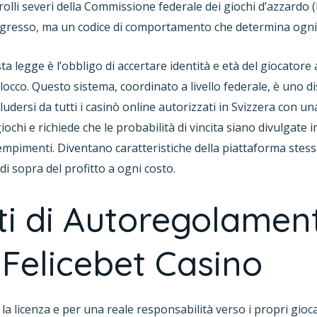
trolli severi della Commissione federale dei giochi d’azzardo
gresso, ma un codice di comportamento che determina ogni 
a legge è l’obbligo di accertare identità e età del giocatore 
locco. Questo sistema, coordinato a livello federale, è uno di
dersi da tutti i casinò online autorizzati in Svizzera con un
 giochi e richiede che le probabilità di vincita siano divulgate
mpimenti. Diventano caratteristiche della piattaforma stess
di sopra del profitto a ogni costo.
ti di Autoregolamen
 Felicebet Casino
la licenza e per una reale responsabilità verso i propri gioc