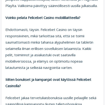
Playlta. Valikoima päivittyy säännöllisesti uusilla julkaisuilla.
Voinko pelata Felicebet Casino mobiililaitteella?
Ehdottomasti, täysin. Felicebet Casino on täysin
responsiivinen, mikä tarkoittaa sitä, että se toimii
saumattomasti minkä tahansa älypuhelimen tai tabletin
selaimella ilman erillisen sovelluksen lataamista. Kaikki
pelit, toiminnot ja asiakastuki ovat saatavilla
mobiiliversiossa, ja elämys on optimoitu nopeaa
latautumista ja selkeää navigointia varten.
Miten bonukset ja kampanjat ovat käytössä Felicebet
Casinolla?
Felicebet jakaa tervetuliaisbonuksia uusille pelaajille sekä
säännöllisiä kampanjoita (kuten talletusbonuksia,