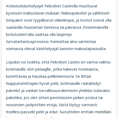
Kotiutuskäsittelyajat Felicebet Casinolla muuttuvat
kyseisen maksutavan mukaan. Maksupalvelut ja sähköiset
lompakot ovat tyypillisesti vikkelimpiä, ja nostot voivat olla
saatavilla muutaman tunnissa tai päivässä. Ensimmäisellä
kotiutuskerralla saattaa olla laajempi
turvatarkastusprosessi. Kannattaa aina varmistaa
voimassa olevat käsittelyajat kasinon maksutapasivulta.
Lopuksi voi todeta, että Felicebet Casino on varma valinta
kotimaisille slot-pelaajille, jotka hakevat moninaista,
luotettavaa ja hauskaa pelikokemusta. Se liittää
huipputoimittajien hyvät pelit, kotimaisille räätälöidyt
palvelut ja vankan turvallisuusrakenteen yhdeksi sulavaksi
paketiksi. Jos olet sitten perinteisten pelien ystävä tai
nousevien jackpottien etsijä, tästä löytyy varmasti
itsellesi passelit pelit ja edut. Suosittelen erittäin mielelläni