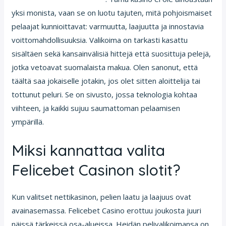
yksi monista, vaan se on luotu tajuten, mitä pohjoismaiset
pelaajat kunnioittavat: varmuutta, laajuutta ja innostavia
voittomahdollisuuksia. Valikoima on tarkasti kasattu
sisältäen sekä kansainvälisiä hittejä että suosittuja pelejä,
jotka vetoavat suomalaista makua. Olen sanonut, että
täältä saa jokaiselle jotakin, jos olet sitten aloittelija tai
tottunut peluri. Se on sivusto, jossa teknologia kohtaa
viihteen, ja kaikki sujuu saumattoman pelaamisen
ympärillä.
Miksi kannattaa valita
Felicebet Casinon slotit?
Kun valitset nettikasinon, pelien laatu ja laajuus ovat
avainasemassa. Felicebet Casino erottuu joukosta juuri
näissä tärkeissä osa-alueissa. Heidän pelivalikoimansa on