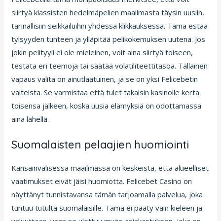
siirtyä klassisten hedelmäpelien maailmasta täysin uusiin,
tarinallisiin seikkailuihin yhdessä klikkauksessa. Tämä estää
tylsyyden tunteen ja ylläpitää pelikokemuksen uutena. Jos
jokin pelityyli ei ole mieleinen, voit aina siirtyä toiseen,
testata eri teemoja tai säätää volatiliteettitasoa. Tällainen
vapaus valita on ainutlaatuinen, ja se on yksi Felicebetin
valteista. Se varmistaa että tulet takaisin kasinolle kerta
toisensa jälkeen, koska uusia elämyksiä on odottamassa
aina lähellä.
Suomalaisten pelaajien huomiointi
Kansainvälisessä maailmassa on keskeistä, että alueelliset
vaatimukset eivät jäisi huomiotta. Felicebet Casino on
näyttänyt tunnistavansa tämän tarjoamalla palvelua, joka
tuntuu tutulta suomalaisille. Tämä ei pääty vain kieleen ja
valuuttaan, vaan se ulottuu myös asiakastukeen, joka on