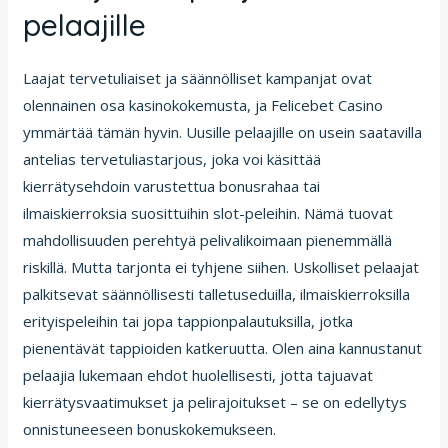
pelaajille
Laajat tervetuliaiset ja säännölliset kampanjat ovat
olennainen osa kasinokokemusta, ja Felicebet Casino
ymmärtää tämän hyvin. Uusille pelaajille on usein saatavilla
antelias tervetuliastarjous, joka voi käsittää
kierrätysehdoin varustettua bonusrahaa tai
ilmaiskierroksia suosittuihin slot-peleihin. Nämä tuovat
mahdollisuuden perehtyä pelivalikoimaan pienemmällä
riskillä. Mutta tarjonta ei tyhjene siihen. Uskolliset pelaajat
palkitsevat säännöllisesti talletuseduilla, ilmaiskierroksilla
erityispeleihin tai jopa tappionpalautuksilla, jotka
pienentävät tappioiden katkeruutta. Olen aina kannustanut
pelaajia lukemaan ehdot huolellisesti, jotta tajuavat
kierrätysvaatimukset ja pelirajoitukset – se on edellytys
onnistuneeseen bonuskokemukseen.