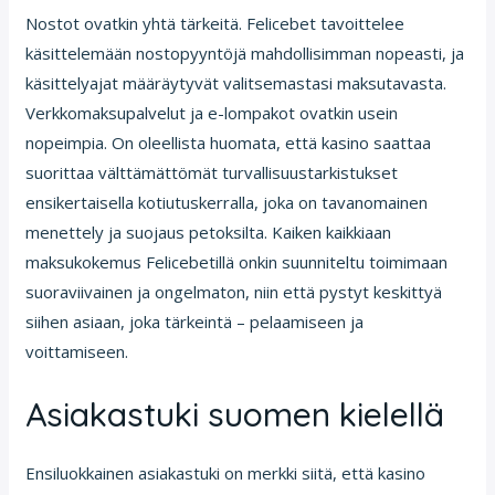
Nostot ovatkin yhtä tärkeitä. Felicebet tavoittelee
käsittelemään nostopyyntöjä mahdollisimman nopeasti, ja
käsittelyajat määräytyvät valitsemastasi maksutavasta.
Verkkomaksupalvelut ja e-lompakot ovatkin usein
nopeimpia. On oleellista huomata, että kasino saattaa
suorittaa välttämättömät turvallisuustarkistukset
ensikertaisella kotiutuskerralla, joka on tavanomainen
menettely ja suojaus petoksilta. Kaiken kaikkiaan
maksukokemus Felicebetillä onkin suunniteltu toimimaan
suoraviivainen ja ongelmaton, niin että pystyt keskittyä
siihen asiaan, joka tärkeintä – pelaamiseen ja
voittamiseen.
Asiakastuki suomen kielellä
Ensiluokkainen asiakastuki on merkki siitä, että kasino