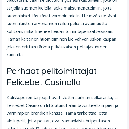
tarjolla suomen kielellä, sekä maksumenetelmiin, joita
suomalaiset käyttävät varmoin mielin. He myös tietävät
suomalaisten arvonannon reilua peliä ja avoimuutta
kohtaan, mikä ilmenee heidän toimintaperiaatteissaan.
Tämän kaltainen huomioiminen luo vahvan uskon kaupan,
joka on erittäin tärkeä pitkäaikaisen pelaajasuhteen
kannalta.
Parhaat pelitoimittajat
Felicebet Casinolla
Kolikkopelien tarjoajat ovat slottimaailman selkäranka, ja
Felicebet Casino on liittoutunut alan tavoitteellisimpien ja
varmimpien brändien kanssa. Tämä tarkoittaa, että
slottipelit, joita pelaat, ovat samanlaisia huipputason
edustavia pelejä, joita näet maailman arvostetuimmista