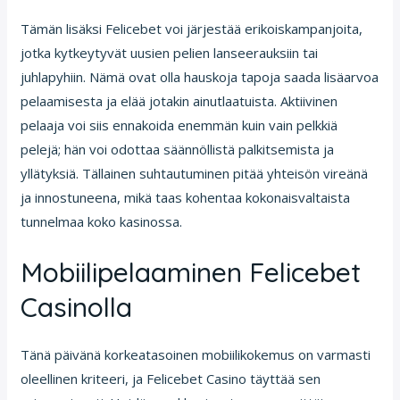
Tämän lisäksi Felicebet voi järjestää erikoiskampanjoita,
jotka kytkeytyvät uusien pelien lanseerauksiin tai
juhlapyhiin. Nämä ovat olla hauskoja tapoja saada lisäarvoa
pelaamisesta ja elää jotakin ainutlaatuista. Aktiivinen
pelaaja voi siis ennakoida enemmän kuin vain pelkkiä
pelejä; hän voi odottaa säännöllistä palkitsemista ja
yllätyksiä. Tällainen suhtautuminen pitää yhteisön vireänä
ja innostuneena, mikä taas kohentaa kokonaisvaltaista
tunnelmaa koko kasinossa.
Mobiilipelaaminen Felicebet
Casinolla
Tänä päivänä korkeatasoinen mobiilikokemus on varmasti
oleellinen kriteeri, ja Felicebet Casino täyttää sen