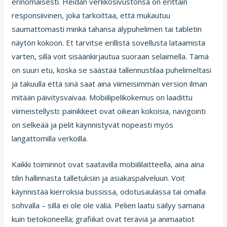
erinomaisesti. Heidän verkkosivustonsa on erittäin
responsiivinen, joka tarkoittaa, että mukautuu
saumattomasti minkä tahansa älypuhelimen tai tabletin
näytön kokoon. Et tarvitse erillistä sovellusta lataamista
varten, sillä voit sisäänkirjautua suoraan selaimella. Tämä
on suuri etu, koska se säästää tallennustilaa puhelimeltasi
ja takuulla että sinä saat aina viimeisimmän version ilman
mitään päivitysvaivaa. Mobiilipelikokemus on laadittu
viimeistellysti: painikkeet ovat oikean kokoisia, navigointi
on selkeää ja pelit käynnistyvät nopeasti myös
langattomilla verkoilla.
Kaikki toiminnot ovat saatavilla mobiililaitteella, aina aina
tilin hallinnasta talletuksiin ja asiakaspalveluun. Voit
käynnistää kierroksia bussissa, odotusaulassa tai omalla
sohvalla – sillä ei ole ole väliä. Pelien laatu säilyy samana
kuin tietokoneella; grafiikat ovat teräviä ja animaatiot