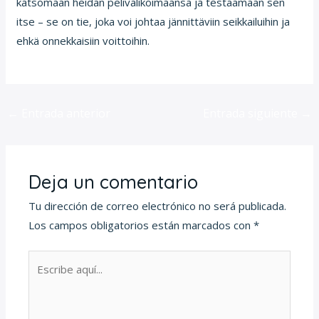
katsomaan heidän pelivalikoimaansa ja testaamaan sen
itse – se on tie, joka voi johtaa jännittäviin seikkailuihin ja
ehkä onnekkaisiin voittoihin.
←
Entrada anterior
Entrada siguiente
→
Deja un comentario
Tu dirección de correo electrónico no será publicada.
Los campos obligatorios están marcados con
*
Escribe
aquí...