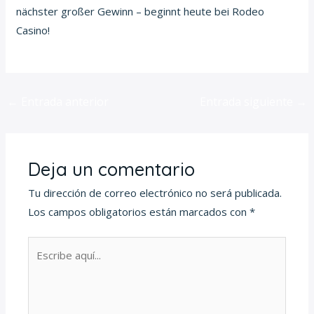
nächster großer Gewinn – beginnt heute bei Rodeo
Casino!
←
Entrada anterior
Entrada siguiente
→
Deja un comentario
Tu dirección de correo electrónico no será publicada.
Los campos obligatorios están marcados con
*
Escribe
aquí...