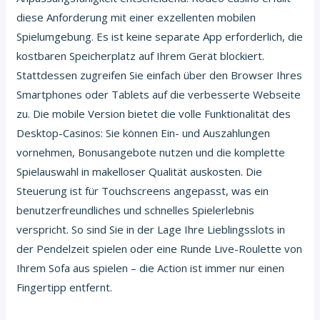
diese Anforderung mit einer exzellenten mobilen
Spielumgebung. Es ist keine separate App erforderlich, die
kostbaren Speicherplatz auf Ihrem Gerät blockiert.
Stattdessen zugreifen Sie einfach über den Browser Ihres
Smartphones oder Tablets auf die verbesserte Webseite
zu. Die mobile Version bietet die volle Funktionalität des
Desktop-Casinos: Sie können Ein- und Auszahlungen
vornehmen, Bonusangebote nutzen und die komplette
Spielauswahl in makelloser Qualität auskosten. Die
Steuerung ist für Touchscreens angepasst, was ein
benutzerfreundliches und schnelles Spielerlebnis
verspricht. So sind Sie in der Lage Ihre Lieblingsslots in
der Pendelzeit spielen oder eine Runde Live-Roulette von
Ihrem Sofa aus spielen – die Action ist immer nur einen
Fingertipp entfernt.