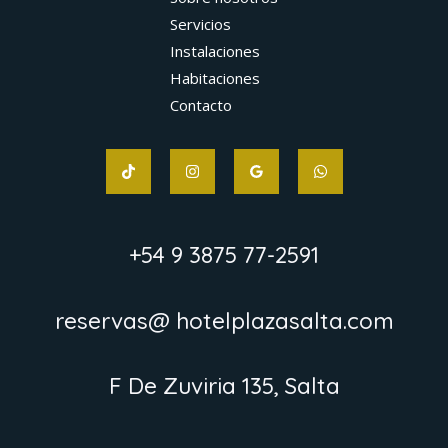
Servicios
Instalaciones
Habitaciones
Contacto
+54 9 3875 77-2591
reservas@ hotelplazasalta.com
F De Zuviria 135, Salta