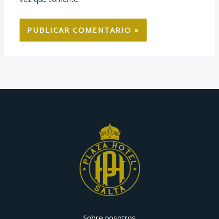
Sobre nosotros