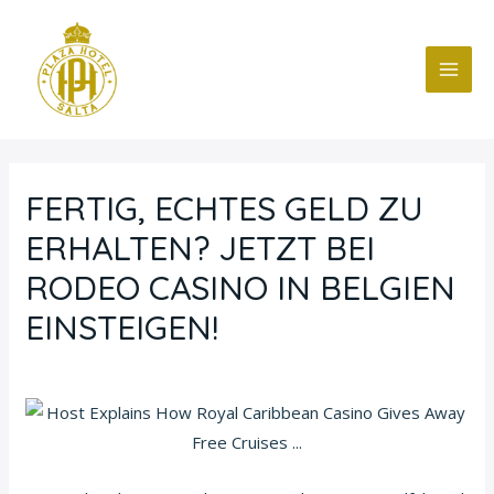
Ir
Navegación
MAI
al
de
ME
contenido
entradas
FERTIG, ECHTES GELD ZU
ERHALTEN? JETZT BEI
RODEO CASINO IN BELGIEN
EINSTEIGEN!
Deja un comentario
/
Blog
/ Por
fcc