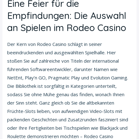
Eine Feier für die
Empfindungen: Die Auswahl
an Spielen im Rodeo Casino
Der Kern von Rodeo Casino schlägt in seiner
beeindruckenden und ausgewählten Spielhalle. Hier
stoßen Sie auf zahlreiche von Titeln der international
führenden Softwareentwickler, darunter Namen wie
NetEnt, Play’n GO, Pragmatic Play und Evolution Gaming.
Die Bibliothek ist sorgfältig in Kategorien unterteilt,
sodass Sie ohne Mühe genau das finden, wonach Ihnen
der Sinn steht. Ganz gleich ob Sie die altbekannten
Früchte-Slots lieben, von aufwendigen Video-Slots mit
packenden Geschichten und Zusatzrunden fasziniert sind
oder Ihre Fertigkeiten bei Tischspielen wie Blackjack und
Roulette demonstrieren möchten – Rodeo Casino