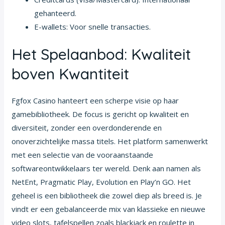
gehanteerd.
E-wallets: Voor snelle transacties.
Het Spelaanbod: Kwaliteit
boven Kwantiteit
Fgfox Casino hanteert een scherpe visie op haar
gamebibliotheek. De focus is gericht op kwaliteit en
diversiteit, zonder een overdonderende en
onoverzichtelijke massa titels. Het platform samenwerkt
met een selectie van de vooraanstaande
softwareontwikkelaars ter wereld. Denk aan namen als
NetEnt, Pragmatic Play, Evolution en Play’n GO. Het
geheel is een bibliotheek die zowel diep als breed is. Je
vindt er een gebalanceerde mix van klassieke en nieuwe
video slots, tafelspellen zoals blackjack en roulette in