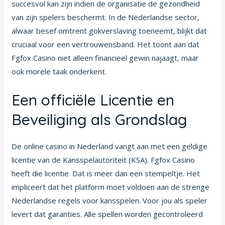
succesvol kan zijn indien de organisatie de gezondheid
van zijn spelers beschermt. In de Nederlandse sector,
alwaar besef omtrent gokverslaving toeneemt, blijkt dat
cruciaal voor een vertrouwensband. Het toont aan dat
Fgfox Casino niet alleen financieel gewin najaagt, maar
ook morele taak onderkent.
Een officiële Licentie en
Beveiliging als Grondslag
De online casino in Nederland vangt aan met een geldige
licentie van de Kansspelautoriteit (KSA). Fgfox Casino
heeft die licentie. Dat is meer dan een stempeltje. Het
impliceert dat het platform moet voldoen aan de strenge
Nederlandse regels voor kansspelen. Voor jou als speler
levert dat garanties. Alle spellen worden gecontroleerd