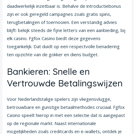
daadwerkelijk inzetbaar is. Behalve de introductiebonus
zijn er ook geregeld campagnes zoals gratis spins,
terugbetalingen of toernooien. Een verstandig advies
blijft: bekijk steeds de fijne letters van een aanbieding, bij
elk casino. Fgfox Casino biedt deze gegevens
toegankelijk. Dat duidt op een respectvolle benadering
ten opzichte van de gokker en diens budget.
Bankieren: Snelle en
Vertrouwde Betalingswijzen
Voor Nederlandstalige spelers zijn vliegensvlugge,
betrouwbare en gunstige betaalmethodes cruciaal. Fgfox
Casino speelt hierop in met een selectie dat is aangepast
op de regionale markt. Naast internationale
mogelijkheden zoals creditcards en e-wallets, ontdek je