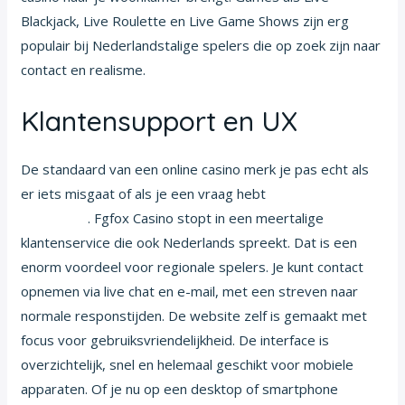
Blackjack, Live Roulette en Live Game Shows zijn erg
populair bij Nederlandstalige spelers die op zoek zijn naar
contact en realisme.
Klantensupport en UX
De standaard van een online casino merk je pas echt als
er iets misgaat of als je een vraag hebt
https://casino-
fgfox.com/
. Fgfox Casino stopt in een meertalige
klantenservice die ook Nederlands spreekt. Dat is een
enorm voordeel voor regionale spelers. Je kunt contact
opnemen via live chat en e-mail, met een streven naar
normale responstijden. De website zelf is gemaakt met
focus voor gebruiksvriendelijkheid. De interface is
overzichtelijk, snel en helemaal geschikt voor mobiele
apparaten. Of je nu op een desktop of smartphone