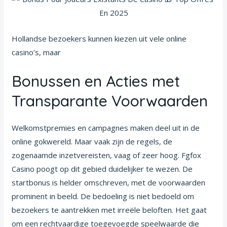
Hollandse bezoekers kunnen kiezen uit vele online
casino’s, maar
Bonussen en Acties met
Transparante Voorwaarden
Welkomstpremies en campagnes maken deel uit in de
online gokwereld. Maar vaak zijn de regels, de
zogenaamde inzetvereisten, vaag of zeer hoog. Fgfox
Casino poogt op dit gebied duidelijker te wezen. De
startbonus is helder omschreven, met de voorwaarden
prominent in beeld. De bedoeling is niet bedoeld om
bezoekers te aantrekken met irreële beloften. Het gaat
om een rechtvaardige toegevoegde speelwaarde die