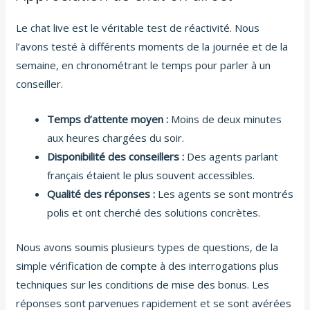
Le chat live est le véritable test de réactivité. Nous
l’avons testé à différents moments de la journée et de la
semaine, en chronométrant le temps pour parler à un
conseiller.
Temps d’attente moyen :
Moins de deux minutes
aux heures chargées du soir.
Disponibilité des conseillers :
Des agents parlant
français étaient le plus souvent accessibles.
Qualité des réponses :
Les agents se sont montrés
polis et ont cherché des solutions concrètes.
Nous avons soumis plusieurs types de questions, de la
simple vérification de compte à des interrogations plus
techniques sur les conditions de mise des bonus. Les
réponses sont parvenues rapidement et se sont avérées