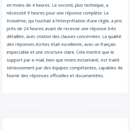
en moins de 4 heures. Le second, plus technique, a
nécessité 9 heures pour une réponse complète. Le
troisième, qui touchait à l’interprétation d’une règle, a pris
près de 24 heures avant de recevoir une réponse très
détaillée, avec citation des clauses concernées. La qualité
des réponses écrites était excellente, avec un français
impeccable et une structure claire. Cela montre que le
support par e-mail, bien que moins instantané, est traité
sérieusement par des équipes compétentes, capables de
fournir des réponses officielles et documentées.
←
Entrada anterior
Entrada siguiente
→