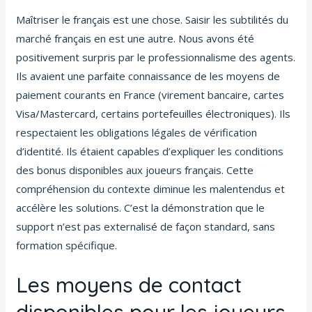
Maîtriser le français est une chose. Saisir les subtilités du
marché français en est une autre. Nous avons été
positivement surpris par le professionnalisme des agents.
Ils avaient une parfaite connaissance de les moyens de
paiement courants en France (virement bancaire, cartes
Visa/Mastercard, certains portefeuilles électroniques). Ils
respectaient les obligations légales de vérification
d’identité. Ils étaient capables d’expliquer les conditions
des bonus disponibles aux joueurs français. Cette
compréhension du contexte diminue les malentendus et
accélère les solutions. C’est la démonstration que le
support n’est pas externalisé de façon standard, sans
formation spécifique.
Les moyens de contact