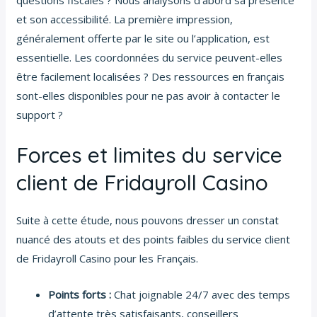
et son accessibilité. La première impression,
généralement offerte par le site ou l’application, est
essentielle. Les coordonnées du service peuvent-elles
être facilement localisées ? Des ressources en français
sont-elles disponibles pour ne pas avoir à contacter le
support ?
Forces et limites du service
client de Fridayroll Casino
Suite à cette étude, nous pouvons dresser un constat
nuancé des atouts et des points faibles du service client
de Fridayroll Casino pour les Français.
Points forts :
Chat joignable 24/7 avec des temps
d’attente très satisfaisants, conseillers