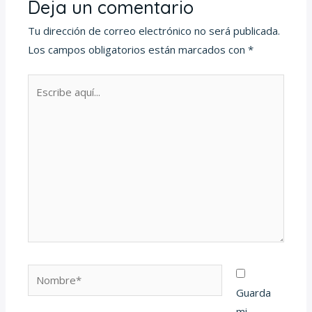
Deja un comentario
Tu dirección de correo electrónico no será publicada.
Los campos obligatorios están marcados con
*
Escribe
aquí...
Nombre*
Guarda
mi