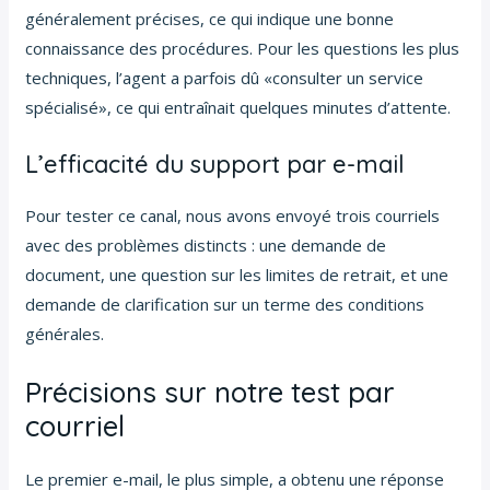
généralement précises, ce qui indique une bonne
connaissance des procédures. Pour les questions les plus
techniques, l’agent a parfois dû «consulter un service
spécialisé», ce qui entraînait quelques minutes d’attente.
L’efficacité du support par e-mail
Pour tester ce canal, nous avons envoyé trois courriels
avec des problèmes distincts : une demande de
document, une question sur les limites de retrait, et une
demande de clarification sur un terme des conditions
générales.
Précisions sur notre test par
courriel
Le premier e-mail, le plus simple, a obtenu une réponse