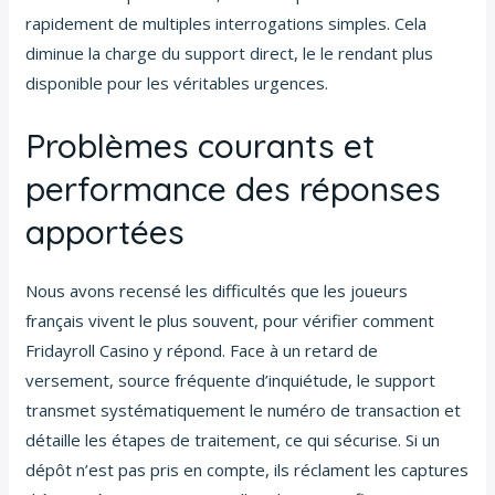
rapidement de multiples interrogations simples. Cela
diminue la charge du support direct, le le rendant plus
disponible pour les véritables urgences.
Problèmes courants et
performance des réponses
apportées
Nous avons recensé les difficultés que les joueurs
français vivent le plus souvent, pour vérifier comment
Fridayroll Casino y répond. Face à un retard de
versement, source fréquente d’inquiétude, le support
transmet systématiquement le numéro de transaction et
détaille les étapes de traitement, ce qui sécurise. Si un
dépôt n’est pas pris en compte, ils réclament les captures