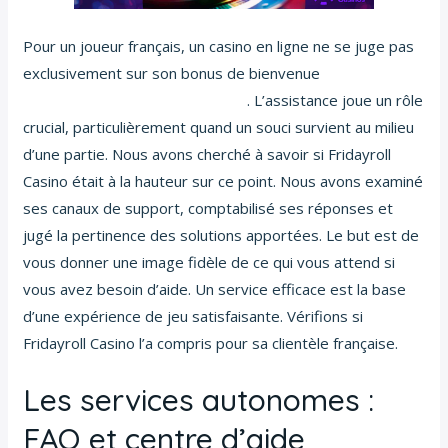
Pour un joueur français, un casino en ligne ne se juge pas
exclusivement sur son bonus de bienvenue
https://fridayrollcasinoo.eu/fr-fr/
. L’assistance joue un rôle
crucial, particulièrement quand un souci survient au milieu
d’une partie. Nous avons cherché à savoir si Fridayroll
Casino était à la hauteur sur ce point. Nous avons examiné
ses canaux de support, comptabilisé ses réponses et
jugé la pertinence des solutions apportées. Le but est de
vous donner une image fidèle de ce qui vous attend si
vous avez besoin d’aide. Un service efficace est la base
d’une expérience de jeu satisfaisante. Vérifions si
Fridayroll Casino l’a compris pour sa clientèle française.
Les services autonomes :
FAQ et centre d’aide