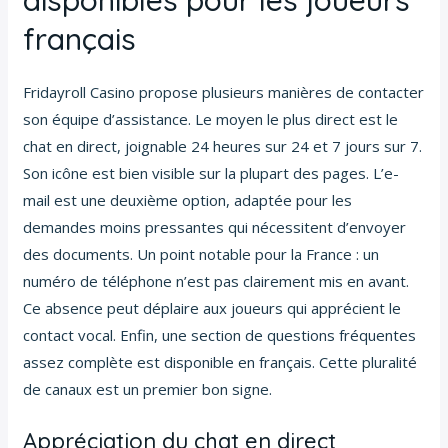
disponibles pour les joueurs
français
Fridayroll Casino propose plusieurs manières de contacter
son équipe d’assistance. Le moyen le plus direct est le
chat en direct, joignable 24 heures sur 24 et 7 jours sur 7.
Son icône est bien visible sur la plupart des pages. L’e-
mail est une deuxième option, adaptée pour les
demandes moins pressantes qui nécessitent d’envoyer
des documents. Un point notable pour la France : un
numéro de téléphone n’est pas clairement mis en avant.
Ce absence peut déplaire aux joueurs qui apprécient le
contact vocal. Enfin, une section de questions fréquentes
assez complète est disponible en français. Cette pluralité
de canaux est un premier bon signe.
Appréciation du chat en direct