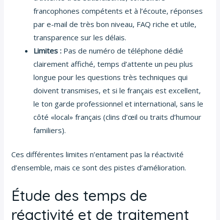
francophones compétents et à l’écoute, réponses
par e-mail de très bon niveau, FAQ riche et utile,
transparence sur les délais.
Limites :
Pas de numéro de téléphone dédié
clairement affiché, temps d’attente un peu plus
longue pour les questions très techniques qui
doivent transmises, et si le français est excellent,
le ton garde professionnel et international, sans le
côté «local» français (clins d’œil ou traits d’humour
familiers).
Ces différentes limites n’entament pas la réactivité
d’ensemble, mais ce sont des pistes d’amélioration.
Étude des temps de
réactivité et de traitement