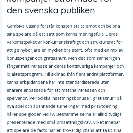
den svenska publiken
Gambiva Casino förstår konsten att ta emot och belöna
sina spelare på ett sätt som känns meningsfullt. Deras
välkomstpaket är konkurrenskraftigt och strukturerat för
att ge nybörjare en mycket bra start, ofta med en mix av
bonuspengar och gratissnurr. Men det som sannerligen
fångar mitt intresse är deras kontinuerliga kampanjer och
lojalitetsprogram. Till skillnad från flera andra plattformar,
känns erbjudandena här inte standardiserade utan
snarare anpassade för att matcha intressen och
spelvanor. Periodiska insättningsbonusar, gratissnurr på
nya spel och spännande turneringar med prisutdelning
håller spelglöden vid liv. Bestämmelserna är alltid tydligt
presenterade med små omsättningskrav, vilket innebär
att spelare de facto har en trovärdig chans att ta ut sina