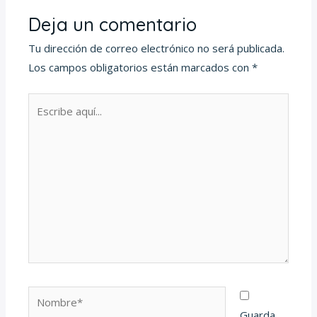
Deja un comentario
Tu dirección de correo electrónico no será publicada.
Los campos obligatorios están marcados con
*
Escribe
aquí...
Nombre*
Guarda