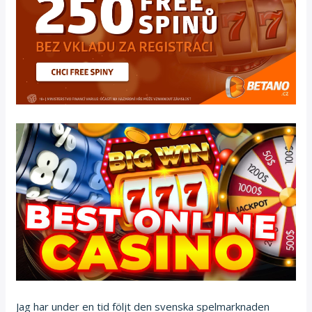
Jag har under en tid följt den svenska spelmarknaden