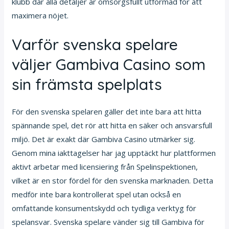
klubb där alla detaljer är omsorgsfullt utformad för att
maximera nöjet.
Varför svenska spelare
väljer Gambiva Casino som
sin främsta spelplats
För den svenska spelaren gäller det inte bara att hitta
spännande spel, det rör att hitta en säker och ansvarsfull
miljö. Det är exakt där Gambiva Casino utmärker sig.
Genom mina iakttagelser har jag upptäckt hur plattformen
aktivt arbetar med licensiering från Spelinspektionen,
vilket är en stor fördel för den svenska marknaden. Detta
medför inte bara kontrollerat spel utan också en
omfattande konsumentskydd och tydliga verktyg för
spelansvar. Svenska spelare vänder sig till Gambiva för