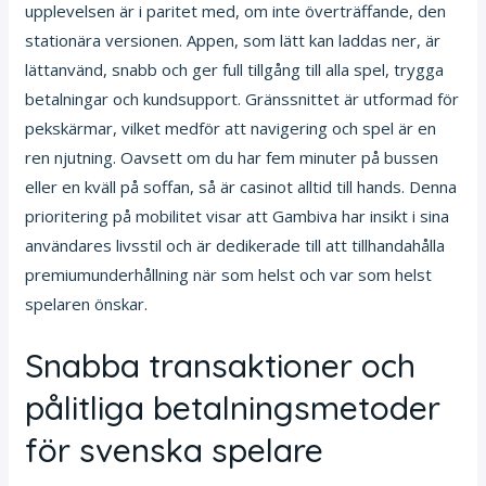
upplevelsen är i paritet med, om inte överträffande, den
stationära versionen. Appen, som lätt kan laddas ner, är
lättanvänd, snabb och ger full tillgång till alla spel, trygga
betalningar och kundsupport. Gränssnittet är utformad för
pekskärmar, vilket medför att navigering och spel är en
ren njutning. Oavsett om du har fem minuter på bussen
eller en kväll på soffan, så är casinot alltid till hands. Denna
prioritering på mobilitet visar att Gambiva har insikt i sina
användares livsstil och är dedikerade till att tillhandahålla
premiumunderhållning när som helst och var som helst
spelaren önskar.
Snabba transaktioner och
pålitliga betalningsmetoder
för svenska spelare