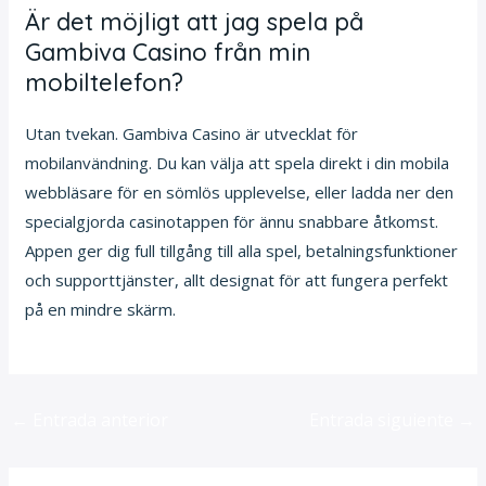
Är det möjligt att jag spela på
Gambiva Casino från min
mobiltelefon?
Utan tvekan. Gambiva Casino är utvecklat för
mobilanvändning. Du kan välja att spela direkt i din mobila
webbläsare för en sömlös upplevelse, eller ladda ner den
specialgjorda casinotappen för ännu snabbare åtkomst.
Appen ger dig full tillgång till alla spel, betalningsfunktioner
och supporttjänster, allt designat för att fungera perfekt
på en mindre skärm.
←
Entrada anterior
Entrada siguiente
→