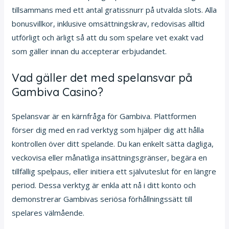
tillsammans med ett antal gratissnurr på utvalda slots. Alla
bonusvillkor, inklusive omsättningskrav, redovisas alltid
utförligt och ärligt så att du som spelare vet exakt vad
som gäller innan du accepterar erbjudandet.
Vad gäller det med spelansvar på
Gambiva Casino?
Spelansvar är en kärnfråga för Gambiva. Plattformen
förser dig med en rad verktyg som hjälper dig att hålla
kontrollen över ditt spelande. Du kan enkelt sätta dagliga,
veckovisa eller månatliga insättningsgränser, begära en
tillfällig spelpaus, eller initiera ett självuteslut för en längre
period. Dessa verktyg är enkla att nå i ditt konto och
demonstrerar Gambivas seriösa förhållningssätt till
spelares välmående.