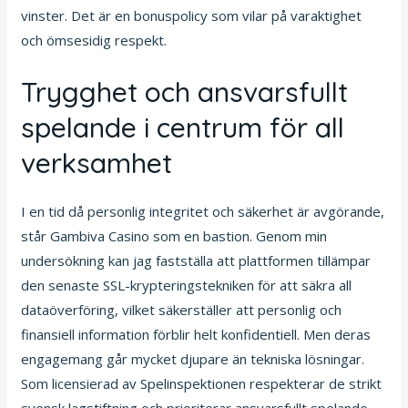
vinster. Det är en bonuspolicy som vilar på varaktighet
och ömsesidig respekt.
Trygghet och ansvarsfullt
spelande i centrum för all
verksamhet
I en tid då personlig integritet och säkerhet är avgörande,
står Gambiva Casino som en bastion. Genom min
undersökning kan jag fastställa att plattformen tillämpar
den senaste SSL-krypteringstekniken för att säkra all
dataöverföring, vilket säkerställer att personlig och
finansiell information förblir helt konfidentiell. Men deras
engagemang går mycket djupare än tekniska lösningar.
Som licensierad av Spelinspektionen respekterar de strikt
svensk lagstiftning och prioriterar ansvarsfullt spelande