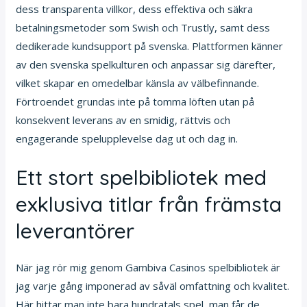
dess transparenta villkor, dess effektiva och säkra
betalningsmetoder som Swish och Trustly, samt dess
dedikerade kundsupport på svenska. Plattformen känner
av den svenska spelkulturen och anpassar sig därefter,
vilket skapar en omedelbar känsla av välbefinnande.
Förtroendet grundas inte på tomma löften utan på
konsekvent leverans av en smidig, rättvis och
engagerande spelupplevelse dag ut och dag in.
Ett stort spelbibliotek med
exklusiva titlar från främsta
leverantörer
När jag rör mig genom Gambiva Casinos spelbibliotek är
jag varje gång imponerad av såväl omfattning och kvalitet.
Här hittar man inte bara hundratals spel, man får de