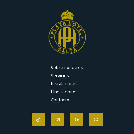
Sobre nosotros
Servicios
Instalaciones
Habitaciones
Contacto