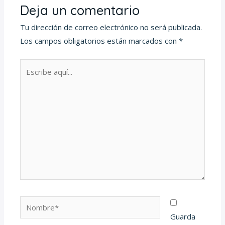
Deja un comentario
Tu dirección de correo electrónico no será publicada.
Los campos obligatorios están marcados con
*
Escribe
aquí...
Nombre*
Guarda