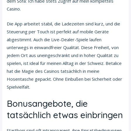
dem Sofa: Ich habe stets Zugriff auf mein komplettes
Casino.
Die App arbeitet stabil, die Ladezeiten sind kurz, und die
Steuerung per Touch ist perfekt auf mobile Geräte
abgestimmt. Auch die Live-Dealer-Spiele laufen
unterwegs in einwandfreier Qualität. Diese Freiheit, von
jedem Ort aus uneingeschränkt und in hoher Qualität zu
spielen, ist ideal für meinen Alltag in der Schweiz. Betalice
hat die Magie des Casinos tatsächlich in meine
Hosentasche gepackt. Ohne Einbußen bei Sicherheit oder
Spielvielfalt.
Bonusangebote, die
tatsächlich etwas einbringen
Startboni sind oft intransparent, ihre Einsatzbedingungen