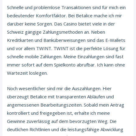
Schnelle und problemlose Transaktionen sind für mich ein
bedeutender Komfortfaktor. Bei Betalice mache ich mir
darüber keine Sorgen. Das Casino bietet viele in der
Schweiz gängige Zahlungsmethoden an. Neben
Kreditkarten und Banküberweisungen sind das E-Wallets
und vor allem TWINT. TWINT ist die perfekte Lösung für
schnelle mobile Zahlungen. Meine Einzahlungen sind fast
immer sofort auf dem Spielkonto abrufbar. Ich kann ohne
Wartezeit loslegen.
Noch wesentlicher sind mir die Auszahlungen. Hier
überzeugt Betalice mit transparenten Abläufen und
angemessenen Bearbeitungszeiten. Sobald mein Antrag
kontrolliert und freigegeben ist, erhalte ich meine
Gewinne zuverlässig auf dem bevorzugten Weg. Die
deutlichen Richtlinien und die leistungsfähige Abwicklung