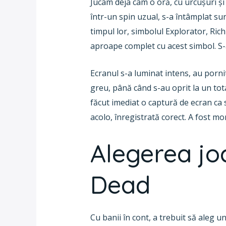
Jucam deja cam o oră, cu urcușuri și
într-un spin uzual, s-a întâmplat sur
timpul lor, simbolul Explorator, Rich
aproape complet cu acest simbol. S-
Ecranul s-a luminat intens, au porni
greu, până când s-au oprit la un tota
făcut imediat o captură de ecran ca 
acolo, înregistrată corect. A fost m
Alegerea jo
Dead
Cu banii în cont, a trebuit să aleg un