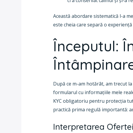
ci a conservat calmul și și-a r
Această abordare sistematică l-a me
este cheia care separă o experiență 
Începutul: Î
Întâmpinar
După ce m-am hotărât, am trecut la 
formularul cu informațiile mele real
KYC obligatoriu pentru protecția tut
practică prima regulă importantă: a
Interpretarea Ofertei