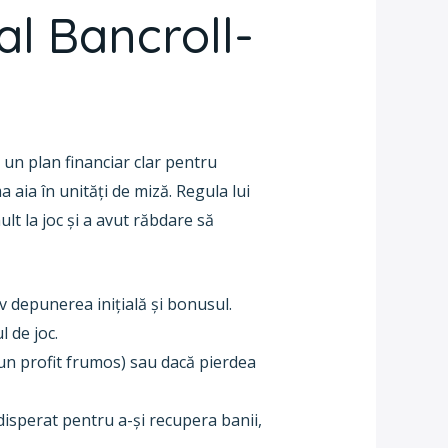
l Bancroll-
t un plan financiar clar pentru
 aia în unități de miză. Regula lui
lt la joc și a avut răbdare să
v depunerea inițială și bonusul.
l de joc.
(un profit frumos) sau dacă pierdea
disperat pentru a-și recupera banii,