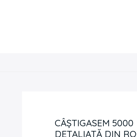
Ir
Navegación
al
de
contenido
entradas
Sobre n
CÂȘTIGASEM 5000 
DETALIATĂ DIN R