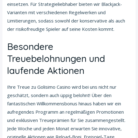
einsetzen. Für Strategieliebhaber bieten wir Blackjack-
Varianten mit verschiedenen Regelwerken und
Limitierungen, sodass sowohl der konservative als auch
der risikofreudige Spieler auf seine Kosten kommt.
Besondere
Treuebelohnungen und
laufende Aktionen
Ihre Treue zu Golisimo Casino wird bei uns nicht nur
geschätzt, sondern auch üppig belohnt! Über den
fantastischen Willkommensbonus hinaus haben wir ein
aufregendes Programm an regelmäßigen Promotionen
und exklusiven Treueprämien für Sie zusammengestellt.
Jede Woche und jeden Monat erwarten Sie innovative,
originelle Aktionen wie Reload-Boni, Freispiel-Tage,