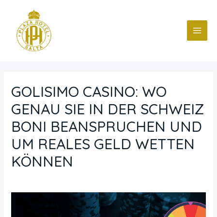
Ir
Navegación
MAI
al
de
ME
contenido
entradas
GOLISIMO CASINO: WO
GENAU SIE IN DER SCHWEIZ
BONI BEANSPRUCHEN UND
UM REALES GELD WETTEN
KÖNNEN
Deja un comentario
/
Blog
/ Por
fcc