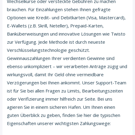
Wechselkurse oder versteckte Gebühren zu machen
brauchen. Für Einzahlungen stehen Ihnen gefragte
Optionen wie Kredit- und Debitkarten (Visa, Mastercard),
E-Wallets (z.B. Skrill, Neteller), Prepaid-Karten,
Banküberweisungen und innovative Lösungen wie Twisto
zur Verfügung. Jede Methode ist durch neueste
Verschlüsselungstechnologie geschützt.
Gewinnauszahlungen Ihrer verdienten Gewinne sind
ebenso unkompliziert – wir verarbeiten Anträge zügig und
wirkungsvoll, damit Ihr Geld ohne vermeidbare
Verzögerungen bei Ihnen ankommt. Unser Support-Team
ist für Sie bei allen Fragen zu Limits, Bearbeitungszeiten
oder Verifizierung immer hilfreich zur Seite. Bei uns
agieren Sie in einem sicheren Hafen. Um Ihnen einen
guten Überblick zu geben, finden Sie hier die typischen
Eigenschaften unserer wichtigsten Zahlungswege: