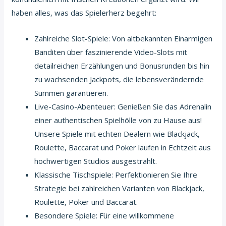
haben alles, was das Spielerherz begehrt:
Zahlreiche Slot-Spiele: Von altbekannten Einarmigen
Banditen über faszinierende Video-Slots mit
detailreichen Erzählungen und Bonusrunden bis hin
zu wachsenden Jackpots, die lebensverändernde
Summen garantieren.
Live-Casino-Abenteuer: Genießen Sie das Adrenalin
einer authentischen Spielhölle von zu Hause aus!
Unsere Spiele mit echten Dealern wie Blackjack,
Roulette, Baccarat und Poker laufen in Echtzeit aus
hochwertigen Studios ausgestrahlt.
Klassische Tischspiele: Perfektionieren Sie Ihre
Strategie bei zahlreichen Varianten von Blackjack,
Roulette, Poker und Baccarat.
Besondere Spiele: Für eine willkommene