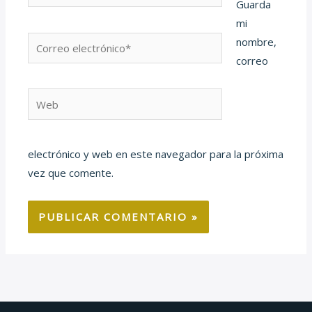
Guarda
mi
Correo
nombre,
electrónico*
correo
Web
electrónico y web en este navegador para la próxima
vez que comente.