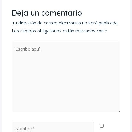
Deja un comentario
Tu dirección de correo electrónico no será publicada.
Los campos obligatorios están marcados con
*
Escribe
aquí...
Nombre*