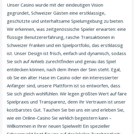
Unser Casino wurde mit der eindeutigen Vision
gegründet, Schweizer Gästen eine erstklassige,
geschützte und unterhaltsame Spielumgebung zu bieten.
Wir erkennen, was zeitgenössische Spieler erwarten: eine
flüssige Benutzererfahrung, rasche Transaktionen in
Schweizer Franken und ein Spielportfolio, das erstklassig
ist. Unser Design ist frisch, einfach und dynamisch, sodass
Sie sich auf Anhieb zurechtfinden und genau das Spiel
entdecken können, nach dem Ihnen der Sinn steht. Egal,
ob Sie ein alter Hase im Casino oder ein interessierter
Anfänger sind, unsere Plattform ist so entworfen, dass
Sie sich gleich wohlfühlen. Wir legen größten Wert auf faire
Spielpraxis und Transparenz, denn Ihr Vertrauen ist unser
kostbarstes Gut. Tauchen Sie bei uns ein und erleben Sie,
wie ein Online-Casino Sie wirklich begeistern kann –
Willkommen in Ihrer neuen Spielwelt! Ein spezieller