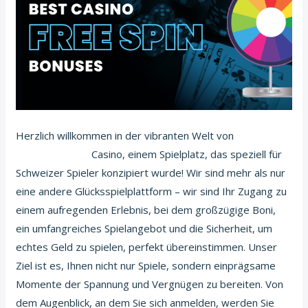
Herzlich willkommen in der vibranten Welt von
Golisimo
Casino Livechat
Casino, einem Spielplatz, das speziell für
Schweizer Spieler konzipiert wurde! Wir sind mehr als nur
eine andere Glücksspielplattform – wir sind Ihr Zugang zu
einem aufregenden Erlebnis, bei dem großzügige Boni,
ein umfangreiches Spielangebot und die Sicherheit, um
echtes Geld zu spielen, perfekt übereinstimmen. Unser
Ziel ist es, Ihnen nicht nur Spiele, sondern einprägsame
Momente der Spannung und Vergnügen zu bereiten. Von
dem Augenblick, an dem Sie sich anmelden, werden Sie