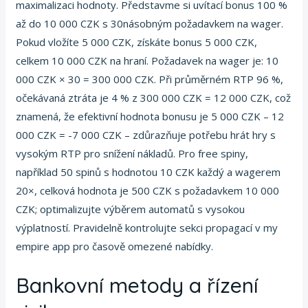
maximalizaci hodnoty. Představme si uvítací bonus 100 %
až do 10 000 CZK s 30násobným požadavkem na wager.
Pokud vložíte 5 000 CZK, získáte bonus 5 000 CZK,
celkem 10 000 CZK na hraní. Požadavek na wager je: 10
000 CZK × 30 = 300 000 CZK. Při průměrném RTP 96 %,
očekávaná ztráta je 4 % z 300 000 CZK = 12 000 CZK, což
znamená, že efektivní hodnota bonusu je 5 000 CZK – 12
000 CZK = -7 000 CZK – zdůrazňuje potřebu hrát hry s
vysokým RTP pro snížení nákladů. Pro free spiny,
například 50 spinů s hodnotou 10 CZK každý a wagerem
20×, celková hodnota je 500 CZK s požadavkem 10 000
CZK; optimalizujte výběrem automatů s vysokou
výplatností. Pravidelně kontrolujte sekci propagací v my
empire app pro časově omezené nabídky.
Bankovní metody a řízení