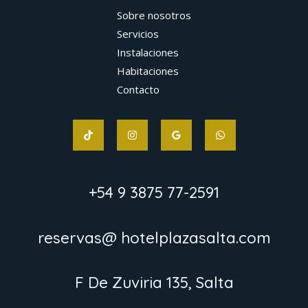
Sobre nosotros
Servicios
Instalaciones
Habitaciones
Contacto
+54 9 3875 77-2591
reservas@ hotelplazasalta.com
F De Zuviria 135, Salta