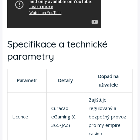
Specifikace a technické
parametry
Dopad na
Parametr
Detaily
uživatele
Zajišťuje
Curacao
regulovaný a
Licence
eGaming (č.
bezpečný provoz
365/JAZ)
pro my empire
casino.