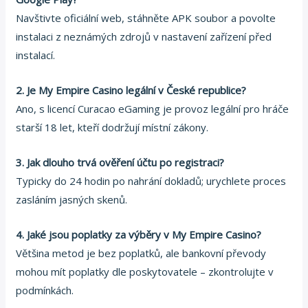
Navštivte oficiální web, stáhněte APK soubor a povolte
instalaci z neznámých zdrojů v nastavení zařízení před
instalací.
2. Je My Empire Casino legální v České republice?
Ano, s licencí Curacao eGaming je provoz legální pro hráče
starší 18 let, kteří dodržují místní zákony.
3. Jak dlouho trvá ověření účtu po registraci?
Typicky do 24 hodin po nahrání dokladů; urychlete proces
zasláním jasných skenů.
4. Jaké jsou poplatky za výběry v My Empire Casino?
Většina metod je bez poplatků, ale bankovní převody
mohou mít poplatky dle poskytovatele – zkontrolujte v
podmínkách.