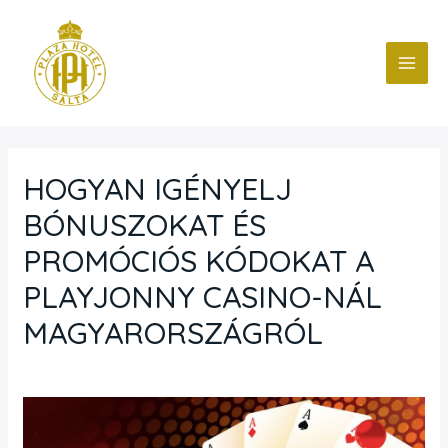
Ir
Navegación
MAI
al
de
ME
contenido
entradas
HOGYAN IGÉNYELJ
BÓNUSZOKAT ÉS
PROMÓCIÓS KÓDOKAT A
PLAYJONNY CASINO-NÁL
MAGYARORSZÁGRÓL
Deja un comentario
/
Blog
/ Por
fcc