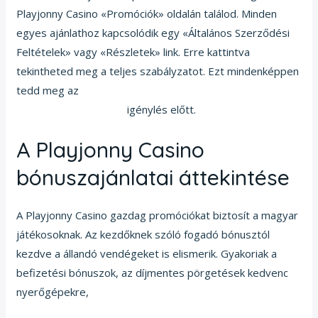
Playjonny Casino «Promóciók» oldalán találod. Minden
egyes ajánlathoz kapcsolódik egy «Általános Szerződési
Feltételek» vagy «Részletek» link. Erre kattintva
tekintheted meg a teljes szabályzatot. Ezt mindenképpen
tedd meg az
https://www.forbes.com/digital-
assets/news/gaming/
igénylés előtt.
A Playjonny Casino
bónuszajánlatai áttekintése
A Playjonny Casino gazdag promóciókat biztosít a magyar
játékosoknak. Az kezdőknek szóló fogadó bónusztól
kezdve a állandó vendégeket is elismerik. Gyakoriak a
befizetési bónuszok, az díjmentes pörgetések kedvenc
nyerőgépekre,
https://en.wikipedia.org/wiki/Gambling_in_Connecticut