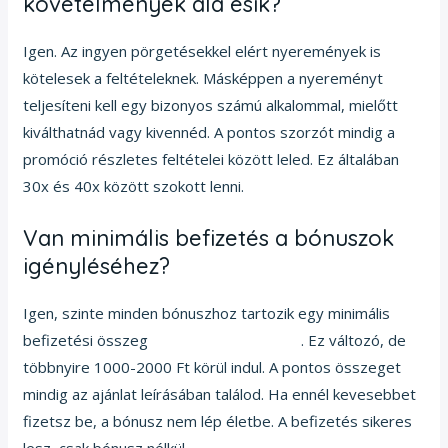
követelmények alá esik?
Igen. Az ingyen pörgetésekkel elért nyeremények is
kötelesek a feltételeknek. Másképpen a nyereményt
teljesíteni kell egy bizonyos számú alkalommal, mielőtt
kiválthatnád vagy kivennéd. A pontos szorzót mindig a
promóció részletes feltételei között leled. Ez általában
30x és 40x között szokott lenni.
Van minimális befizetés a bónuszok
igényléséhez?
Igen, szinte minden bónuszhoz tartozik egy minimális
befizetési összeg
playjonnycasinoo.com
. Ez változó, de
többnyire 1000-2000 Ft körül indul. A pontos összeget
mindig az ajánlat leírásában találod. Ha ennél kevesebbet
fizetsz be, a bónusz nem lép életbe. A befizetés sikeres