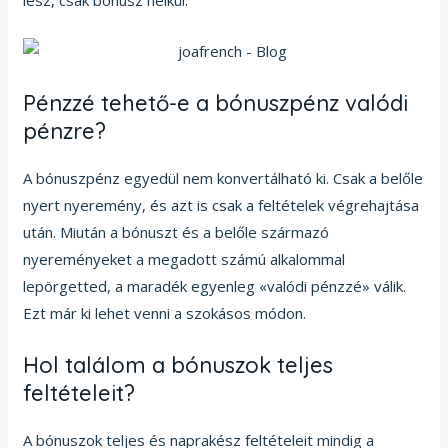
lesz, csak bónusz nélkül.
Pénzzé tehető-e a bónuszpénz valódi
pénzre?
A bónuszpénz egyedül nem konvertálható ki. Csak a belőle
nyert nyeremény, és azt is csak a feltételek végrehajtása
után. Miután a bónuszt és a belőle származó
nyereményeket a megadott számú alkalommal
lepörgetted, a maradék egyenleg «valódi pénzzé» válik.
Ezt már ki lehet venni a szokásos módon.
Hol találom a bónuszok teljes
feltételeit?
A bónuszok teljes és naprakész feltételeit mindig a