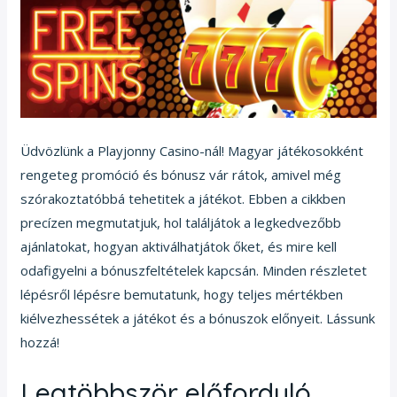
Üdvözlünk a Playjonny Casino-nál! Magyar játékosokként
rengeteg promóció és bónusz vár rátok, amivel még
szórakoztatóbbá tehetitek a játékot. Ebben a cikkben
precízen megmutatjuk, hol találjátok a legkedvezőbb
ajánlatokat, hogyan aktiválhatjátok őket, és mire kell
odafigyelni a bónuszfeltételek kapcsán. Minden részletet
lépésről lépésre bemutatunk, hogy teljes mértékben
kiélvezhessétek a játékot és a bónuszok előnyeit. Lássunk
hozzá!
Legtöbbször előforduló