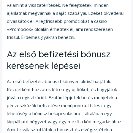
valamint a visszatérítések. Ne felejtsétek, minden
ajánlatnak megvannak a saját szabályai. Ezeket okvetlenül
olvassátok el. A legfrissebb promóciókat a casino
«Promóciók» oldalán érhetitek el, ami rendszeresen
frissül. Érdemes gyakran benézni.
Az első befizetési bónusz
kérésének lépései
Az első befizetési bónuszt könnyen aktiválhatjátok.
Kezdetként hozzatok létre egy új fiókot, és hagyjátok
jóvá a regisztrációt. Ezután lépjetek be és menjetek a
pénzeszközök befizetése menüpontra. Itt lesz egy
lehetőség a bónusz bekapcsolására – általában egy
kipipálható négyzet vagy egy mező a kód megadásához.
Amint kiválasztottátok a bónuszt és elvégeztétek a