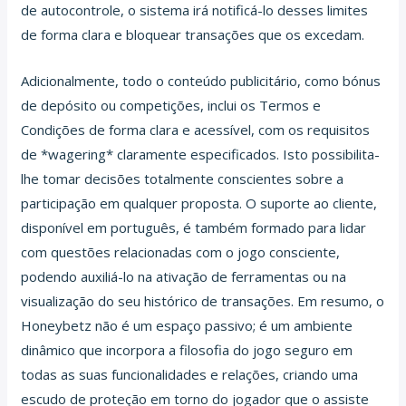
de autocontrole, o sistema irá notificá-lo desses limites
de forma clara e bloquear transações que os excedam.
Adicionalmente, todo o conteúdo publicitário, como bónus
de depósito ou competições, inclui os Termos e
Condições de forma clara e acessível, com os requisitos
de *wagering* claramente especificados. Isto possibilita-
lhe tomar decisões totalmente conscientes sobre a
participação em qualquer proposta. O suporte ao cliente,
disponível em português, é também formado para lidar
com questões relacionadas com o jogo consciente,
podendo auxiliá-lo na ativação de ferramentas ou na
visualização do seu histórico de transações. Em resumo, o
Honeybetz não é um espaço passivo; é um ambiente
dinâmico que incorpora a filosofia do jogo seguro em
todas as suas funcionalidades e relações, criando uma
escudo de proteção em torno do jogador que o assiste