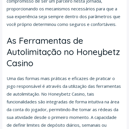
compromisso de ser um parceiro nesta jornada,
proporcionando os mecanismos necessários para que a
sua experiência seja sempre dentro dos parâmetros que
você próprio determinou como seguros e confortáveis.
As Ferramentas de
Autolimitação no Honeybetz
Casino
Uma das formas mais práticas e eficazes de praticar o
jogo responsável é através da utilização das ferramentas
de autolimitação. No Honeybetz Casino, tais
funcionalidades são integradas de forma intuitiva na área
da conta do jogador, permitindo-lhe tomar as rédeas da
sua atividade desde o primeiro momento. A capacidade
de definir limites de depósito diários, semanais ou