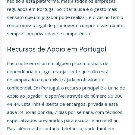
não só a esta plataforma, mas a todos os empresas
regulados em Portugal. Solicitar ajuda é o gesto mais
sensato que um jogador pode realizar, e o casino tem o
compromisso legal de promover e cumprir esse trâmite,
sempre com privacidade e competência.
Recursos de Apoio em Portugal
Caso note em si ou em alguém próximo sinais de
dependência do jogo, esteja ciente que não está
desamparado e que existe ajuda profissional e
confidencial. Em Portugal, o recurso principal é a Linha de
Apoio ao Jogador, disponível através do número 96 000
44 44. Esta linha é isenta de encargos, privada e está
ativa 24 horas por dia, 7 dias por semana, com técnicos
especializados preparados para escutar e aconselhar.
Para além deste contacto telefónico, pode também