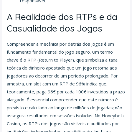
responsável.
A Realidade dos RTPs e da
Casualidade dos Jogos
Compreender a mecânica por detrás dos jogos é um
fundamento fundamental do jogo seguro. Um termo
chave é o RTP (Return to Player), que simboliza a taxa
teórica do dinheiro apostado que um jogo retorna aos
jogadores ao decorrer de um período prolongado. Por
amostra, um slot com um RTP de 96% indica que,
teoricamente, paga 96€ por cada 100€ investidos a prazo
alargado. É essencial compreender que este número é
previsto e calculado ao longo de milhões de jogadas; não
assegura resultados em sessões isoladas. No Honeybetz
Casino, os RTPs dos jogos são visíveis e auditados por
instituições independentes, possibilitando-lhe fazer