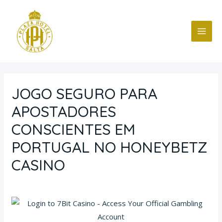
Ir
Navegación
MAI
al
de
ME
contenido
entradas
JOGO SEGURO PARA
APOSTADORES
CONSCIENTES EM
PORTUGAL NO HONEYBETZ
CASINO
Deja un comentario
/
Blog
/ Por
fcc