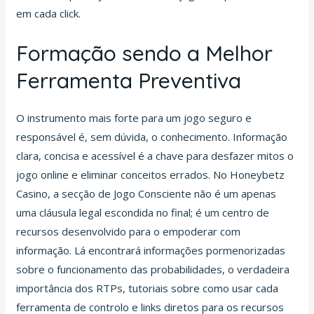
em cada click.
Formação sendo a Melhor
Ferramenta Preventiva
O instrumento mais forte para um jogo seguro e
responsável é, sem dúvida, o conhecimento. Informação
clara, concisa e acessível é a chave para desfazer mitos o
jogo online e eliminar conceitos errados. No Honeybetz
Casino, a secção de Jogo Consciente não é um apenas
uma cláusula legal escondida no final; é um centro de
recursos desenvolvido para o empoderar com
informação. Lá encontrará informações pormenorizadas
sobre o funcionamento das probabilidades, o verdadeira
importância dos RTPs, tutoriais sobre como usar cada
ferramenta de controlo e links diretos para os recursos