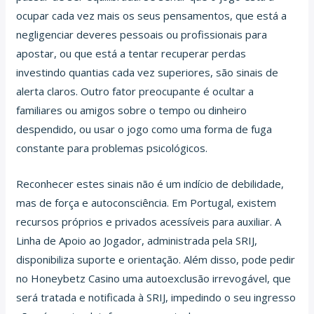
ocupar cada vez mais os seus pensamentos, que está a
negligenciar deveres pessoais ou profissionais para
apostar, ou que está a tentar recuperar perdas
investindo quantias cada vez superiores, são sinais de
alerta claros. Outro fator preocupante é ocultar a
familiares ou amigos sobre o tempo ou dinheiro
despendido, ou usar o jogo como uma forma de fuga
constante para problemas psicológicos.
Reconhecer estes sinais não é um indício de debilidade,
mas de força e autoconsciência. Em Portugal, existem
recursos próprios e privados acessíveis para auxiliar. A
Linha de Apoio ao Jogador, administrada pela SRIJ,
disponibiliza suporte e orientação. Além disso, pode pedir
no Honeybetz Casino uma autoexclusão irrevogável, que
será tratada e notificada à SRIJ, impedindo o seu ingresso