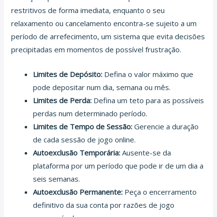
restritivos de forma imediata, enquanto o seu
relaxamento ou cancelamento encontra-se sujeito a um
período de arrefecimento, um sistema que evita decisões
precipitadas em momentos de possível frustração.
Limites de Depósito:
Defina o valor máximo que
pode depositar num dia, semana ou mês.
Limites de Perda:
Defina um teto para as possíveis
perdas num determinado período.
Limites de Tempo de Sessão:
Gerencie a duração
de cada sessão de jogo online.
Autoexclusão Temporária:
Ausente-se da
plataforma por um período que pode ir de um dia a
seis semanas.
Autoexclusão Permanente:
Peça o encerramento
definitivo da sua conta por razões de jogo