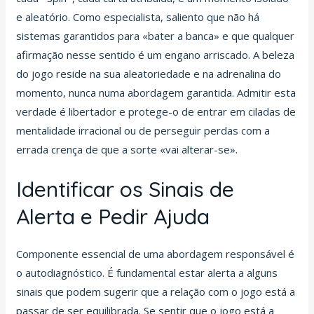
e aleatório. Como especialista, saliento que não há
sistemas garantidos para «bater a banca» e que qualquer
afirmação nesse sentido é um engano arriscado. A beleza
do jogo reside na sua aleatoriedade e na adrenalina do
momento, nunca numa abordagem garantida. Admitir esta
verdade é libertador e protege-o de entrar em ciladas de
mentalidade irracional ou de perseguir perdas com a
errada crença de que a sorte «vai alterar-se».
Identificar os Sinais de
Alerta e Pedir Ajuda
Componente essencial de uma abordagem responsável é
o autodiagnóstico. É fundamental estar alerta a alguns
sinais que podem sugerir que a relação com o jogo está a
passar de ser equilibrada. Se sentir que o jogo está a