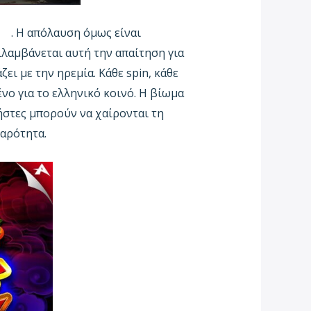
gr
. Η απόλαυση όμως είναι
ιλαμβάνεται αυτή την απαίτηση για
ει με την ηρεμία. Κάθε spin, κάθε
νο για το ελληνικό κοινό. Η βίωμα
ήστες μπορούν να χαίρονται τη
αρότητα.