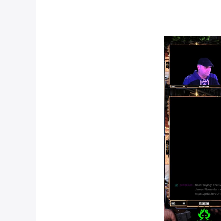
Deja un comentario
/
Blog
/ Por
fcc