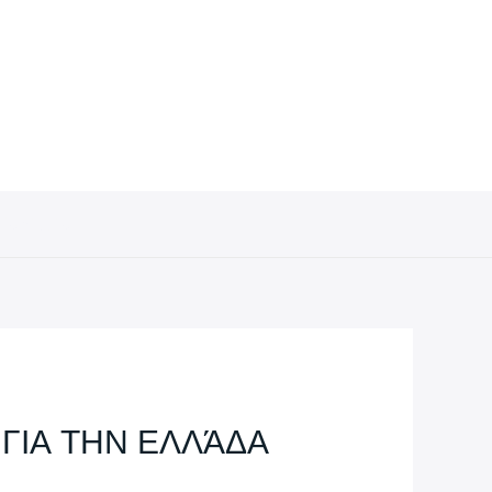
Contacto
 ΓΙΑ ΤΗΝ ΕΛΛΆΔΑ