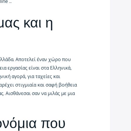
ας και η
Ελλάδα. Αποτελεί έναν χώρο που
ια εργασίας είναι στα Ελληνικά,
ική αγορά, για ταχείες και
ρέχει στιγμιαία και σαφή βοήθεια
ς. Αισθάνεσαι σαν να μιλάς με μια
ονόμια που