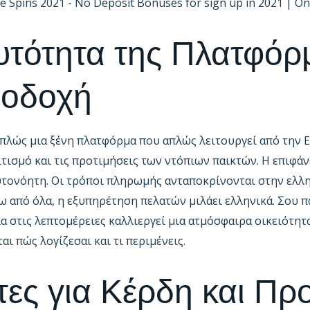
υτότητα της Πλατφόρμ
ποδοχή
απλώς μια ξένη πλατφόρμα που απλώς λειτουργεί από την 
ισμό και τις προτιμήσεις των ντόπιων παικτών. Η επιφάνε
υτονόητη. Οι τρόποι πληρωμής ανταποκρίνονται στην ελλην
 από όλα, η εξυπηρέτηση πελατών μιλάει ελληνικά. Σου πα
εια στις λεπτομέρειες καλλιεργεί μια ατμόσφαιρα οικειότητα
ι πώς λογίζεσαι και τι περιμένεις.
τες για Κέρδη και Πρ