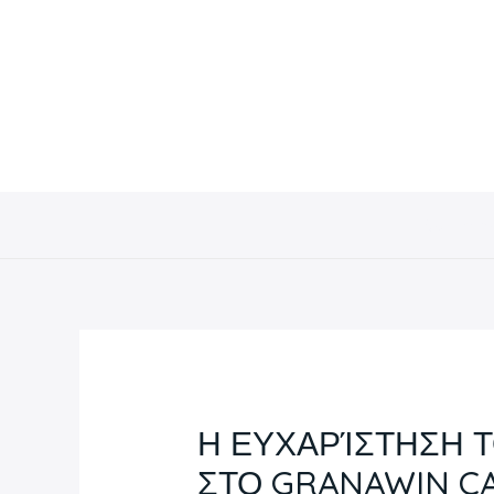
Ir
Navegación
al
de
contenido
entradas
Sobre n
Η ΕΥΧΑΡΊΣΤΗΣΗ Τ
ΣΤΟ GRANAWIN C