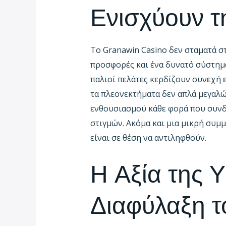
Ενισχύουν τ
Το Granawin Casino δεν σταματά σ
προσφορές και ένα δυνατό σύστημα
παλιοί πελάτες κερδίζουν συνεχή
τα πλεονεκτήματα δεν απλά μεγαλώ
ενθουσιασμού κάθε φορά που συνδέ
στιγμών. Ακόμα και μια μικρή συμμ
είναι σε θέση να αντιληφθούν.
Η Αξία της Υ
Διαφύλαξη τ