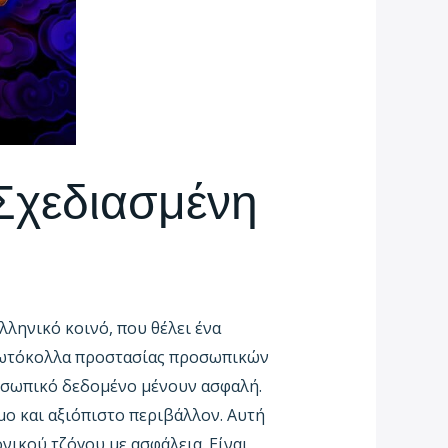
Σχεδιασμένη
λληνικό κοινό, που θέλει ένα
πρωτόκολλα προστασίας προσωπικών
ροσωπικό δεδομένο μένουν ασφαλή.
ο και αξιόπιστο περιβάλλον. Αυτή
νικού τζόγου με ασφάλεια. Είναι