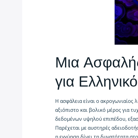
Μια Ασφαλή
για Ελληνικό
Η ασφάλεια είναι ο ακρογωνιαίος λ
αξιόπιστο και βολικό μέρος για 
δεδομένων υψηλού επιπέδου, εξασ
Παρέχεται με αυστηρές αδειοδοτήσ
η εγγύηση δίνει τη δυνατότητα στο