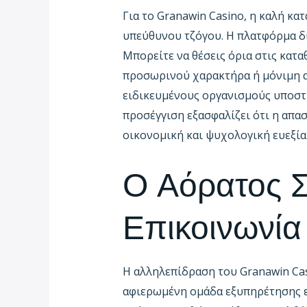
Για το Granawin Casino, η καλή κα
υπεύθυνου τζόγου. Η πλατφόρμα δί
Μπορείτε να θέσεις όρια στις κατα
προσωρινού χαρακτήρα ή μόνιμη αυ
ειδικευμένους οργανισμούς υποστή
προσέγγιση εξασφαλίζει ότι η απα
οικονομική και ψυχολογική ευεξία 
Ο Αόρατος Σ
Επικοινωνία
Η αλληλεπίδραση του Granawin Cas
αφιερωμένη ομάδα εξυπηρέτησης είν