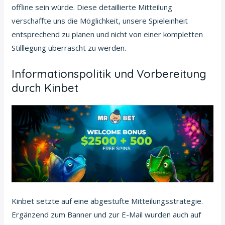
offline sein würde. Diese detaillierte Mitteilung
verschaffte uns die Möglichkeit, unsere Spieleinheit
entsprechend zu planen und nicht von einer kompletten
Stilllegung überrascht zu werden.
Informationspolitik und Vorbereitung
durch Kinbet
Kinbet setzte auf eine abgestufte Mitteilungsstrategie.
Ergänzend zum Banner und zur E-Mail wurden auch auf