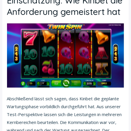
Einschätzung: Wie Kinbet die
Anforderung gemeistert hat
Abschließend lässt sich sagen, dass Kinbet die geplante
Wartungsphase vorbildlich durchgeführt hat. Aus unserer
Test-Perspektive lassen sich die Leistungen in mehreren
Kernbereichen beurteilen. Die Kommunikation war vor,
während und nach der Wartung ausgezeichnet. Der