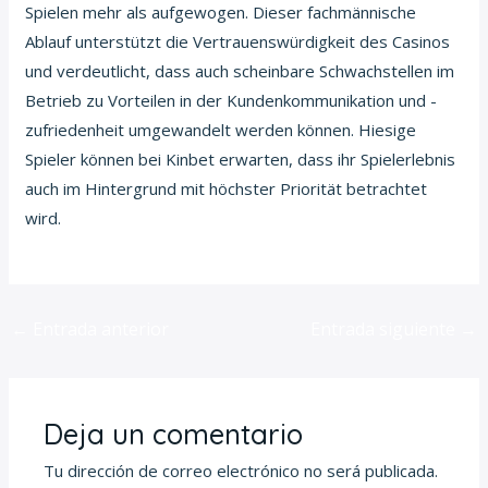
Spielen mehr als aufgewogen. Dieser fachmännische
Ablauf unterstützt die Vertrauenswürdigkeit des Casinos
und verdeutlicht, dass auch scheinbare Schwachstellen im
Betrieb zu Vorteilen in der Kundenkommunikation und -
zufriedenheit umgewandelt werden können. Hiesige
Spieler können bei Kinbet erwarten, dass ihr Spielerlebnis
auch im Hintergrund mit höchster Priorität betrachtet
wird.
←
Entrada anterior
Entrada siguiente
→
Deja un comentario
Tu dirección de correo electrónico no será publicada.