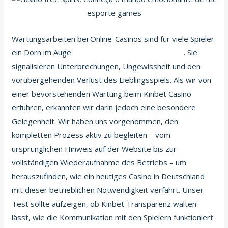
Wartungsarbeiten bei Online-Casinos sind für viele Spieler
ein Dorn im Auge
https://kinbetcasino.net/de-de/
. Sie
signalisieren Unterbrechungen, Ungewissheit und den
vorübergehenden Verlust des Lieblingsspiels. Als wir von
einer bevorstehenden Wartung beim Kinbet Casino
erfuhren, erkannten wir darin jedoch eine besondere
Gelegenheit. Wir haben uns vorgenommen, den
kompletten Prozess aktiv zu begleiten – vom
ursprünglichen Hinweis auf der Website bis zur
vollständigen Wiederaufnahme des Betriebs – um
herauszufinden, wie ein heutiges Casino in Deutschland
mit dieser betrieblichen Notwendigkeit verfährt. Unser
Test sollte aufzeigen, ob Kinbet Transparenz walten
lässt, wie die Kommunikation mit den Spielern funktioniert