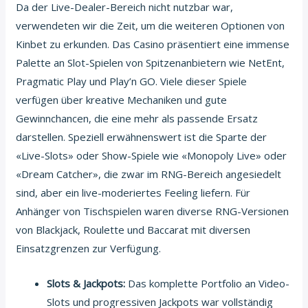
Da der Live-Dealer-Bereich nicht nutzbar war,
verwendeten wir die Zeit, um die weiteren Optionen von
Kinbet zu erkunden. Das Casino präsentiert eine immense
Palette an Slot-Spielen von Spitzenanbietern wie NetEnt,
Pragmatic Play und Play’n GO. Viele dieser Spiele
verfügen über kreative Mechaniken und gute
Gewinnchancen, die eine mehr als passende Ersatz
darstellen. Speziell erwähnenswert ist die Sparte der
«Live-Slots» oder Show-Spiele wie «Monopoly Live» oder
«Dream Catcher», die zwar im RNG-Bereich angesiedelt
sind, aber ein live-moderiertes Feeling liefern. Für
Anhänger von Tischspielen waren diverse RNG-Versionen
von Blackjack, Roulette und Baccarat mit diversen
Einsatzgrenzen zur Verfügung.
Slots & Jackpots:
Das komplette Portfolio an Video-
Slots und progressiven Jackpots war vollständig