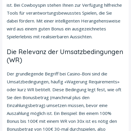
ist. Bei Cowboyspin stehen Ihnen zur Verfügung hilfreiche
Tools für verantwortungsbewusstes Spielen, die Sie
dabei fördern. Mit einer intelligenten Herangehensweise
wird aus einem guten Bonus ein ausgezeichnetes
Spielerlebnis mit realisierbaren Aussichten.
Die Relevanz der Umsatzbedingungen
(WR)
Der grundlegende Begriff bei Casino-Boni sind die
Umsatzbedingungen, häufig «Wagerung Requirements»
oder kurz WR betitelt. Diese Bedingung legt fest, wie oft
Sie den Bonusbetrag (manchmal plus den
Einzahlungsbetrag) umsetzen müssen, bevor eine
Auszahlung möglich ist. Ein Beispiel: Bei einem 100%
Bonus bis 100€ mit einem WR von 30x ist es nötig den
Bonusbetrag von 100€ 30-mal durchspielen, also