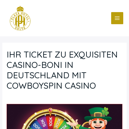
Ir
Navegación
MAI
al
de
ME
contenido
entradas
IHR TICKET ZU EXQUISITEN
CASINO-BONI IN
DEUTSCHLAND MIT
COWBOYSPIN CASINO
Deja un comentario
/
Blog
/ Por
fcc