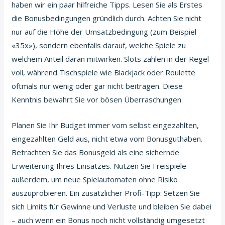
haben wir ein paar hilfreiche Tipps. Lesen Sie als Erstes
die Bonusbedingungen gründlich durch. Achten Sie nicht
nur auf die Höhe der Umsatzbedingung (zum Beispiel
«35x»), sondern ebenfalls darauf, welche Spiele zu
welchem Anteil daran mitwirken. Slots zählen in der Regel
voll, während Tischspiele wie Blackjack oder Roulette
oftmals nur wenig oder gar nicht beitragen. Diese
Kenntnis bewahrt Sie vor bösen Überraschungen.
Planen Sie Ihr Budget immer vom selbst eingezahlten,
eingezahlten Geld aus, nicht etwa vom Bonusguthaben.
Betrachten Sie das Bonusgeld als eine sichernde
Erweiterung Ihres Einsatzes. Nutzen Sie Freispiele
außerdem, um neue Spielautomaten ohne Risiko
auszuprobieren. Ein zusätzlicher Profi-Tipp: Setzen Sie
sich Limits für Gewinne und Verluste und bleiben Sie dabei
– auch wenn ein Bonus noch nicht vollständig umgesetzt