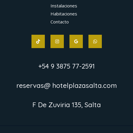
Instalaciones
Habitaciones
Contacto
+54 9 3875 77-2591
reservas@ hotelplazasalta.com
F De Zuviria 135, Salta