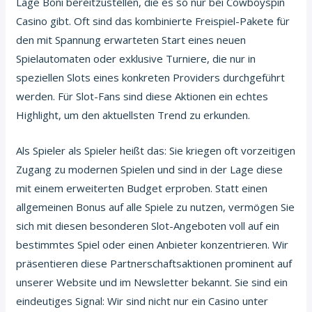
Lage Boni bereitzustellen, die es so nur bei Cowboyspin
Casino gibt. Oft sind das kombinierte Freispiel-Pakete für
den mit Spannung erwarteten Start eines neuen
Spielautomaten oder exklusive Turniere, die nur in
speziellen Slots eines konkreten Providers durchgeführt
werden. Für Slot-Fans sind diese Aktionen ein echtes
Highlight, um den aktuellsten Trend zu erkunden.
Als Spieler als Spieler heißt das: Sie kriegen oft vorzeitigen
Zugang zu modernen Spielen und sind in der Lage diese
mit einem erweiterten Budget erproben. Statt einen
allgemeinen Bonus auf alle Spiele zu nutzen, vermögen Sie
sich mit diesen besonderen Slot-Angeboten voll auf ein
bestimmtes Spiel oder einen Anbieter konzentrieren. Wir
präsentieren diese Partnerschaftsaktionen prominent auf
unserer Website und im Newsletter bekannt. Sie sind ein
eindeutiges Signal: Wir sind nicht nur ein Casino unter