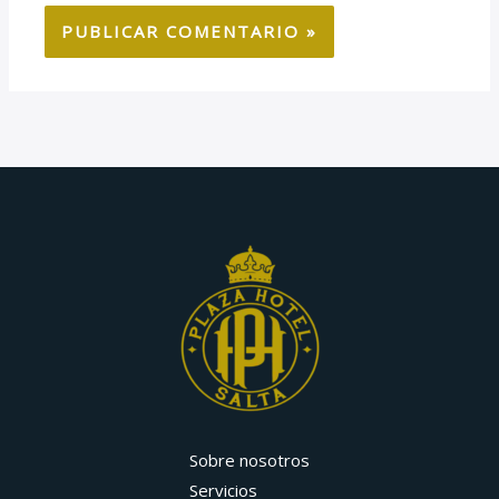
Sobre nosotros
Servicios