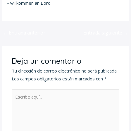
– willkommen an Bord.
←
Entrada anterior
Entrada siguiente
→
Deja un comentario
Tu dirección de correo electrónico no será publicada.
Los campos obligatorios están marcados con
*
Escribe
aquí...