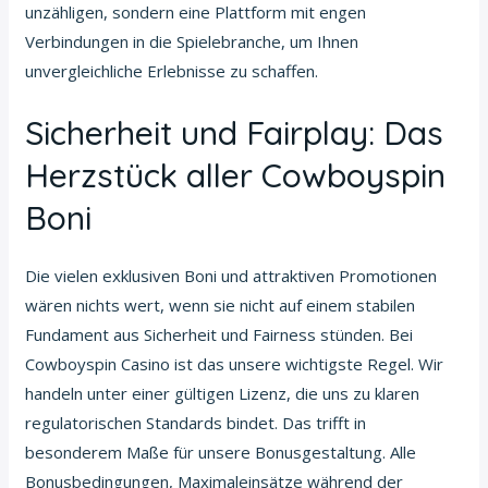
unzähligen, sondern eine Plattform mit engen
Verbindungen in die Spielebranche, um Ihnen
unvergleichliche Erlebnisse zu schaffen.
Sicherheit und Fairplay: Das
Herzstück aller Cowboyspin
Boni
Die vielen exklusiven Boni und attraktiven Promotionen
wären nichts wert, wenn sie nicht auf einem stabilen
Fundament aus Sicherheit und Fairness stünden. Bei
Cowboyspin Casino ist das unsere wichtigste Regel. Wir
handeln unter einer gültigen Lizenz, die uns zu klaren
regulatorischen Standards bindet. Das trifft in
besonderem Maße für unsere Bonusgestaltung. Alle
Bonusbedingungen, Maximaleinsätze während der