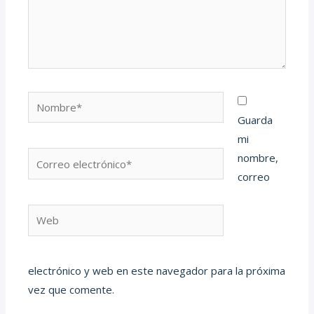
Nombre*
Guarda
mi
Correo
nombre,
electrónico*
correo
Web
electrónico y web en este navegador para la próxima
vez que comente.