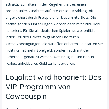
attraktiv zu halten. In der Regel enthält es einen
prozentualen Zuschuss auf Ihre erste Einzahlung, oft
angereichert durch Freispiele für bestimmte Slots. Die
nachfolgenden Einzahlungen werden dann mit extra Boni
honoriert. Für Sie als deutschen Spieler ist wesentlich:
Jeder Teil des Pakets folgt klaren und fairen
Umsatzbedingungen, die wir offen erklären. So starten Sie
nicht nur mit mehr Spielgeld, sondern auch mit der
Sicherheit, genau zu wissen, was nötig ist, um Boni in
reales, abhebbares Geld zu konvertieren.
Loyalität wird honoriert: Das
VIP-Programm von
Cowboyspin
Der exklusive Zugang zu den hochgradig exklusiven