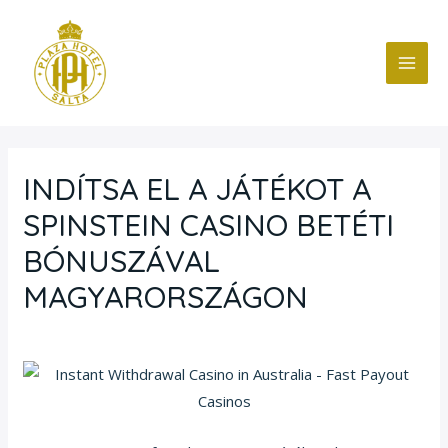
Ir
Navegación
MAI
al
de
ME
contenido
entradas
INDÍTSA EL A JÁTÉKOT A
SPINSTEIN CASINO BETÉTI
BÓNUSZÁVAL
MAGYARORSZÁGON
Deja un comentario
/
Blog
/ Por
fcc