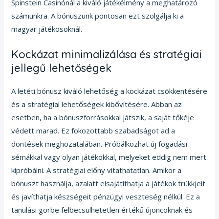
Spinstein Casinónál a kiváló játékélmény a meghatározó
számunkra. A bónuszunk pontosan ezt szolgálja ki a
magyar játékosoknál.
Kockázat minimalizálása és stratégiai
jellegű lehetőségek
A letéti bónusz kiváló lehetőség a kockázat csökkentésére
és a stratégiai lehetőségek kibővítésére. Abban az
esetben, ha a bónuszforrásokkal játszik, a saját tőkéje
védett marad. Ez fokozottabb szabadságot ad a
döntések meghozatalában. Próbálkozhat új fogadási
sémákkal vagy olyan játékokkal, melyeket eddig nem mert
kipróbálni. A stratégiai előny vitathatatlan. Amikor a
bónuszt használja, azalatt elsajátíthatja a játékok trükkjeit
és javíthatja készségeit pénzügyi veszteség nélkül. Ez a
tanulási görbe felbecsülhetetlen értékű újoncoknak és