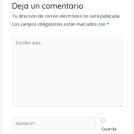
Deja un comentario
Tu dirección de correo electrónico no será publicada.
Los campos obligatorios están marcados con
*
Escribe
aquí...
Nombre*
Guarda