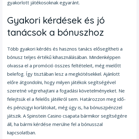
gyakorlott játékosoknak egyaránt.
Gyakori kérdések és jó
tanácsok a bónuszhoz
Több gyakori kérdés és hasznos tanács elősegítheti a
bónusz teljes értékű kihasználásában. Mindenképpen
olvassa el a promóció összes feltételeit, még mielőtt
belefog. Így tisztában lesz a megkötésekkel. Ajánlott
előre átgondolni, hogy milyen játékok segítségével
szeretné végrehajtani a fogadási követelményeket. Ne
felejtsük el a felelős játékról sem. Határozzon meg idő-
és pénzügyi korlátokat, még úgy is, ha bónuszpénzzel
játszik. A Spinstein Casino csapata bármikor segítségére
áll, ha bármi kérdése merülne fel a bónusszal
kapcsolatban.