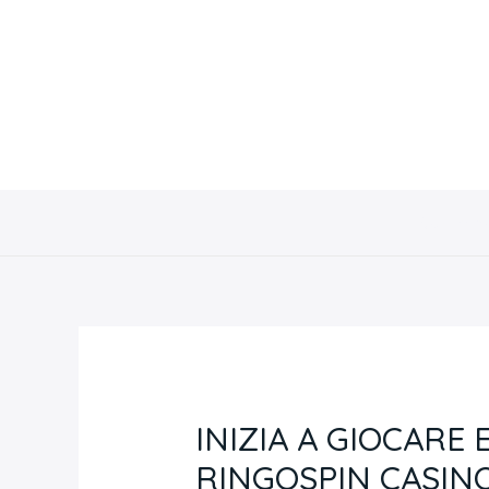
Ir
Navegación
al
de
contenido
entradas
Sobre n
INIZIA A GIOCARE
RINGOSPIN CASINO