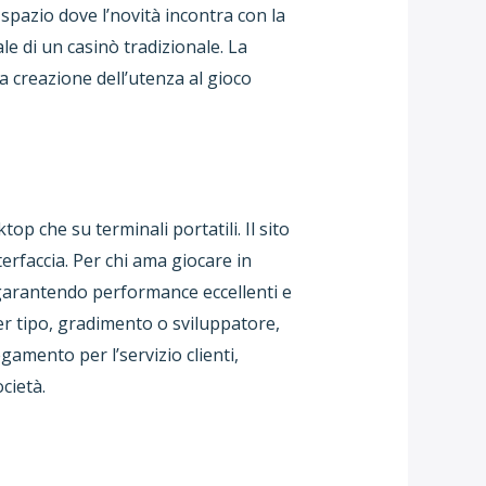
 spazio dove l’novità incontra con la
le di un casinò tradizionale. La
 creazione dell’utenza al gioco
p che su terminali portatili. Il sito
terfaccia. Per chi ama giocare in
, garantendo performance eccellenti e
per tipo, gradimento o sviluppatore,
gamento per l’servizio clienti,
cietà.