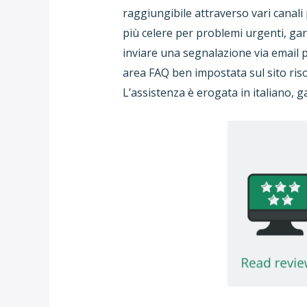
raggiungibile attraverso vari canali 
più celere per problemi urgenti, gara
inviare una segnalazione via email
area FAQ ben impostata sul sito ris
L’assistenza è erogata in italiano,