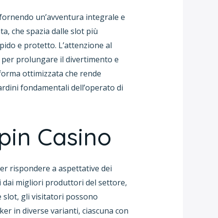
, fornendo un’avventura integrale e
a, che spazia dalle slot più
pido e protetto. L’attenzione al
per prolungare il divertimento e
taforma ottimizzata che rende
cardini fondamentali dell’operato di
pin Casino
per rispondere a aspettative dei
 dai migliori produttori del settore,
slot, gli visitatori possono
ker in diverse varianti, ciascuna con