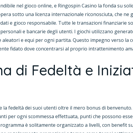
indibile nel gioco online, e Ringospin Casino la fonda su sol
era sotto una licenza internazionale riconosciuta, che ne g
 dati e gioco responsabile. Tutte le transazioni finanziarie s
rsonali e bancarie degli utenti. I giochi utilizzano generator
 aleatori e equi per ogni partita. Questo impegno verso la c
nte fidato dove concentrarsi al proprio intrattenimento ama
 di Fedeltà e Inizia
 la fedeltà dei suoi utenti oltre il mero bonus di benvenut
unti per ogni scommessa effettuata, punti che possono essere 
Il programma è solitamente organizzato a livelli, con benefit 