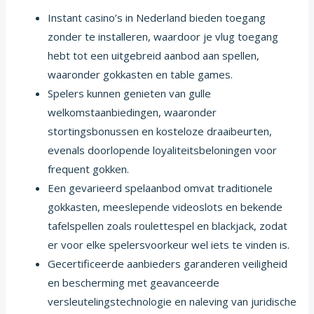
Instant casino’s in Nederland bieden toegang
zonder te installeren, waardoor je vlug toegang
hebt tot een uitgebreid aanbod aan spellen,
waaronder gokkasten en table games.
Spelers kunnen genieten van gulle
welkomstaanbiedingen, waaronder
stortingsbonussen en kosteloze draaibeurten,
evenals doorlopende loyaliteitsbeloningen voor
frequent gokken.
Een gevarieerd spelaanbod omvat traditionele
gokkasten, meeslepende videoslots en bekende
tafelspellen zoals roulettespel en blackjack, zodat
er voor elke spelersvoorkeur wel iets te vinden is.
Gecertificeerde aanbieders garanderen veiligheid
en bescherming met geavanceerde
versleutelingstechnologie en naleving van juridische