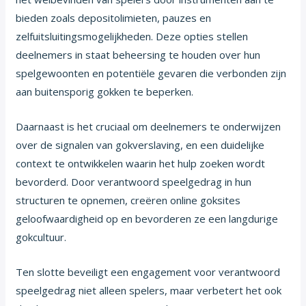
bieden zoals depositolimieten, pauzes en
zelfuitsluitingsmogelijkheden. Deze opties stellen
deelnemers in staat beheersing te houden over hun
spelgewoonten en potentiële gevaren die verbonden zijn
aan buitensporig gokken te beperken.
Daarnaast is het cruciaal om deelnemers te onderwijzen
over de signalen van gokverslaving, en een duidelijke
context te ontwikkelen waarin het hulp zoeken wordt
bevorderd. Door verantwoord speelgedrag in hun
structuren te opnemen, creëren online goksites
geloofwaardigheid op en bevorderen ze een langdurige
gokcultuur.
Ten slotte beveiligt een engagement voor verantwoord
speelgedrag niet alleen spelers, maar verbetert het ook