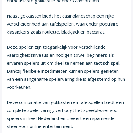
enthousiaste gokkastliefhebbers aanspreken.
Naast gokkasten biedt het casinolandschap een rijke
verscheidenheid aan tafelspellen, waaronder populaire
klassiekers zoals roulette, blackjack en baccarat.
Deze spellen zijn toegankelijk voor verschillende
vaardigheidsniveaus en nodigen zowel beginners als
ervaren spelers uit om deel te nemen aan tactisch spel.
Dankzij flexibele inzetlimieten kunnen spelers genieten
van een aangename spelervaring die is afgestemd op hun
voorkeuren.
Deze combinatie van gokkasten en tafelspellen biedt een
complete spelervaring, verhoogt het speelplezier voor
spelers in heel Nederland en creëert een spannende
sfeer voor online entertainment.