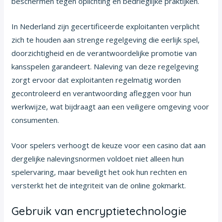
beschermen tegen oplichting en bedrieglijke praktijken.
In Nederland zijn gecertificeerde exploitanten verplicht
zich te houden aan strenge regelgeving die eerlijk spel,
doorzichtigheid en de verantwoordelijke promotie van
kansspelen garandeert. Naleving van deze regelgeving
zorgt ervoor dat exploitanten regelmatig worden
gecontroleerd en verantwoording afleggen voor hun
werkwijze, wat bijdraagt aan een veiligere omgeving voor
consumenten.
Voor spelers verhoogt de keuze voor een casino dat aan
dergelijke nalevingsnormen voldoet niet alleen hun
spelervaring, maar beveiligt het ook hun rechten en
versterkt het de integriteit van de online gokmarkt.
Gebruik van encryptietechnologie