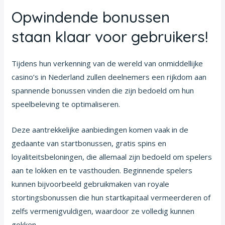
Opwindende bonussen
staan klaar voor gebruikers!
Tijdens hun verkenning van de wereld van onmiddellijke
casino’s in Nederland zullen deelnemers een rijkdom aan
spannende bonussen vinden die zijn bedoeld om hun
speelbeleving te optimaliseren.
Deze aantrekkelijke aanbiedingen komen vaak in de
gedaante van startbonussen, gratis spins en
loyaliteitsbeloningen, die allemaal zijn bedoeld om spelers
aan te lokken en te vasthouden. Beginnende spelers
kunnen bijvoorbeeld gebruikmaken van royale
stortingsbonussen die hun startkapitaal vermeerderen of
zelfs vermenigvuldigen, waardoor ze volledig kunnen
gokken.