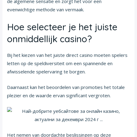
de algemene sensatie en zorgt het voor een
evenwichtige methode van vermaak.
Hoe selecteer je het juiste
onmiddellijk casino?
Bij het kiezen van het juiste direct casino moeten spelers
letten op de speldiversiteit om een spannende en
afwisselende spelervaring te borgen.
Daarnaast kan het beoordelen van promoties het totale
plezier en de waarde ervan significant vergroten.
Het nemen van doordachte beslissingen op deze