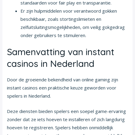
standaarden voor fair play en transparantie.
Er zijn hulpmiddelen voor verantwoord gokken
beschikbaar, zoals stortingslimieten en
zelfuitsluitingsmogelijkheden, om veilig gokgedrag
onder gebruikers te stimuleren.
Samenvatting van instant
casinos in Nederland
Door de groeiende bekendheid van online gaming zijn
instant casinos een praktische keuze geworden voor
spelers in Nederland.
Deze diensten bieden spelers een soepel game-ervaring
zonder dat ze iets hoeven te installeren of zich langdurig
hoeven te registreren. Spelers hebben onmiddellijk