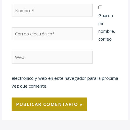
Nombre*
Guarda
mi
Correo
nombre,
electrónico*
correo
Web
electrónico y web en este navegador para la próxima
vez que comente.