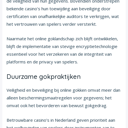
de veiligheid van hun gegevens. Bovendien onderstrepen
bekende casino’s hun toewijding aan beveiliging door
certificaten van onafhankelijke auditors te verkrijgen, wat
het vertrouwen van spelers verder versterkt.
Naarmate het online goklandschap zich blijft ontwikkelen,
blijft de implementatie van stevige encryptietechnologie
essentieel voor het verzekeren van de integriteit van
platforms en de privacy van spelers.
Duurzame gokpraktijken
Veiligheid en beveiliging bij online gokken omvat meer dan
alleen beschermingsmaatregelen voor gegevens; het
omvat ook het bevorderen van bewust gokgedrag.
Betrouwbare casino’s in Nederland geven prioriteit aan
het welbevinden van spelers door instrumenten aan te