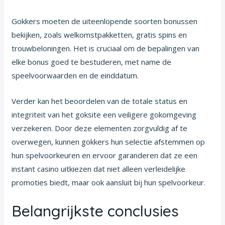
Gokkers moeten de uiteenlopende soorten bonussen
bekijken, zoals welkomstpakketten, gratis spins en
trouwbeloningen. Het is cruciaal om de bepalingen van
elke bonus goed te bestuderen, met name de
speelvoorwaarden en de einddatum.
Verder kan het beoordelen van de totale status en
integriteit van het goksite een veiligere gokomgeving
verzekeren. Door deze elementen zorgvuldig af te
overwegen, kunnen gokkers hun selectie afstemmen op
hun spelvoorkeuren en ervoor garanderen dat ze een
instant casino uitkiezen dat niet alleen verleidelijke
promoties biedt, maar ook aansluit bij hun spelvoorkeur.
Belangrijkste conclusies