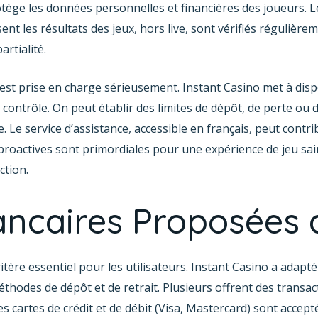
rotège les données personnelles et financières des joueurs.
nt les résultats des jeux, hors live, sont vérifiés régulière
rtialité.
est prise en charge sérieusement. Instant Casino met à disp
 contrôle. On peut établir des limites de dépôt, de perte ou
e. Le service d’assistance, accessible en français, peut contr
roactives sont primordiales pour une expérience de jeu saine
ction.
ancaires Proposées
critère essentiel pour les utilisateurs. Instant Casino a adap
odes de dépôt et de retrait. Plusieurs offrent des transac
s cartes de crédit et de débit (Visa, Mastercard) sont accept