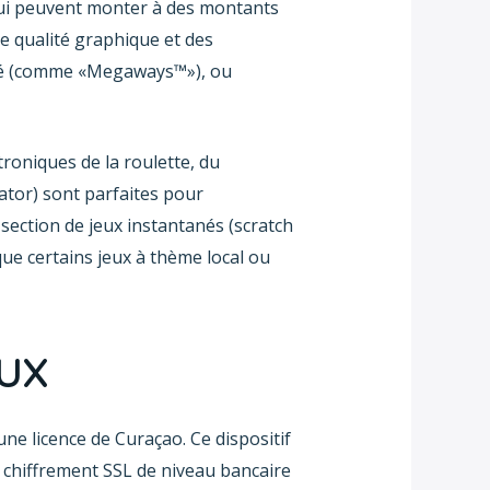
s qui peuvent monter à des montants
 qualité graphique et des
lité (comme «Megaways™»), ou
roniques de la roulette, du
ator) sont parfaites pour
section de jeux instantanés (scratch
que certains jeux à thème local ou
ux
une licence de Curaçao. Ce dispositif
n chiffrement SSL de niveau bancaire