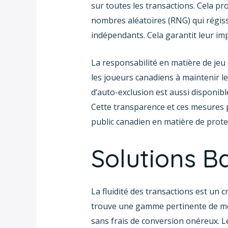
sur toutes les transactions. Cela p
nombres aléatoires (RNG) qui régisse
indépendants. Cela garantit leur impa
La responsabilité en matière de jeu 
les joueurs canadiens à maintenir le
d’auto-exclusion est aussi disponibl
Cette transparence et ces mesures p
public canadien en matière de prote
Solutions B
La fluidité des transactions est un 
trouve une gamme pertinente de méth
sans frais de conversion onéreux. Le