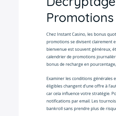
Décryptage 
Promotions
Chez Instant Casino, les bonus quot
promotions se divisent clairement en
bienvenue est souvent généreux, éta
calendrier de promotions journalière
bonus de recharge en pourcentage, o
Examiner les conditions générales es
éligibles changent d’une offre à l’au
car cela influence votre stratégie. 
notifications par email. Les tourno
bankroll sans prendre plus de risqu