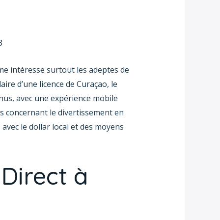
rme intéresse surtout les adeptes de
aire d’une licence de Curaçao, le
nnus, avec une expérience mobile
s concernant le divertissement en
avec le dollar local et des moyens
Direct à