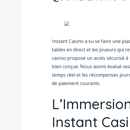
Deja un comentario
/
Blog
/ Por
fcc
Instant Casino a su se faire une pla
tables en direct et les joueurs qui 
casino propose un accès sécurisé à 
bien conçue. Nous avons évalué ses 
temps réel et les récompenses journ
de paiement courants.
L’Immersion
Instant Cas