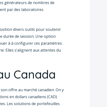
 Les générateurs de nombres de
ment par des laboratoires
osition divers outils pour soutenir
 de durée de session. Une option
ibuer à à configurer ces paramètres.
. Elles s’alignent aux attentes du
 au Canada
té son offre au marché canadien. On y
tions en dollars canadiens (CAD)
ées. Les solutions de portefeuilles