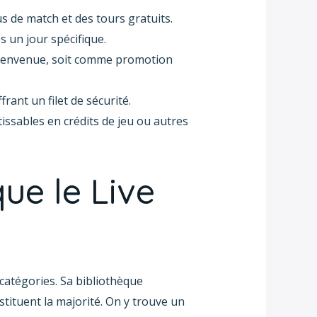
s de match et des tours gratuits.
 un jour spécifique.
e bienvenue, soit comme promotion
ant un filet de sécurité.
issables en crédits de jeu ou autres
que le Live
 catégories. Sa bibliothèque
stituent la majorité. On y trouve un