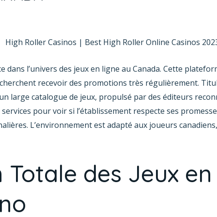
ce dans l’univers des jeux en ligne au Canada. Cette platefo
recherchent recevoir des promotions très régulièrement. Titul
un large catalogue de jeux, propulsé par des éditeurs reco
services pour voir si l’établissement respecte ses promesse
alières. L’environnement est adapté aux joueurs canadiens, 
 Totale des Jeux en 
ino