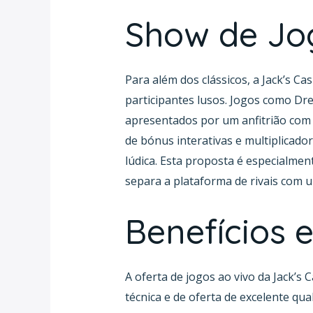
Show de Jog
Para além dos clássicos, a Jack’s C
participantes lusos. Jogos como Dr
apresentados por um anfitrião com 
de bónus interativas e multiplicado
lúdica. Esta proposta é especialmen
separa a plataforma de rivais com u
Benefícios 
A oferta de jogos ao vivo da Jack’s
técnica e de oferta de excelente qua