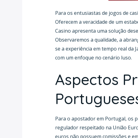
Para os entusiastas de jogos de cas
Oferecem a veracidade de um estabel
Casino apresenta uma solução dese
Observaremos a qualidade, a abrang
se a experiência em tempo real da J
com um enfoque no cenário luso.
Aspectos Pr
Portuguese
Para o apostador em Portugal, os p
regulador respeitado na União Euro
euros não possuem comissões e emp