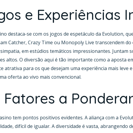
os e Experiências I
asino destaca-se com os jogos de espetáculo da Evolution, 
eam Catcher, Crazy Time ou Monopoly Live transcendem do c
simpatia, em estúdios temáticos impressionantes. Juntam s
res altos. O diversão aqui é tão importante como a aposta em
te atrativa para os que desejam uma experiência mais leve e 
ma oferta ao vivo mais convencional.
e Fatores a Pondera
 Casino tem pontos positivos evidentes. A aliança com a Evo
lidade, difícil de igualar. A diversidade é vasta, abrangendo 