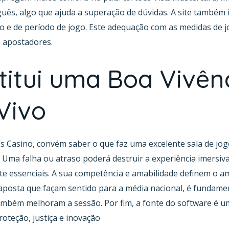
guês, algo que ajuda a superação de dúvidas. A site também 
to e de período de jogo. Este adequação com as medidas de
s apostadores.
itui uma Boa Vivên
Vivo
s Casino, convém saber o que faz uma excelente sala de jog
 Uma falha ou atraso poderá destruir a experiência imersiva 
te essenciais. A sua competência e amabilidade definem o 
aposta que façam sentido para a média nacional, é fundamen
 também melhoram a sessão. Por fim, a fonte do software é 
oteção, justiça e inovação