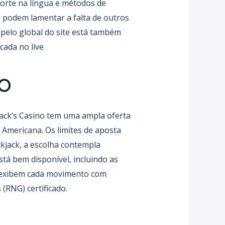
porte na língua e métodos de
es podem lamentar a falta de outros
apelo global do site está também
cada no live
o
 Jack’s Casino tem uma ampla oferta
 Americana. Os limites de aposta
ckjack, a escolha contempla
tá bem disponível, incluindo as
s exibem cada movimento com
(RNG) certificado.