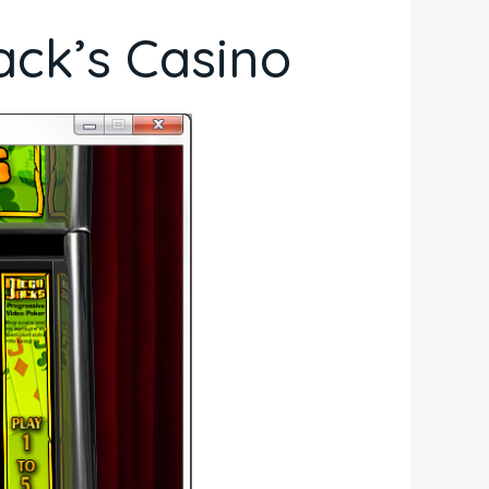
ack’s Casino