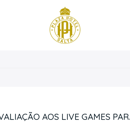
osotros
Servicios
Instalaciones
Habitaciones
AVALIAÇÃO AOS LIVE GAMES P