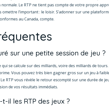
a normale. Le RTP ne tient pas compte de votre propre appro
as omettre l’important : le loisir. S’adonner sur une platefor
 conformes au Canada, compte.
réquentes
uré sur une petite session de jeu ?
 se calcule sur des milliards, voire des milliards de tours. 
i prime. Vous pouvez très bien gagner gros sur un jeu à faib
Le RTP vous révèle le retour escompté sur une durée de jeu 
sion de vos résultats immédiats.
-t-il les RTP des jeux ?