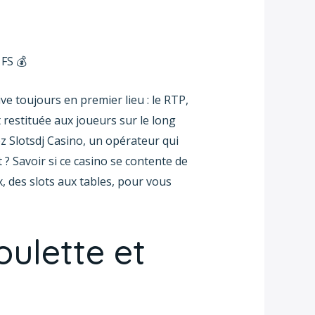
e toujours en premier lieu : le RTP,
t restituée aux joueurs sur le long
hez Slotsdj Casino, un opérateur qui
? Savoir si ce casino se contente de
x, des slots aux tables, pour vous
oulette et