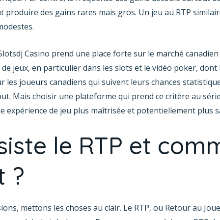
t produire des gains rares mais gros. Un jeu au RTP similaire
 modestes.
lotsdj Casino prend une place forte sur le marché canadien
ie de jeux, en particulier dans les slots et le vidéo poker, don
 les joueurs canadiens qui suivent leurs chances statistiqu
tout. Mais choisir une plateforme qui prend ce critère au sé
ne expérience de jeu plus maîtrisée et potentiellement plus s
iste le RTP et comme
t ?
ons, mettons les choses au clair. Le RTP, ou Retour au Jou