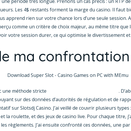
une période très longue. Prenons un cas précis : un RTP de
ueurs. Les 4$ restants forment la marge du casino. Il faut b
ous apprend rien sur votre chance lors d’une seule session. 
 perçu comme un critère de choix majeur, au même titre que
ir votre session durer, ce qui optimise le divertissement et
e ma confrontation
ec une méthode stricte
https://slotsdjcasinoo.com/fr-ca/
. D’ab
ant sur des données d’autorités de régulation et de rappor
if sur Slotsdj Casino. J’ai veillé de couvrir plusieurs types : 
et la roulette, et des jeux de casino live. Pour chaque titre, 
 les règlements. J’ai ensuite confronté ces données, une par