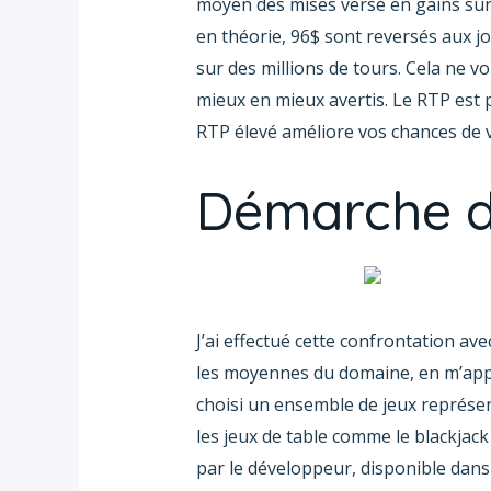
moyen des mises versé en gains sur 
en théorie, 96$ sont reversés aux jo
sur des millions de tours. Cela ne v
mieux en mieux avertis. Le RTP est
RTP élevé améliore vos chances de vo
Démarche d
J’ai effectué cette confrontation av
les moyennes du domaine, en m’appuy
choisi un ensemble de jeux représentat
les jeux de table comme le blackjack 
par le développeur, disponible dans