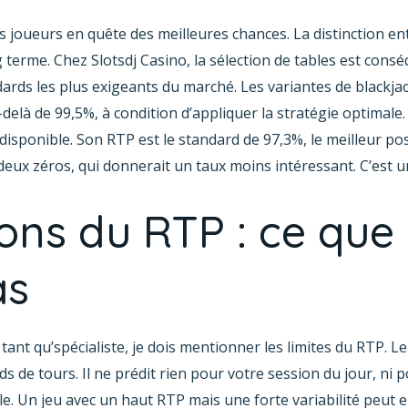
les joueurs en quête des meilleures chances. La distinction 
g terme. Chez Slotsdj Casino, la sélection de tables est cons
ards les plus exigeants du marché. Les variantes de blackja
à de 99,5%, à condition d’appliquer la stratégie optimale. P
isponible. Son RTP est le standard de 97,3%, le meilleur poss
eux zéros, qui donnerait un taux moins intéressant. C’est un
ions du RTP : ce que 
as
ant qu’spécialiste, je dois mentionner les limites du RTP. L
ds de tours. Il ne prédit rien pour votre session du jour, ni 
elle. Un jeu avec un haut RTP mais une forte variabilité peut