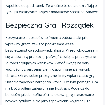
zapobiec niespodzianek. To właśnie te detale określają o
tym, jak efektywnie użyjesz dodatkowe środki na zabawę.
Bezpieczna Gra i Rozsądek
Korzystanie z bonusów to świetna zabawa, ale jako
wprawny gracz, zawsze podkreślam wagę
bezpieczeństwa i odpowiedzialności. Przed wkroczeniem
się w dowolną promocję, poświęć chwilę na przeczytanie
jej wyczerpujących warunków. Zwróć uwagę na daty
ważności, ograniczenia gier i wspomniane już warunki
obrotu. Określ sobie praktyczne limity wpłat i czasu gry –
Sloterra zapewnia narzędzia, które Ci w tym pomogą. Gra
ma być źródłem zabawy, a nie frustracji. Podejdź do
bonusów jak do możliwości na dłuższą grę i testowanie
nowych tytułów, a nie jako zapewnienia wygranej. To