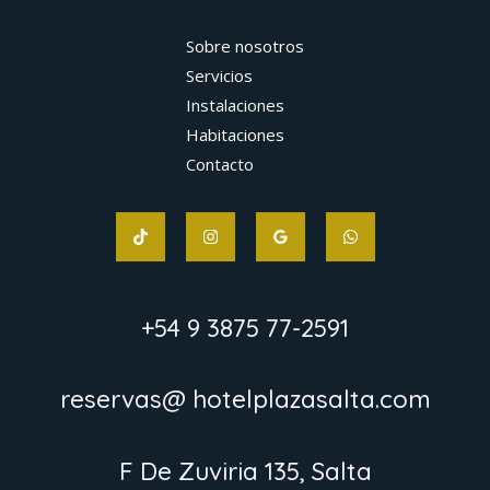
Sobre nosotros
Servicios
Instalaciones
Habitaciones
Contacto
+54 9 3875 77-2591
reservas@ hotelplazasalta.com
F De Zuviria 135, Salta