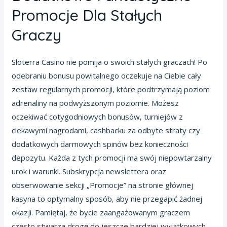
Promocje Dla Stałych
Graczy
Sloterra Casino nie pomija o swoich stałych graczach! Po
odebraniu bonusu powitalnego oczekuje na Ciebie cały
zestaw regularnych promocji, które podtrzymają poziom
adrenaliny na podwyższonym poziomie. Możesz
oczekiwać cotygodniowych bonusów, turniejów z
ciekawymi nagrodami, cashbacku za odbyte straty czy
dodatkowych darmowych spinów bez konieczności
depozytu. Każda z tych promocji ma swój niepowtarzalny
urok i warunki. Subskrypcja newslettera oraz
obserwowanie sekcji „Promocje” na stronie głównej
kasyna to optymalny sposób, aby nie przegapić żadnej
okazji. Pamiętaj, że bycie zaangażowanym graczem
często stwarza drogę do jeszcze bardziej wyjątkowych