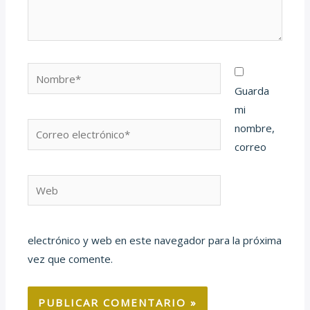
Nombre*
Guarda
mi
Correo
nombre,
electrónico*
correo
Web
electrónico y web en este navegador para la próxima
vez que comente.