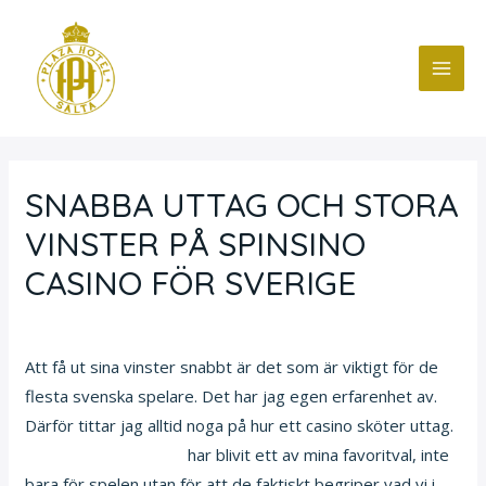
Ir
Navegación
MAI
al
de
ME
contenido
entradas
SNABBA UTTAG OCH STORA
VINSTER PÅ SPINSINO
CASINO FÖR SVERIGE
Deja un comentario
/
Blog
/ Por
fcc
Att få ut sina vinster snabbt är det som är viktigt för de
flesta svenska spelare. Det har jag egen erfarenhet av.
Därför tittar jag alltid noga på hur ett casino sköter uttag.
Recensioner Spinsino
har blivit ett av mina favoritval, inte
bara för spelen utan för att de faktiskt begriper vad vi i