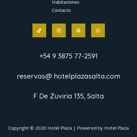
Habitaciones
Contacto
+54 9 3875 77-2591
reservas@ hotelplazasalta.com
F De Zuviria 135, Salta
Copyright © 2026 Hotel Plaza | Powered by Hotel Plaza