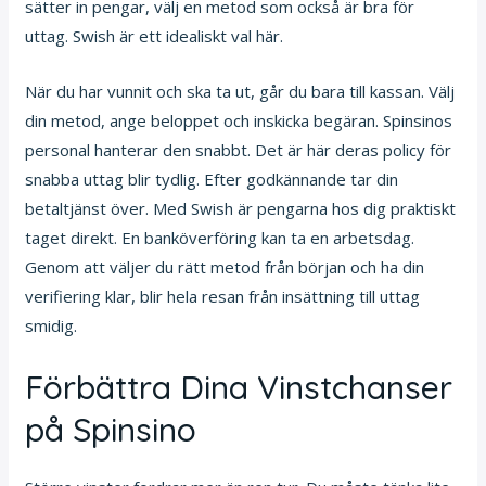
sätter in pengar, välj en metod som också är bra för
uttag. Swish är ett idealiskt val här.
När du har vunnit och ska ta ut, går du bara till kassan. Välj
din metod, ange beloppet och inskicka begäran. Spinsinos
personal hanterar den snabbt. Det är här deras policy för
snabba uttag blir tydlig. Efter godkännande tar din
betaltjänst över. Med Swish är pengarna hos dig praktiskt
taget direkt. En banköverföring kan ta en arbetsdag.
Genom att väljer du rätt metod från början och ha din
verifiering klar, blir hela resan från insättning till uttag
smidig.
Förbättra Dina Vinstchanser
på Spinsino