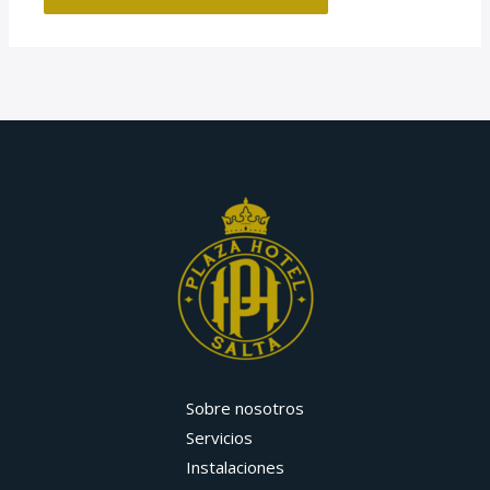
Sobre nosotros
Servicios
Instalaciones