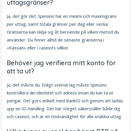
uttagsgränser?
Ja, det gör det. Spinsino har en minimi och maximigräns
per uttag, samt totala gränser per dag eller vecka.
Gränserna kan skilja sig åt beroende på vilken metod du
använder. Du finner alltid de senaste gränserna i
«Kassan» eller i casinots villkor.
Behöver jag verifiera mitt konto för
att ta ut?
Ja, det måste du. Enligt svensk lag måste Spinsino
kontrollera din identitet och adress innan du kan ta ut
pengar. Det görs enkelt med BankID och genom att ladda
upp en ID-handling. Det här steget säkerställer både dig
och casinot, och är en nödvändighet för alla snabba uttag.