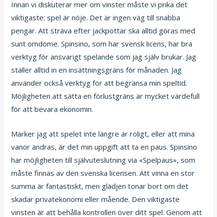
Innan vi diskuterar mer om vinster måste vi prika det
viktigaste: spel är nöje. Det är ingen väg till snabba
pengar. Att sträva efter jackpottar ska alltid göras med
sunt omdöme. Spinsino, som har svensk licens, har bra
verktyg för ansvarigt spelande som jag själv brukar. Jag
ställer alltid in en insättningsgräns för månaden. Jag
använder också verktyg för att begränsa min speltid.
Möjligheten att sätta en förlustgräns är mycket värdefull
för att bevara ekonomin.
Märker jag att spelet inte längre är roligt, eller att mina
vanor ändras, är det min uppgift att ta en paus. Spinsino
har möjligheten till självuteslutning via «Spelpaus», som
måste finnas av den svenska licensen. Att vinna en stor
summa är fantastiskt, men glädjen tonar bort om det
skadar privatekonomi eller mående. Den viktigaste
vinsten är att behålla kontrollen över ditt spel. Genom att