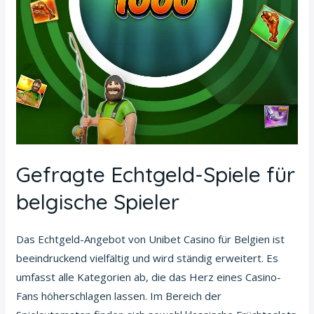
Gefragte Echtgeld-Spiele für
belgische Spieler
Das Echtgeld-Angebot von Unibet Casino für Belgien ist
beeindruckend vielfältig und wird ständig erweitert. Es
umfasst alle Kategorien ab, die das Herz eines Casino-
Fans höherschlagen lassen. Im Bereich der