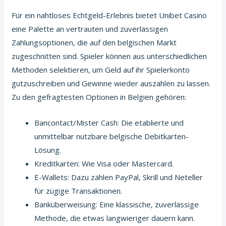
Für ein nahtloses Echtgeld-Erlebnis bietet Unibet Casino
eine Palette an vertrauten und zuverlässigen
Zahlungsoptionen, die auf den belgischen Markt
zugeschnitten sind. Spieler können aus unterschiedlichen
Methoden selektieren, um Geld auf ihr Spielerkonto
gutzuschreiben und Gewinne wieder auszahlen zu lassen.
Zu den gefragtesten Optionen in Belgien gehören:
Bancontact/Mister Cash: Die etablierte und
unmittelbar nutzbare belgische Debitkarten-
Lösung.
Kreditkarten: Wie Visa oder Mastercard.
E-Wallets: Dazu zählen PayPal, Skrill und Neteller
für zügige Transaktionen.
Banküberweisung: Eine klassische, zuverlässige
Methode, die etwas langwieriger dauern kann.