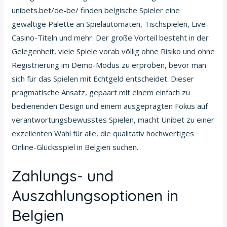
unibets.bet/de-be/ finden belgische Spieler eine
gewaltige Palette an Spielautomaten, Tischspielen, Live-
Casino-Titeln und mehr. Der große Vorteil besteht in der
Gelegenheit, viele Spiele vorab völlig ohne Risiko und ohne
Registrierung im Demo-Modus zu erproben, bevor man
sich für das Spielen mit Echtgeld entscheidet. Dieser
pragmatische Ansatz, gepaart mit einem einfach zu
bedienenden Design und einem ausgeprägten Fokus auf
verantwortungsbewusstes Spielen, macht Unibet zu einer
exzellenten Wahl für alle, die qualitativ hochwertiges
Online-Glücksspiel in Belgien suchen.
Zahlungs- und
Auszahlungsoptionen in
Belgien