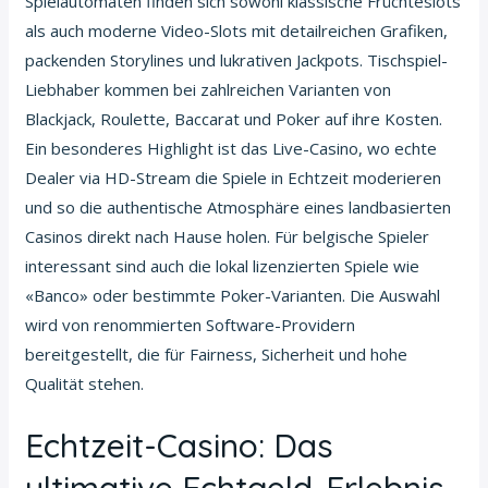
Spielautomaten finden sich sowohl klassische Früchteslots
als auch moderne Video-Slots mit detailreichen Grafiken,
packenden Storylines und lukrativen Jackpots. Tischspiel-
Liebhaber kommen bei zahlreichen Varianten von
Blackjack, Roulette, Baccarat und Poker auf ihre Kosten.
Ein besonderes Highlight ist das Live-Casino, wo echte
Dealer via HD-Stream die Spiele in Echtzeit moderieren
und so die authentische Atmosphäre eines landbasierten
Casinos direkt nach Hause holen. Für belgische Spieler
interessant sind auch die lokal lizenzierten Spiele wie
«Banco» oder bestimmte Poker-Varianten. Die Auswahl
wird von renommierten Software-Providern
bereitgestellt, die für Fairness, Sicherheit und hohe
Qualität stehen.
Echtzeit-Casino: Das