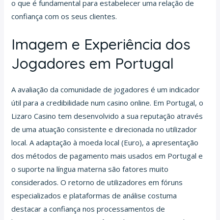
o que é fundamental para estabelecer uma relação de
confiança com os seus clientes.
Imagem e Experiência dos
Jogadores em Portugal
A avaliação da comunidade de jogadores é um indicador
útil para a credibilidade num casino online. Em Portugal, o
Lizaro Casino tem desenvolvido a sua reputação através
de uma atuação consistente e direcionada no utilizador
local. A adaptação à moeda local (Euro), a apresentação
dos métodos de pagamento mais usados em Portugal e
o suporte na língua materna são fatores muito
considerados. O retorno de utilizadores em fóruns
especializados e plataformas de análise costuma
destacar a confiança nos processamentos de