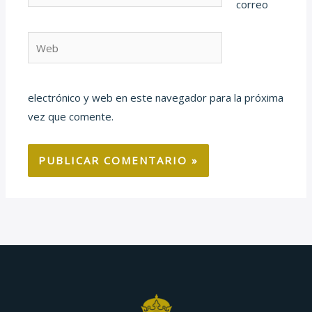
electrónico*
correo
Web
electrónico y web en este navegador para la próxima
vez que comente.