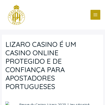
Ir
Navegación
MAI
al
de
ME
contenido
entradas
LIZARO CASINO É UM
CASINO ONLINE
PROTEGIDO E DE
CONFIANÇA PARA
APOSTADORES
PORTUGUESES
Deja un comentario
/
Blog
/ Por
fcc