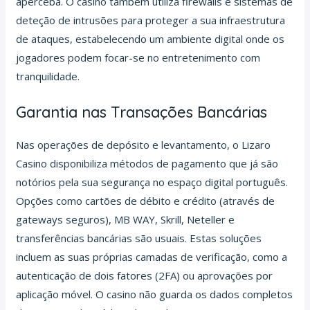
aperceba. O casino também utiliza firewalls e sistemas de
deteção de intrusões para proteger a sua infraestrutura
de ataques, estabelecendo um ambiente digital onde os
jogadores podem focar-se no entretenimento com
tranquilidade.
Garantia nas Transações Bancárias
Nas operações de depósito e levantamento, o Lizaro
Casino disponibiliza métodos de pagamento que já são
notórios pela sua segurança no espaço digital português.
Opções como cartões de débito e crédito (através de
gateways seguros), MB WAY, Skrill, Neteller e
transferências bancárias são usuais. Estas soluções
incluem as suas próprias camadas de verificação, como a
autenticação de dois fatores (2FA) ou aprovações por
aplicação móvel. O casino não guarda os dados completos