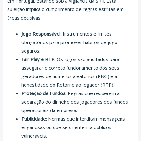
em Portugal, estando sob a vigilância da SRIJ. Esta
sujeição implica o cumprimento de regras estritas em
áreas decisivas:
Jogo Responsável:
Instrumentos e limites
obrigatórios para promover hábitos de jogo
seguros.
Fair Play e RTP:
Os jogos são auditados para
assegurar o correto funcionamento dos seus
geradores de números aleatórios (RNG) e a
honestidade do Retorno ao Jogador (RTP).
Proteção de Fundos:
Regras que requerem a
separação do dinheiro dos jogadores dos fundos
operacionais da empresa.
Publicidade:
Normas que interditam mensagens
enganosas ou que se orientem a públicos
vulneráveis.