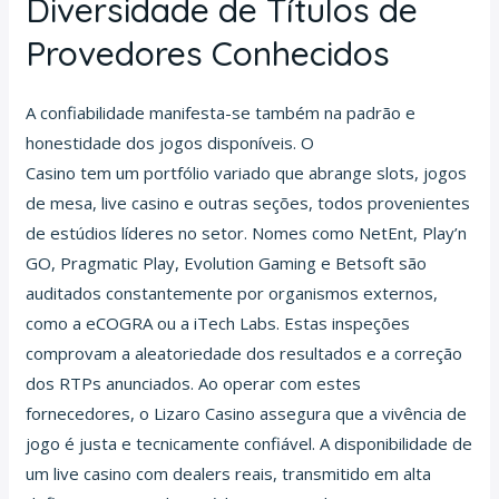
Diversidade de Títulos de
Provedores Conhecidos
A confiabilidade manifesta-se também na padrão e
honestidade dos jogos disponíveis. O
Lizaro Cassino
Casino tem um portfólio variado que abrange slots, jogos
de mesa, live casino e outras seções, todos provenientes
de estúdios líderes no setor. Nomes como NetEnt, Play’n
GO, Pragmatic Play, Evolution Gaming e Betsoft são
auditados constantemente por organismos externos,
como a eCOGRA ou a iTech Labs. Estas inspeções
comprovam a aleatoriedade dos resultados e a correção
dos RTPs anunciados. Ao operar com estes
fornecedores, o Lizaro Casino assegura que a vivência de
jogo é justa e tecnicamente confiável. A disponibilidade de
um live casino com dealers reais, transmitido em alta