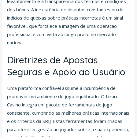
levantamento e a transparência dos termos e condições
dos bónus. A inexistência de disputas constantes ou de
indícios de queixas sobre práticas incorretas é um sinal
favorável, que fortalece a imagem de uma operação
profissional e com vista ao longo prazo no mercado
nacional.
Diretrizes de Apostas
Seguras e Apoio ao Usuário
Uma plataforma confiável assume a incumbência de
promover um ambiente de jogo equilibrado. O Lizaro
Casino integra um pacote de ferramentas de jogo
consciente, cumprindo as melhores práticas internacionais
e os critérios da SRIJ. Estas ferramentas foram criadas
para oferecer gestão ao jogador sobre a sua experiência,