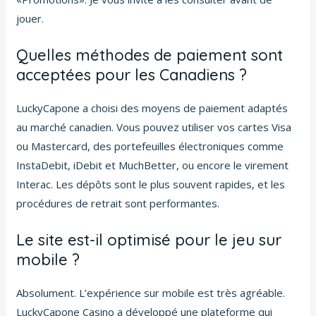
jouer.
Quelles méthodes de paiement sont
acceptées pour les Canadiens ?
LuckyCapone a choisi des moyens de paiement adaptés
au marché canadien. Vous pouvez utiliser vos cartes Visa
ou Mastercard, des portefeuilles électroniques comme
InstaDebit, iDebit et MuchBetter, ou encore le virement
Interac. Les dépôts sont le plus souvent rapides, et les
procédures de retrait sont performantes.
Le site est-il optimisé pour le jeu sur
mobile ?
Absolument. L’expérience sur mobile est très agréable.
LuckyCapone Casino a développé une plateforme qui