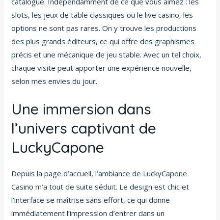
catalogue. Indépendamment de ce que vous aimez : les
slots, les jeux de table classiques ou le live casino, les
options ne sont pas rares. On y trouve les productions
des plus grands éditeurs, ce qui offre des graphismes
précis et une mécanique de jeu stable. Avec un tel choix,
chaque visite peut apporter une expérience nouvelle,
selon mes envies du jour.
Une immersion dans
l’univers captivant de
LuckyCapone
Depuis la page d’accueil, l’ambiance de LuckyCapone
Casino m’a tout de suite séduit. Le design est chic et
l’interface se maîtrise sans effort, ce qui donne
immédiatement l’impression d’entrer dans un