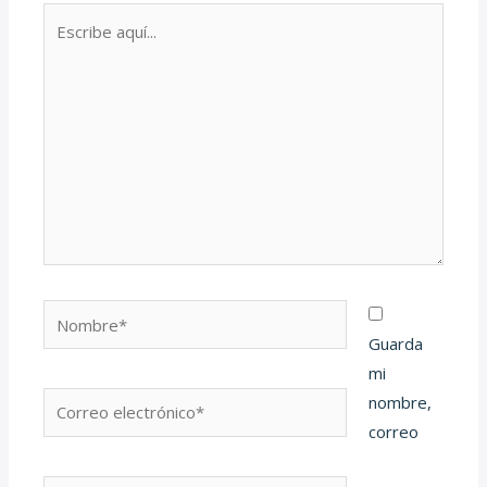
Escribe
aquí...
Nombre*
Guarda
mi
Correo
nombre,
electrónico*
correo