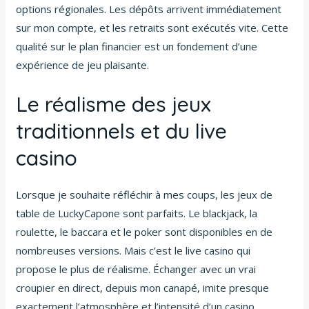
options régionales. Les dépôts arrivent immédiatement
sur mon compte, et les retraits sont exécutés vite. Cette
qualité sur le plan financier est un fondement d’une
expérience de jeu plaisante.
Le réalisme des jeux
traditionnels et du live
casino
Lorsque je souhaite réfléchir à mes coups, les jeux de
table de LuckyCapone sont parfaits. Le blackjack, la
roulette, le baccara et le poker sont disponibles en de
nombreuses versions. Mais c’est le live casino qui
propose le plus de réalisme. Échanger avec un vrai
croupier en direct, depuis mon canapé, imite presque
exactement l’atmosphère et l’intensité d’un casino