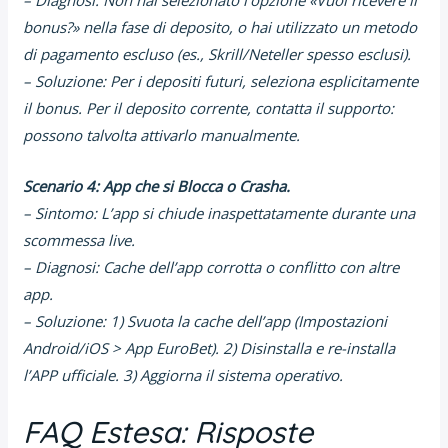
bonus?» nella fase di deposito, o hai utilizzato un metodo
di pagamento escluso (es., Skrill/Neteller spesso esclusi).
–
Soluzione:
Per i depositi futuri, seleziona esplicitamente
il bonus. Per il deposito corrente, contatta il supporto:
possono talvolta attivarlo manualmente.
Scenario 4: App che si Blocca o Crasha.
–
Sintomo:
L’app si chiude inaspettatamente durante una
scommessa live.
–
Diagnosi:
Cache dell’app corrotta o conflitto con altre
app.
–
Soluzione: 1) Svuota la cache dell’app (Impostazioni
Android/iOS > App EuroBet). 2) Disinstalla e re-installa
l’APP ufficiale. 3) Aggiorna il sistema operativo.
FAQ Estesa: Risposte