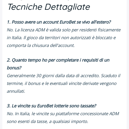
Tecniche Dettagliate
1. Posso avere un account EuroBet se vivo all’estero?
No. La licenza ADM è valida solo per residenti fisicamente
in Italia. Il gioco da territori non autorizzati è bloccato e
comporta la chiusura dell’account.
2. Quanto tempo ho per completare i requisiti di un
bonus?
Generalmente 30 giorni dalla data di accredito. Scaduto il
termine, il bonus e le eventuali vincite derivate vengono
annullati.
3. Le vincite su
EuroBet lotterie
sono tassate?
No. In Italia, le vincite su piattaforme concessionate ADM
sono esenti da tasse, a qualsiasi importo.