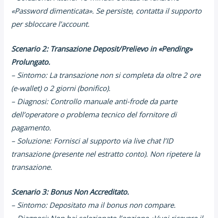
«Password dimenticata». Se persiste, contatta il supporto
per sbloccare l’account.
Scenario 2: Transazione Deposit/Prelievo in «Pending»
Prolungato.
–
Sintomo:
La transazione non si completa da oltre 2 ore
(e-wallet) o 2 giorni (bonifico).
–
Diagnosi:
Controllo manuale anti-frode da parte
dell’operatore o problema tecnico del fornitore di
pagamento.
–
Soluzione:
Fornisci al supporto via live chat l’ID
transazione (presente nel estratto conto). Non ripetere la
transazione.
Scenario 3: Bonus Non Accreditato.
–
Sintomo:
Depositato ma il bonus non compare.
–
Diagnosi:
Non hai selezionato l’opzione «Vuoi ricevere il