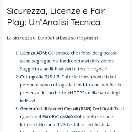
Sicurezza, Licenze e Fair
Play: Un’Analisi Tecnica
La sicurezza di EuroBet si basa su tre pilastri:
Licenza ADM:
Garantisce che i fondi dei giocatori
siano segregati dai fondi operativi dell’azienda.
Soggetta a audit finanziari e tecnici regolari.
Crittografia TLS 1.3:
Tutte le transazioni e i dati
personali sono crittografati end-to-end. Verifica la
presenza del lucchetto «HTTPS» nella barra degli
indirizzi.
Generatori di Numeri Casuali (RNG) Certificati:
Tutti
i giochi del
EuroBet casinò slot
e della sezione
lotterie utilizzano RNG testati e certificati da