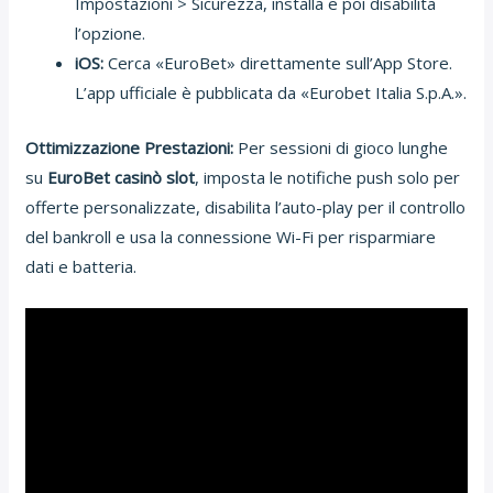
Impostazioni > Sicurezza, installa e poi disabilita
l’opzione.
iOS:
Cerca «EuroBet» direttamente sull’App Store.
L’app ufficiale è pubblicata da «Eurobet Italia S.p.A.».
Ottimizzazione Prestazioni:
Per sessioni di gioco lunghe
su
EuroBet casinò slot
, imposta le notifiche push solo per
offerte personalizzate, disabilita l’auto-play per il controllo
del bankroll e usa la connessione Wi-Fi per risparmiare
dati e batteria.