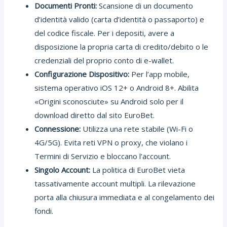
Documenti Pronti:
Scansione di un documento
d’identità valido (carta d’identità o passaporto) e
del codice fiscale. Per i depositi, avere a
disposizione la propria carta di credito/debito o le
credenziali del proprio conto di e-wallet.
Configurazione Dispositivo:
Per l’app mobile,
sistema operativo iOS 12+ o Android 8+. Abilita
«Origini sconosciute» su Android solo per il
download diretto dal sito EuroBet.
Connessione:
Utilizza una rete stabile (Wi-Fi o
4G/5G). Evita reti VPN o proxy, che violano i
Termini di Servizio e bloccano l’account.
Singolo Account:
La politica di EuroBet vieta
tassativamente account multipli. La rilevazione
porta alla chiusura immediata e al congelamento dei
fondi.