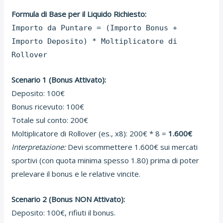
Formula di Base per il Liquido Richiesto:
Importo da Puntare = (Importo Bonus +
Importo Deposito) * Moltiplicatore di
Rollover
Scenario 1 (Bonus Attivato):
Deposito: 100€
Bonus ricevuto: 100€
Totale sul conto: 200€
Moltiplicatore di Rollover (es., x8): 200€ * 8 =
1.600€
Interpretazione:
Devi scommettere 1.600€ sui mercati
sportivi (con quota minima spesso 1.80) prima di poter
prelevare il bonus e le relative vincite.
Scenario 2 (Bonus NON Attivato):
Deposito: 100€, rifiuti il bonus.