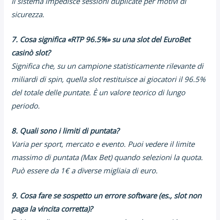
Il sistema impedisce sessioni duplicate per motivi di
sicurezza.
7. Cosa significa «RTP 96.5%» su una slot del
EuroBet
casinò slot
?
Significa che, su un campione statisticamente rilevante di
miliardi di spin, quella slot restituisce ai giocatori il 96.5%
del totale delle puntate. È un valore teorico di lungo
periodo.
8. Quali sono i limiti di puntata?
Varia per sport, mercato e evento. Puoi vedere il limite
massimo di puntata (Max Bet) quando selezioni la quota.
Può essere da 1€ a diverse migliaia di euro.
9. Cosa fare se sospetto un errore software (es., slot non
paga la vincita corretta)?