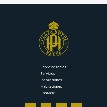
Sobre nosotros
Servicios
Instalaciones
Habitaciones
Contacto