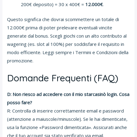
200€ deposito) = 30 x 400€ =
12.000€
.
Questo significa che dovrai scommettere un totale di
12.000€ prima di poter prelevare eventuali vincite
generate dal bonus. Scegli giochi con un alto contributo al
wagering (es. slot al 100%) per soddisfare il requisito in
modo efficiente. Leggi sempre i Termini e Condizioni della
promozione.
Domande Frequenti (FAQ)
D: Non riesco ad accedere con il mio starcasinò login. Cosa
posso fare?
R: Controlla di inserire correttamente email e password
(attenzione a maiuscole/minuscole). Se le hai dimenticate,
usa la funzione «Password dimenticata». Assicurati anche
che il tuo account sia stato verificato via email.