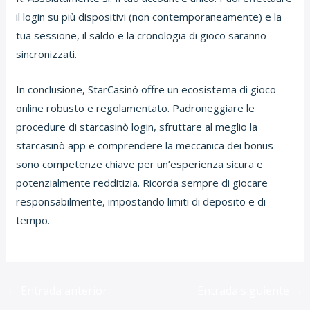
il login su più dispositivi (non contemporaneamente) e la
tua sessione, il saldo e la cronologia di gioco saranno
sincronizzati.
In conclusione, StarCasinò offre un ecosistema di gioco
online robusto e regolamentato. Padroneggiare le
procedure di starcasinò login, sfruttare al meglio la
starcasinò app e comprendere la meccanica dei bonus
sono competenze chiave per un’esperienza sicura e
potenzialmente redditizia. Ricorda sempre di giocare
responsabilmente, impostando limiti di deposito e di
tempo.
←
Entrada anterior
Entrada siguiente
→