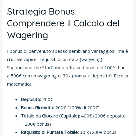
Strategia Bonus:
Comprendere il Calcolo del
Wagering
I bonus di benvenuto spesso sembrano vantaggiosi, ma è
cruciale capire i requisiti di puntata (wagering).
Supponiamo che StarCasinò offra un bonus del 100% fino
a 500€ con un wagering di 30x (bonus + deposito). Ecco la
matematica:
Deposito:
200€
Bonus Ricevuto:
200€ (100% di 200€)
Totale da Giocare (Capitale):
400€ (200€ deposito
+ 200€ bonus)
Requisito di Puntata Totale:
30 x (200€ bonus +