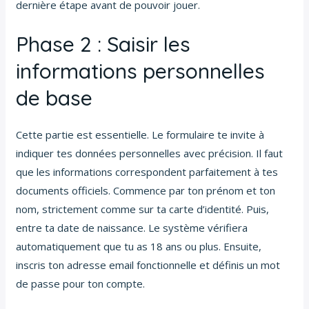
dernière étape avant de pouvoir jouer.
Phase 2 : Saisir les
informations personnelles
de base
Cette partie est essentielle. Le formulaire te invite à
indiquer tes données personnelles avec précision. Il faut
que les informations correspondent parfaitement à tes
documents officiels. Commence par ton prénom et ton
nom, strictement comme sur ta carte d’identité. Puis,
entre ta date de naissance. Le système vérifiera
automatiquement que tu as 18 ans ou plus. Ensuite,
inscris ton adresse email fonctionnelle et définis un mot
de passe pour ton compte.