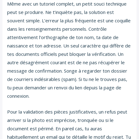
Même avec un tutoriel complet, un petit souci technique
peut se produire. Ne t’inquiète pas, la solution est
souvent simple. L’erreur la plus fréquente est une coquille
dans les renseignements personnels. Contrôle
attentivement l’orthographe de ton nom, ta date de
naissance et ton adresse. Un seul caractère qui diffère de
tes documents officiels peut bloquer la vérification. Un
autre désagrément courant est de ne pas récupérer le
message de confirmation. Songe à regarder ton dossier
de courriers indésirables (spam). Si tu ne le trouves pas,
tu peux demander un renvoi du lien depuis la page de
connexion.
Pour la validation des pièces justificatives, un refus peut
arriver si la photo est imprécise, tronquée ou si le
document est périmé. En pareil cas, tu auras
habituellement un email qui te détaille le motif du rejet. Tu