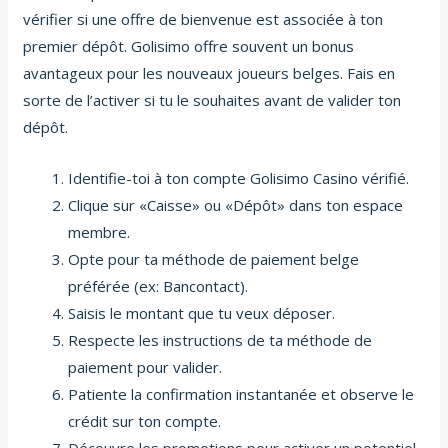
vérifier si une offre de bienvenue est associée à ton
premier dépôt. Golisimo offre souvent un bonus
avantageux pour les nouveaux joueurs belges. Fais en
sorte de l’activer si tu le souhaites avant de valider ton
dépôt.
Identifie-toi à ton compte Golisimo Casino vérifié.
Clique sur «Caisse» ou «Dépôt» dans ton espace
membre.
Opte pour ta méthode de paiement belge
préférée (ex: Bancontact).
Saisis le montant que tu veux déposer.
Respecte les instructions de ta méthode de
paiement pour valider.
Patiente la confirmation instantanée et observe le
crédit sur ton compte.