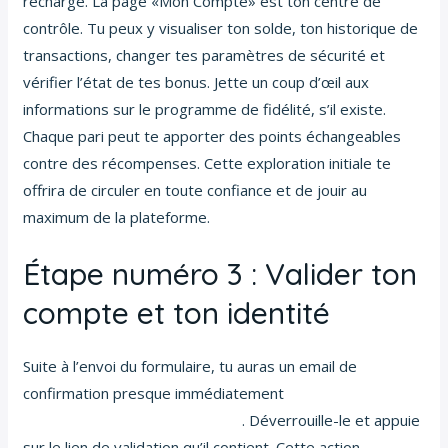
recharge. La page «Mon Compte» est ton centre de
contrôle. Tu peux y visualiser ton solde, ton historique de
transactions, changer tes paramètres de sécurité et
vérifier l’état de tes bonus. Jette un coup d’œil aux
informations sur le programme de fidélité, s’il existe.
Chaque pari peut te apporter des points échangeables
contre des récompenses. Cette exploration initiale te
offrira de circuler en toute confiance et de jouir au
maximum de la plateforme.
Étape numéro 3 : Valider ton
compte et ton identité
Suite à l’envoi du formulaire, tu auras un email de
confirmation presque immédiatement
https://golisimocasino.eu/fr-be/
. Déverrouille-le et appuie
sur le lien de validation qu’il contient. Cette action