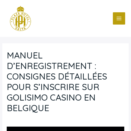
Ir
Navegación
MAI
al
de
ME
contenido
entradas
MANUEL
D’ENREGISTREMENT :
CONSIGNES DÉTAILLÉES
POUR S’INSCRIRE SUR
GOLISIMO CASINO EN
BELGIQUE
Deja un comentario
/
Blog
/ Por
fcc