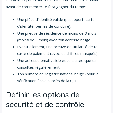
avant de commencer te fera gagner du temps.
Une pièce d’identité valide (passeport, carte
d’identité, permis de conduire).
Une preuve de résidence de moins de 3 mois
(moins de 3 mois) avec ton adresse belge.
Éventuellement, une preuve de titularité de ta
carte de paiement (avec les chiffres masqués).
Une adresse email valide et consultée que tu
consultes régulièrement.
Ton numéro de registre national belge (pour la
vérification finale auprès de la CJH).
Définir les options de
sécurité et de contrôle