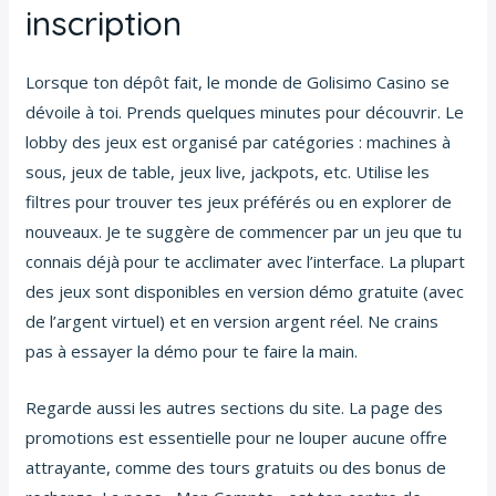
inscription
Lorsque ton dépôt fait, le monde de Golisimo Casino se
dévoile à toi. Prends quelques minutes pour découvrir. Le
lobby des jeux est organisé par catégories : machines à
sous, jeux de table, jeux live, jackpots, etc. Utilise les
filtres pour trouver tes jeux préférés ou en explorer de
nouveaux. Je te suggère de commencer par un jeu que tu
connais déjà pour te acclimater avec l’interface. La plupart
des jeux sont disponibles en version démo gratuite (avec
de l’argent virtuel) et en version argent réel. Ne crains
pas à essayer la démo pour te faire la main.
Regarde aussi les autres sections du site. La page des
promotions est essentielle pour ne louper aucune offre
attrayante, comme des tours gratuits ou des bonus de