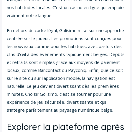
nos habitudes locales. C’est un casino en ligne qui emploie
vraiment notre langue.
En dehors du cadre légal, Golisimo mise sur une approche
centrée sur le joueur. Les promotions sont conçues pour
les nouveaux comme pour les habitués, avec parfois des
clins d’œil à des événements typiquement belges. Dépôts
et retraits sont simples grâce aux moyens de paiement
locaux, comme Bancontact ou Payconiq. Enfin, que ce soit
sur le site ou sur l’application mobile, la navigation est
naturelle. Le jeu devient divertissant dès les premières
minutes. Choisir Golisimo, c’est se tourner pour une
expérience de jeu sécurisée, divertissante et qui
s’intègre parfaitement au paysage numérique belge.
Explorer la plateforme après