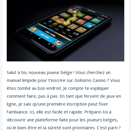
Salut à toi, nouveau joueur belge ! Vous cherchez un
manuel limpide pour t’inscrire sur Golisimo Casino ? Vous
êtes tombé au bon endroit. Je compte te expliquer
comment faire, pas à pas. En tant que fervent de jeux en
ligne, je sais qu’une première inscription peut fixer
l’ambiance. Ici, elle est facile et rapide. Prépare-toi à
découvrir une plateforme faite pour les joueurs belges,
où le bien-être et la sûreté sont prioritaires. C’est parti ?