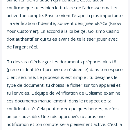
confirme que tu es bien le titulaire de l’adresse email et
active ton compte. Ensuite vient l’étape la plus importante
: la vérification d’identité, souvent désignée «KYC» (Know
Your Customer). En accord à la loi belge, Golisimo Casino
doit authentifier qui tu es avant de te laisser jouer avec
de l’argent réel.
Tu devras télécharger les documents préparés plus tôt
(pièce d’identité et preuve de résidence) dans ton espace
client sécurisé. Le processus est simple : tu désignes le
type de document, tu choisis le fichier sur ton appareil et
tu l’envoies. L’équipe de vérification de Golisimo examine
ces documents manuellement, dans le respect de ta
confidentialité. Cela peut durer quelques heures, parfois
un jour ouvrable. Une fois approuvé, tu auras une
notification et ton compte sera pleinement activé. C’est la