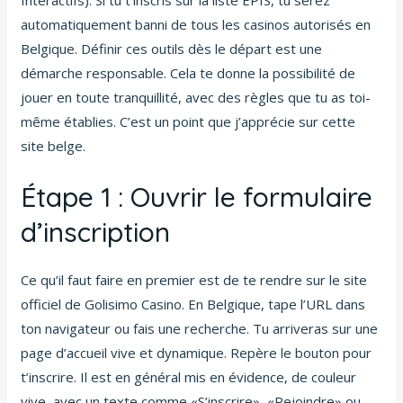
Interactifs). Si tu t’inscris sur la liste EPIS, tu serez
automatiquement banni de tous les casinos autorisés en
Belgique. Définir ces outils dès le départ est une
démarche responsable. Cela te donne la possibilité de
jouer en toute tranquillité, avec des règles que tu as toi-
même établies. C’est un point que j’apprécie sur cette
site belge.
Étape 1 : Ouvrir le formulaire
d’inscription
Ce qu’il faut faire en premier est de te rendre sur le site
officiel de Golisimo Casino. En Belgique, tape l’URL dans
ton navigateur ou fais une recherche. Tu arriveras sur une
page d’accueil vive et dynamique. Repère le bouton pour
t’inscrire. Il est en général mis en évidence, de couleur
vive, avec un texte comme «S’inscrire», «Rejoindre» ou