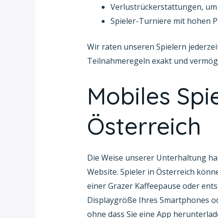
Verlustrückerstattungen, um
Spieler-Turniere mit hohen P
Wir raten unseren Spielern jederze
Teilnahmeregeln exakt und vermöge
Mobiles Spie
Österreich
Die Weise unserer Unterhaltung hat s
Website. Spieler in Österreich könne
einer Grazer Kaffeepause oder ents
Displaygröße Ihres Smartphones od
ohne dass Sie eine App herunterlade