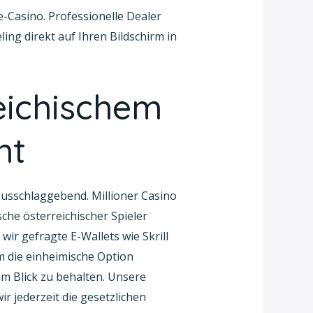
e-Casino. Professionelle Dealer
ling direkt auf Ihren Bildschirm in
eichischem
ht
 ausschlaggebend. Millioner Casino
che österreichischer Spieler
ir gefragte E-Wallets wie Skrill
em die einheimische Option
im Blick zu behalten. Unsere
r jederzeit die gesetzlichen