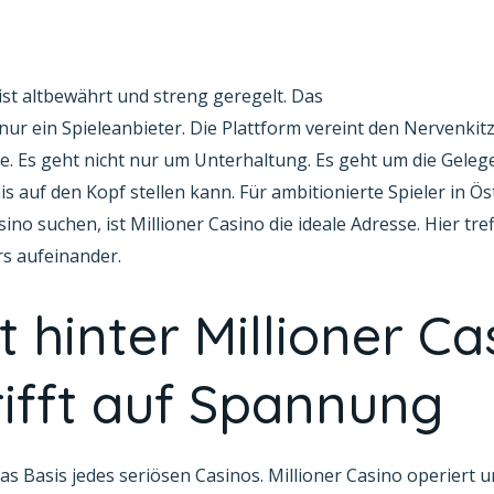
 ist altbewährt und streng geregelt. Das
millioner casino sic
nur ein Spieleanbieter. Die Plattform vereint den Nervenkit
 Es geht nicht nur um Unterhaltung. Es geht um die Gelegen
is auf den Kopf stellen kann. Für ambitionierte Spieler in Ös
ino suchen, ist Millioner Casino die ideale Adresse. Hier tre
s aufeinander.
 hinter Millioner Ca
rifft auf Spannung
as Basis jedes seriösen Casinos. Millioner Casino operiert 