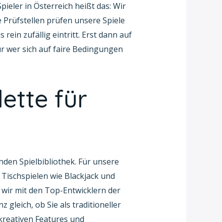
ieler in Österreich heißt das: Wir
 Prüfstellen prüfen unsere Spiele
ein zufällig eintritt. Erst dann auf
r wer sich auf faire Bedingungen
lette für
nden Spielbibliothek. Für unsere
 Tischspielen wie Blackjack und
 wir mit den Top-Entwicklern der
gleich, ob Sie als traditioneller
kreativen Features und