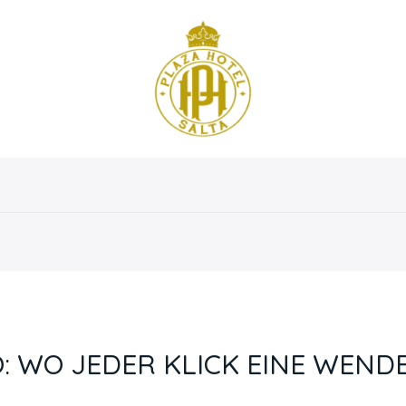
osotros
Servicios
Instalaciones
Habitaciones
O: WO JEDER KLICK EINE WEND