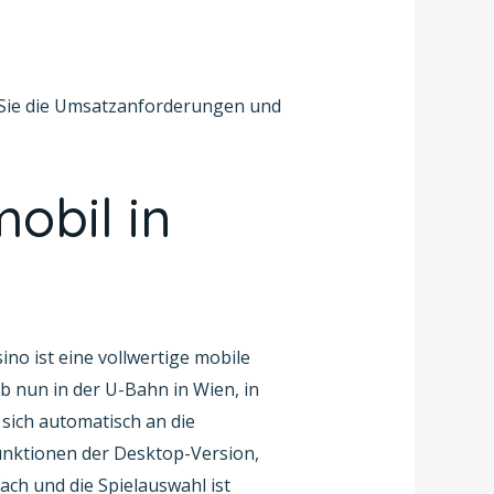
n Sie die Umsatzanforderungen und
obil in
ino ist eine vollwertige mobile
Ob nun in der U-Bahn in Wien, in
sich automatisch an die
unktionen der Desktop-Version,
ach und die Spielauswahl ist