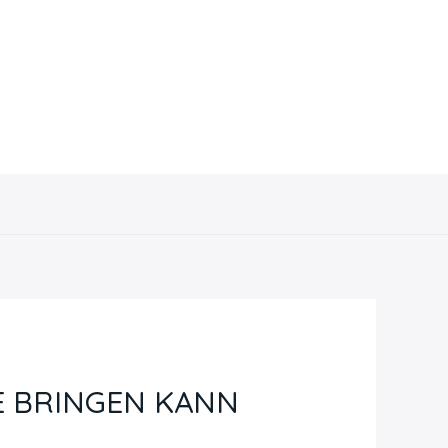
Contacto
E BRINGEN KANN