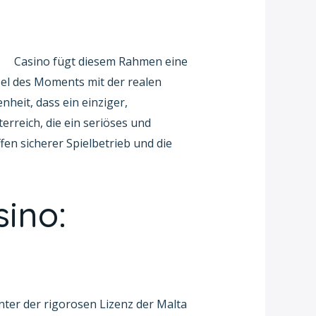
her
Casino fügt diesem Rahmen eine
zel des Moments mit der realen
heit, dass ein einziger,
terreich, die ein seriöses und
ffen sicherer Spielbetrieb und die
sino:
unter der rigorosen Lizenz der Malta