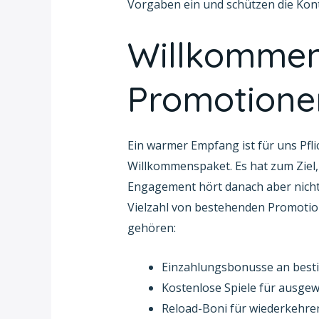
Vorgaben ein und schützen die Kon
Willkommen
Promotionen
Ein warmer Empfang ist für uns Pfli
Willkommenspaket. Es hat zum Ziel, 
Engagement hört danach aber nicht 
Vielzahl von bestehenden Promotio
gehören:
Einzahlungsbonusse an bes
Kostenlose Spiele für ausge
Reload-Boni für wiederkehre