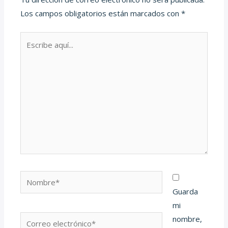
Los campos obligatorios están marcados con
*
Escribe
aquí...
Nombre*
Guarda
mi
Correo
nombre,