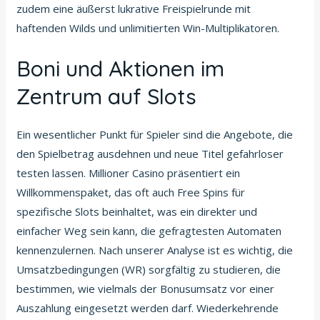
zudem eine äußerst lukrative Freispielrunde mit
haftenden Wilds und unlimitierten Win-Multiplikatoren.
Boni und Aktionen im
Zentrum auf Slots
Ein wesentlicher Punkt für Spieler sind die Angebote, die
den Spielbetrag ausdehnen und neue Titel gefahrloser
testen lassen. Millioner Casino präsentiert ein
Willkommenspaket, das oft auch Free Spins für
spezifische Slots beinhaltet, was ein direkter und
einfacher Weg sein kann, die gefragtesten Automaten
kennenzulernen. Nach unserer Analyse ist es wichtig, die
Umsatzbedingungen (WR) sorgfältig zu studieren, die
bestimmen, wie vielmals der Bonusumsatz vor einer
Auszahlung eingesetzt werden darf. Wiederkehrende