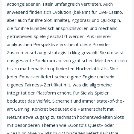
actiongeladenen Titeln umfangreich vertreten. Auch
anwesend finden sich Evolution (bekannt für Live-Casino,
aber auch für ihre Slot-Inhalte), Yggdrasil und Quickspin,
die für ihre künstlerisch anspruchsvollen und mechanic-
getriebenen Spiele geschätzt werden. Aus unserer
analytischen Perspektive erscheint diese Provider-
Zusammensetzung strategisch klug gewählt. Sie umfasst
das gesamte Spektrum ab: von grafischen Meisterstücken
bis zu mathematisch optimierten Hochvolatilitäts-Slots.
Jeder Entwickler liefert seine eigene Engine und sein
eigenes Fairness-Zertifikat mit, was die allgemeine
Integrität der Plattform erhöht. Für Sie als Spieler
bedeutet das Vielfalt, Sicherheit und immer state-of-the-
art Gaming. Konkret bedeutet die Partnerschaft mit
NetEnt etwa Zugang zu technisch hochentwickelten Slots
mit besonderen Themen wie «Gonzo’s Quest» oder
«Dead or Alive 2». Play’n GO hingegen liefert narrative