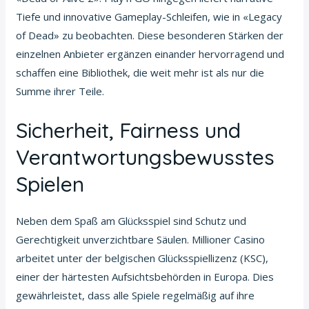
Tiefe und innovative Gameplay-Schleifen, wie in «Legacy
of Dead» zu beobachten. Diese besonderen Stärken der
einzelnen Anbieter ergänzen einander hervorragend und
schaffen eine Bibliothek, die weit mehr ist als nur die
Summe ihrer Teile.
Sicherheit, Fairness und
Verantwortungsbewusstes
Spielen
Neben dem Spaß am Glücksspiel sind Schutz und
Gerechtigkeit unverzichtbare Säulen. Millioner Casino
arbeitet unter der belgischen Glücksspiellizenz (KSC),
einer der härtesten Aufsichtsbehörden in Europa. Dies
gewährleistet, dass alle Spiele regelmäßig auf ihre