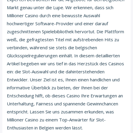
Markt genau unter die Lupe. Wir erkennen, dass sich
Millioner Casino durch eine bewusste Auswahl
hochwertiger Software-Provider und einer darauf
zugeschnittenen Spielebibliothek hervortut. Die Plattform
weiß, die gefragtesten Titel mit aufstrebenden Hits zu
verbinden, während sie stets die belgischen
Glücksspielregulierungen einhält. In diesem detaillierten
Artikel begeben wir uns tief in das Herzstück des Casinos
ein: die Slot-Auswahl und die dahinterstehenden
Entwickler. Unser Ziel ist es, Ihnen einen handlichen und
informative Überblick zu bieten, der Ihnen bei der
Entscheidung hilft, ob dieses Casino Ihre Erwartungen an
Unterhaltung, Fairness und spannende Gewinnchancen
entspricht. Lassen Sie uns zusammen erkunden, was
Millioner Casino zu einem Top-Anwärter für Slot-
Enthusiasten in Belgien werden lässt.