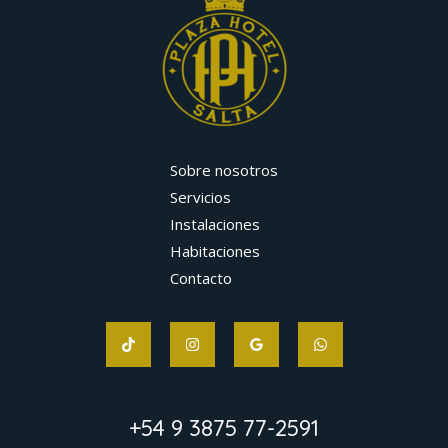
Sobre nosotros
Servicios
Instalaciones
Habitaciones
Contacto
+54 9 3875 77-2591