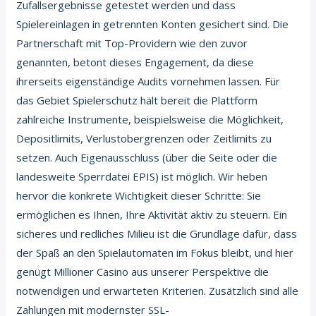
Zufallsergebnisse getestet werden und dass
Spielereinlagen in getrennten Konten gesichert sind. Die
Partnerschaft mit Top-Providern wie den zuvor
genannten, betont dieses Engagement, da diese
ihrerseits eigenständige Audits vornehmen lassen. Für
das Gebiet Spielerschutz hält bereit die Plattform
zahlreiche Instrumente, beispielsweise die Möglichkeit,
Depositlimits, Verlustobergrenzen oder Zeitlimits zu
setzen. Auch Eigenausschluss (über die Seite oder die
landesweite Sperrdatei EPIS) ist möglich. Wir heben
hervor die konkrete Wichtigkeit dieser Schritte: Sie
ermöglichen es Ihnen, Ihre Aktivität aktiv zu steuern. Ein
sicheres und redliches Milieu ist die Grundlage dafür, dass
der Spaß an den Spielautomaten im Fokus bleibt, und hier
genügt Millioner Casino aus unserer Perspektive die
notwendigen und erwarteten Kriterien. Zusätzlich sind alle
Zahlungen mit modernster SSL-