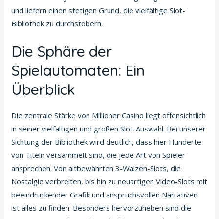
und liefern einen stetigen Grund, die vielfältige Slot-
Bibliothek zu durchstöbern.
Die Sphäre der
Spielautomaten: Ein
Überblick
Die zentrale Stärke von Millioner Casino liegt offensichtlich
in seiner vielfältigen und großen Slot-Auswahl. Bei unserer
Sichtung der Bibliothek wird deutlich, dass hier Hunderte
von Titeln versammelt sind, die jede Art von Spieler
ansprechen. Von altbewährten 3-Walzen-Slots, die
Nostalgie verbreiten, bis hin zu neuartigen Video-Slots mit
beeindruckender Grafik und anspruchsvollen Narrativen
ist alles zu finden. Besonders hervorzuheben sind die