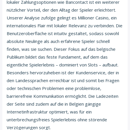
lokaler Zahlungsoptionen wie Bancontact ist ein weiterer
nützlicher Vorteil, der den Alltag der Spieler erleichtert.
Unserer Analyse zufolge gelingt es Millioner Casino, ein
internationales Flair mit lokaler Relevanz zu verbinden. Die
Benutzeroberfläche ist intuitiv gestaltet, sodass sowohl
absolute Neulinge als auch erfahrene Spieler schnell
finden, was sie suchen. Dieser Fokus auf das belgische
Publikum bildet das feste Fundament, auf dem das
eigentliche Spielerlebnis – dominiert von Slots – aufbaut.
Besonders hervorzuheben ist der Kundenservice, der in
den Landessprachen erreichbar ist und somit bei Fragen
oder technischen Problemen eine problemlose,
barrierefreie Kommunikation ermöglicht. Die Ladezeiten
der Seite sind zudem auf die in Belgien gängige
Internetinfrastruktur optimiert, was für ein
unterbrechungsfreies Spielerlebnis ohne störende
Verzögerungen sorgt.