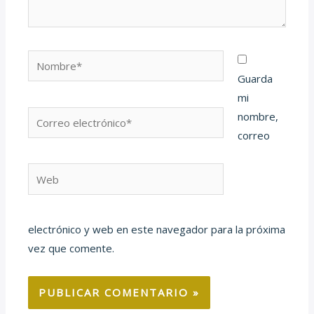
Nombre*
Guarda
mi
Correo
nombre,
electrónico*
correo
Web
electrónico y web en este navegador para la próxima
vez que comente.