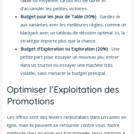
faible ou moyenne. Le but est de durer et
d’accumuler les petites victoires.
Budget pour les Jeux de Table (30%)
: Gardez-le
aux variantes avec les meilleures règles, comme un
blackjack avec un tableau de décision optimal. Ici, la
stratégie importe plus que la chance.
Budget d’Exploration ou Exploration (20%)
: Une
petite part pour essayer un nouveau jeu, entrer
dans un tournoi ou essayer une machine très
volatile, sans menacer le budget principal.
Optimiser l’Exploitation des
Promotions
Les offres sont des leviers redoutables dans un casino en
ligne, mais ils peuvent se retourner contre vous. Notre
méthode chez Incaspin est fonctionnelle. Nous mettons à