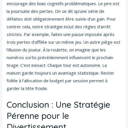
encourage des biais cognitifs problématiques. Le pire est
la poursuite des pertes. On se dit qu’une série de
défaites doit obligatoirement être suivie d’un gain. Pour
contrer cela, notre stratégie inclut des règles d’arrêt
strictes. Par exemple, faites une pause imposée après
trois pertes d’affilée sur un même jeu. Un autre piège est
l’illusion du joueur. À la roulette, on imagine que les
numéros sortis précédemment influencent le prochain
tirage. C’est inexact. Chaque tour est autonome. La
maison garde toujours un avantage statistique. Rester
fidèle à l’allocation de budget par session permet à
garder la tête froide.
Conclusion : Une Stratégie
Pérenne pour le
Divertissement