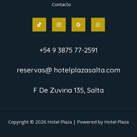
Contacto
+54 9 3875 77-2591
reservas@ hotelplazasalta.com
F De Zuviria 135, Salta
Copyright © 2026 Hotel Plaza | Powered by Hotel Plaza