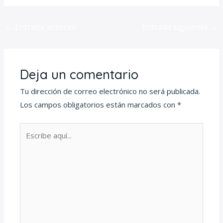
←
Entrada anterior
Entrada siguiente
→
Deja un comentario
Tu dirección de correo electrónico no será publicada.
Los campos obligatorios están marcados con
*
Escribe
aquí...