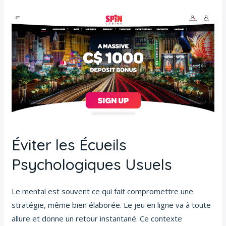
Éviter les Écueils
Psychologiques Usuels
Le mental est souvent ce qui fait compromettre une
stratégie, même bien élaborée. Le jeu en ligne va à toute
allure et donne un retour instantané. Ce contexte