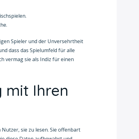
ischspielen.
he.
digen Spieler und der Unversehrtheit
und dass das Spielumfeld für alle
h vermag sie als Indiz für einen
mit Ihren
Nutzer, sie zu lesen. Sie offenbart
ie diese Daten aufbewahrt und