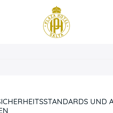
osotros
Servicios
Instalaciones
Habitaciones
 SICHERHEITSSTANDARDS UND
EN