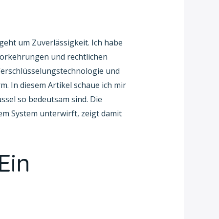
 geht um Zuverlässigkeit. Ich habe
vorkehrungen und rechtlichen
 Verschlüsselungstechnologie und
. In diesem Artikel schaue ich mir
üssel so bedeutsam sind. Die
em System unterwirft, zeigt damit
Ein