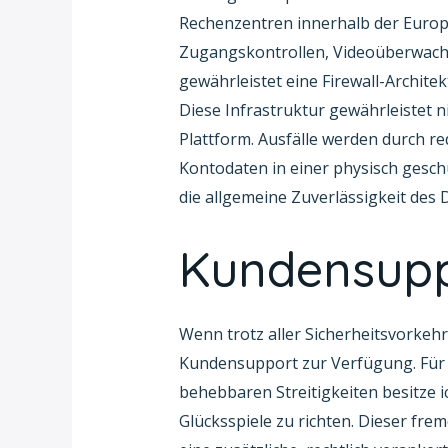
Rechenzentren innerhalb der Euro
Zugangskontrollen, Videoüberwach
gewährleistet eine Firewall-Archit
Diese Infrastruktur gewährleistet n
Plattform. Ausfälle werden durch re
Kontodaten in einer physisch gesch
die allgemeine Zuverlässigkeit des D
Kundensupp
Wenn trotz aller Sicherheitsvorkeh
Kundensupport zur Verfügung. Für be
behebbaren Streitigkeiten besitze ic
Glücksspiele zu richten. Dieser fr