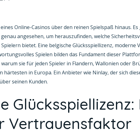
l eines Online-Casinos über den reinen Spielspaß hinaus. Es
 genau angesehen, um herauszufinden, welche Sicherheits
ielern bietet. Eine belgische Glücksspiellizenz, moderne
rtungsvolles Spielen bilden das Fundament dieser Plattform
, warum sie für jeden Spieler in Flandern, Wallonien oder Br
 härtesten in Europa. Ein Anbieter wie Ninlay, der sich dies
über seinen Kunden.
e Glücksspiellizenz: 
r Vertrauensfaktor