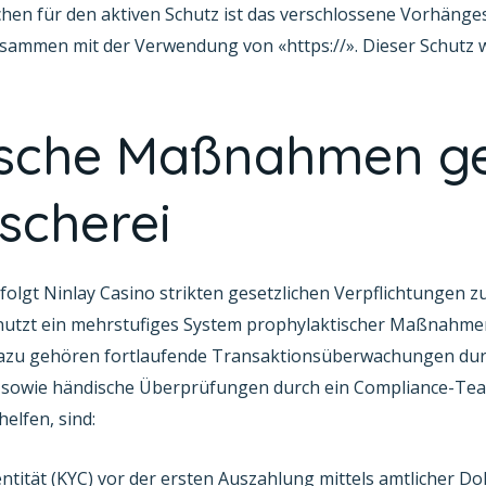
ichen für den aktiven Schutz ist das verschlossene Vorhäng
sammen mit der Verwendung von «https://». Dieser Schutz w
ische Maßnahmen g
scherei
olgt Ninlay Casino strikten gesetzlichen Verpflichtungen 
nutzt ein mehrstufiges System prophylaktischer Maßnahmen 
Dazu gehören fortlaufende Transaktionsüberwachungen durch
t, sowie händische Überprüfungen durch ein Compliance-T
elfen, sind:
dentität (KYC) vor der ersten Auszahlung mittels amtlicher D