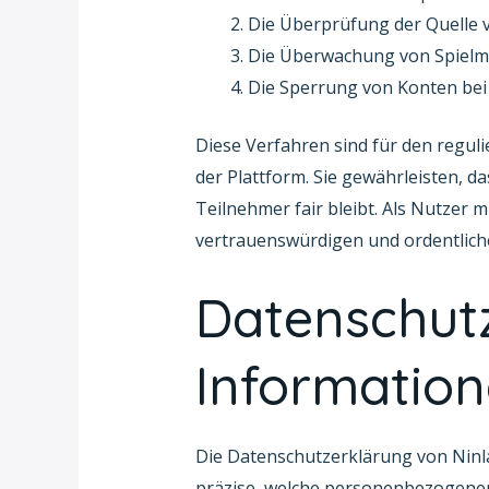
Die Überprüfung der Quelle 
Die Überwachung von Spielmus
Die Sperrung von Konten bei
Diese Verfahren sind für den reguli
der Plattform. Sie gewährleisten, d
Teilnehmer fair bleibt. Als Nutzer m
vertrauenswürdigen und ordentlich
Datenschut
Informatio
Die Datenschutzerklärung von Ninlay
präzise, welche personenbezogenen