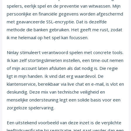
spelers, eerlijk spel en de preventie van witwassen. Mijn
persoonlijke en financiële gegevens worden afgeschermd
met geavanceerde SSL-encryptie. Dat is dezelfde
methode die banken gebruiken. Het geeft me rust, zodat
ik me helemaal op het spel kan focussen.
Ninlay stimuleert verantwoord spelen met concrete tools.
Ik kan zelf stortingslimieten instellen, een time-out nemen
of mijn account laten afsluiten als dat nodig is. Die regie
ligt in mijn handen. Ik vind dat erg waardevol. De
klantenservice, bereikbaar via live chat en e-mail, is vlot en
deskundig. Deze mix van technische veiligheid en
menselijke ondersteuning legt een solide basis voor een
zorgeloze spelervaring.
Een uitstekend voorbeeld van deze inzet is de verplichte
leeftijdsverificatie bij registratie. Het gaat verder dan een