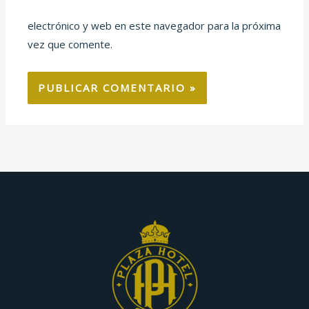
electrónico y web en este navegador para la próxima
vez que comente.