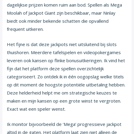
dagelijkse prijzen komen ruim aan bod. Spellen als Mega
Moolah of Jackpot Giant zijn beschikbaar, maar Ninlay
biedt ook minder bekende schatten die opvallend
frequent uitkeren.
Het fijne is dat deze jackpots niet uitsluitend bij slots
thuishoren. Meerdere tafelspelen en videopokergames
leveren ook kansen op flinke bonusuitkeringen. Ik vind het
fijn dat het platform deze spellen overzichtelijk
categoriseert. Zo ontdek ik in één oogopslag welke titels
op dit moment de hoogste potentiële uitbetaling hebben.
Deze helderheid helpt me om strategische keuzes te
maken en mijn kansen op een grote winst te vergroten.
Exact wat een speler wenst.
Ik monitor bijvoorbeeld de ‘Mega’ progressieve jackpot
altijd in de gaten. Het platform laat zien niet alleen de