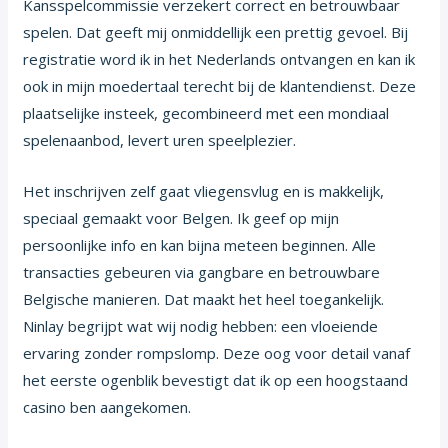
Kansspelcommissie verzekert correct en betrouwbaar
spelen. Dat geeft mij onmiddellijk een prettig gevoel. Bij
registratie word ik in het Nederlands ontvangen en kan ik
ook in mijn moedertaal terecht bij de klantendienst. Deze
plaatselijke insteek, gecombineerd met een mondiaal
spelenaanbod, levert uren speelplezier.
Het inschrijven zelf gaat vliegensvlug en is makkelijk,
speciaal gemaakt voor Belgen. Ik geef op mijn
persoonlijke info en kan bijna meteen beginnen. Alle
transacties gebeuren via gangbare en betrouwbare
Belgische manieren. Dat maakt het heel toegankelijk.
Ninlay begrijpt wat wij nodig hebben: een vloeiende
ervaring zonder rompslomp. Deze oog voor detail vanaf
het eerste ogenblik bevestigt dat ik op een hoogstaand
casino ben aangekomen.