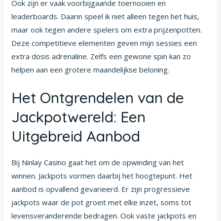
Ook zijn er vaak voorbijgaande toernooien en
leaderboards. Daarin speel ik niet alleen tegen het huis,
maar ook tegen andere spelers om extra prijzenpotten.
Deze competitieve elementen geven mijn sessies een
extra dosis adrenaline. Zelfs een gewone spin kan zo
helpen aan een grotere maandelijkse beloning.
Het Ontgrendelen van de
Jackpotwereld: Een
Uitgebreid Aanbod
Bij Ninlay Casino gaat het om de opwinding van het
winnen. Jackpots vormen daarbij het hoogtepunt. Het
aanbod is opvallend gevarieerd. Er zijn progressieve
jackpots waar de pot groeit met elke inzet, soms tot
levensveranderende bedragen. Ook vaste jackpots en