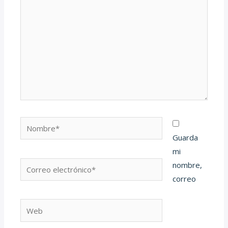
Nombre*
Guarda
mi
Correo
nombre,
electrónico*
correo
Web