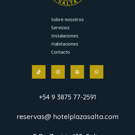
Sobre nosotros
Servicios
Instalaciones
Habitaciones
Contacto
+54 9 3875 77-2591
reservas@ hotelplazasalta.com