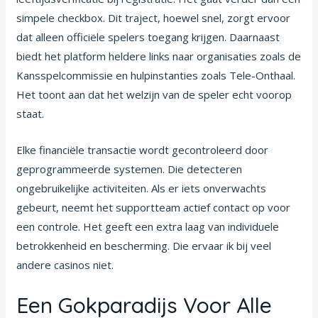
simpele checkbox. Dit traject, hoewel snel, zorgt ervoor
dat alleen officiële spelers toegang krijgen. Daarnaast
biedt het platform heldere links naar organisaties zoals de
Kansspelcommissie en hulpinstanties zoals Tele-Onthaal.
Het toont aan dat het welzijn van de speler echt voorop
staat.
Elke financiële transactie wordt gecontroleerd door
geprogrammeerde systemen. Die detecteren
ongebruikelijke activiteiten. Als er iets onverwachts
gebeurt, neemt het supportteam actief contact op voor
een controle. Het geeft een extra laag van individuele
betrokkenheid en bescherming. Die ervaar ik bij veel
andere casinos niet.
Een Gokparadijs Voor Alle