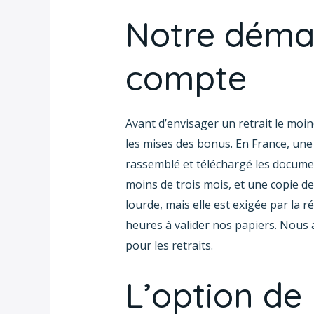
Notre démarc
compte
Avant d’envisager un retrait le moin
les mises des bonus. En France, une 
rassemblé et téléchargé les documen
moins de trois mois, et une copie de
lourde, mais elle est exigée par la 
heures à valider nos papiers. Nous 
pour les retraits.
L’option de 