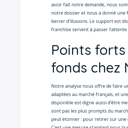
avoir fait notre demande, nous som
notre dossier et nous a donné une fo
bercer d’illusions. Le support est dis
franchise servent à passer l’attente
Points forts
fonds chez
Notre analyse nous offre de faire u
adaptées au marché français, et une
disponible est digne aussi d’être me
sont pas les plus prompts du marché
peut étonner : pour retirer sur une 
C’est une mesure standard pour la s