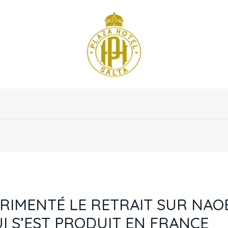
osotros
Servicios
Instalaciones
Habitaciones
RIMENTÉ LE RETRAIT SUR NAOB
I S’EST PRODUIT EN FRANCE