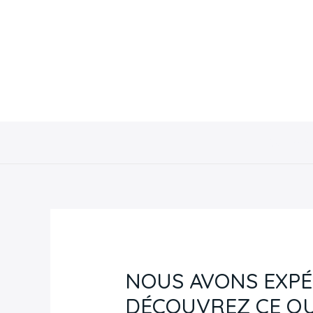
Ir
Navegación
al
de
contenido
entradas
Sobre n
NOUS AVONS EXPÉ
DÉCOUVREZ CE QU