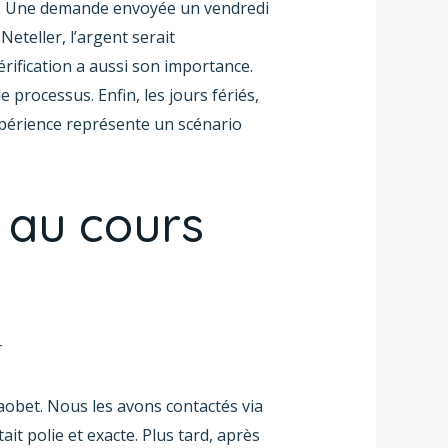
s. Une demande envoyée un vendredi
Neteller, l’argent serait
rification a aussi son importance.
 processus. Enfin, les jours fériés,
xpérience représente un scénario
t au cours
aobet. Nous les avons contactés via
ait polie et exacte. Plus tard, après