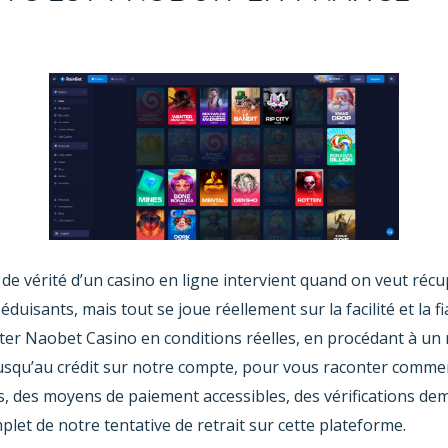
de vérité d’un casino en ligne intervient quand on veut réc
uisants, mais tout se joue réellement sur la facilité et la fia
er Naobet Casino en conditions réelles, en procédant à un r
usqu’au crédit sur notre compte, pour vous raconter commen
ts, des moyens de paiement accessibles, des vérifications de
mplet de notre tentative de retrait sur cette plateforme.