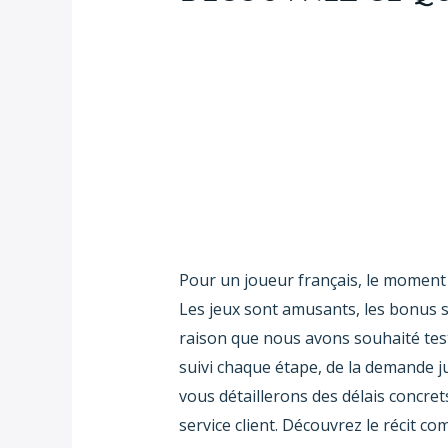
Deja un comentario
/
Blog
/ Por
fcc
Pour un joueur français, le moment 
Les jeux sont amusants, les bonus séd
raison que nous avons souhaité test
suivi chaque étape, de la demande j
vous détaillerons des délais concre
service client. Découvrez le récit co