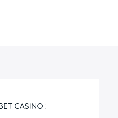
Contacto
ET CASINO :