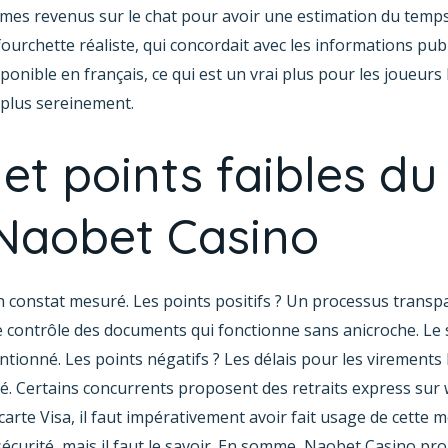
mes revenus sur le chat pour avoir une estimation du temps 
urchette réaliste, qui concordait avec les informations publ
ponible en français, ce qui est un vrai plus pour les joueurs l
 plus sereinement.
 et points faibles du
 Naobet Casino
n constat mesuré. Les points positifs ? Un processus transp
 contrôle des documents qui fonctionne sans anicroche. Le se
ntionné. Les points négatifs ? Les délais pour les virements
. Certains concurrents proposent des retraits express sur wa
carte Visa, il faut impérativement avoir fait usage de cette
écurité, mais il faut le savoir. En somme, Naobet Casino pro