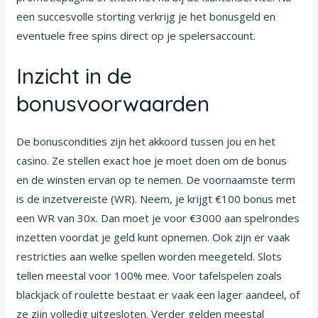
een succesvolle storting verkrijg je het bonusgeld en
eventuele free spins direct op je spelersaccount.
Inzicht in de
bonusvoorwaarden
De bonuscondities zijn het akkoord tussen jou en het
casino. Ze stellen exact hoe je moet doen om de bonus
en de winsten ervan op te nemen. De voornaamste term
is de inzetvereiste (WR). Neem, je krijgt €100 bonus met
een WR van 30x. Dan moet je voor €3000 aan spelrondes
inzetten voordat je geld kunt opnemen. Ook zijn er vaak
restricties aan welke spellen worden meegeteld. Slots
tellen meestal voor 100% mee. Voor tafelspelen zoals
blackjack of roulette bestaat er vaak een lager aandeel, of
ze zijn volledig uitgesloten. Verder gelden meestal