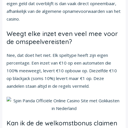
eigen geld dat overblijft is dan vaak direct opneembaar,
afhankelijk van de algemene opnamevoorwaarden van het
casino.
Weegt elke inzet even veel mee voor
de omspeelvereisten?
Nee, dat doet het niet. Elk speltype heeft zijn eigen
percentage. Een inzet van €10 op een automaten die
100% meeweegt, levert €10 opbouw op. Diezelfde €10
op blackjack (soms 10%) levert maar €1 op. Deze
aandelen staan altijd in de regels vermeld.
Kan ik de de welkomstbonus claimen