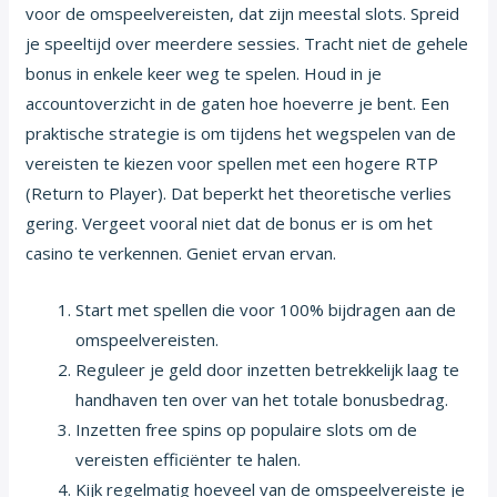
voor de omspeelvereisten, dat zijn meestal slots. Spreid
je speeltijd over meerdere sessies. Tracht niet de gehele
bonus in enkele keer weg te spelen. Houd in je
accountoverzicht in de gaten hoe hoeverre je bent. Een
praktische strategie is om tijdens het wegspelen van de
vereisten te kiezen voor spellen met een hogere RTP
(Return to Player). Dat beperkt het theoretische verlies
gering. Vergeet vooral niet dat de bonus er is om het
casino te verkennen. Geniet ervan ervan.
Start met spellen die voor 100% bijdragen aan de
omspeelvereisten.
Reguleer je geld door inzetten betrekkelijk laag te
handhaven ten over van het totale bonusbedrag.
Inzetten free spins op populaire slots om de
vereisten efficiënter te halen.
Kijk regelmatig hoeveel van de omspeelvereiste je