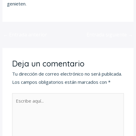
genieten.
←
Entrada anterior
Entrada siguiente
→
Deja un comentario
Tu dirección de correo electrónico no será publicada.
Los campos obligatorios están marcados con
*
Escribe
aquí...