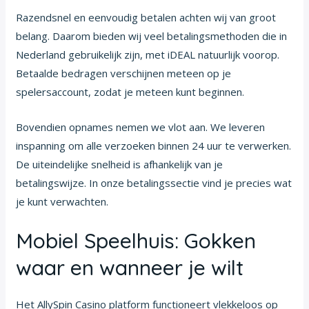
Razendsnel en eenvoudig betalen achten wij van groot
belang. Daarom bieden wij veel betalingsmethoden die in
Nederland gebruikelijk zijn, met iDEAL natuurlijk voorop.
Betaalde bedragen verschijnen meteen op je
spelersaccount, zodat je meteen kunt beginnen.
Bovendien opnames nemen we vlot aan. We leveren
inspanning om alle verzoeken binnen 24 uur te verwerken.
De uiteindelijke snelheid is afhankelijk van je
betalingswijze. In onze betalingssectie vind je precies wat
je kunt verwachten.
Mobiel Speelhuis: Gokken
waar en wanneer je wilt
Het AllySpin Casino platform functioneert vlekkeloos op