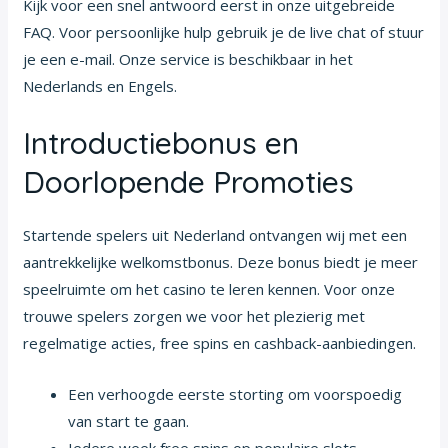
Kijk voor een snel antwoord eerst in onze uitgebreide
FAQ. Voor persoonlijke hulp gebruik je de live chat of stuur
je een e-mail. Onze service is beschikbaar in het
Nederlands en Engels.
Introductiebonus en
Doorlopende Promoties
Startende spelers uit Nederland ontvangen wij met een
aantrekkelijke welkomstbonus. Deze bonus biedt je meer
speelruimte om het casino te leren kennen. Voor onze
trouwe spelers zorgen we voor het plezierig met
regelmatige acties, free spins en cashback-aanbiedingen.
Een verhoogde eerste storting om voorspoedig
van start te gaan.