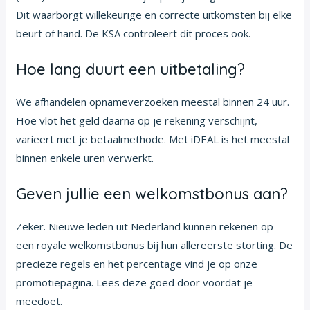
Dit waarborgt willekeurige en correcte uitkomsten bij elke
beurt of hand. De KSA controleert dit proces ook.
Hoe lang duurt een uitbetaling?
We afhandelen opnameverzoeken meestal binnen 24 uur.
Hoe vlot het geld daarna op je rekening verschijnt,
varieert met je betaalmethode. Met iDEAL is het meestal
binnen enkele uren verwerkt.
Geven jullie een welkomstbonus aan?
Zeker. Nieuwe leden uit Nederland kunnen rekenen op
een royale welkomstbonus bij hun allereerste storting. De
precieze regels en het percentage vind je op onze
promotiepagina. Lees deze goed door voordat je
meedoet.