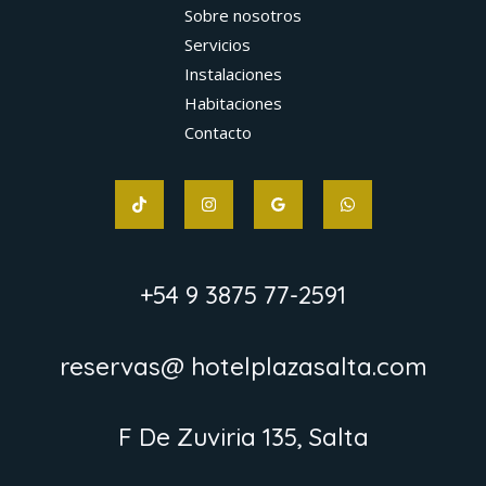
Sobre nosotros
Servicios
Instalaciones
Habitaciones
Contacto
+54 9 3875 77-2591
reservas@ hotelplazasalta.com
F De Zuviria 135, Salta