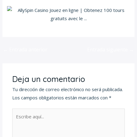
←
Entrada anterior
Entrada siguiente
→
Deja un comentario
Tu dirección de correo electrónico no será publicada.
Los campos obligatorios están marcados con
*
Escribe
aquí...